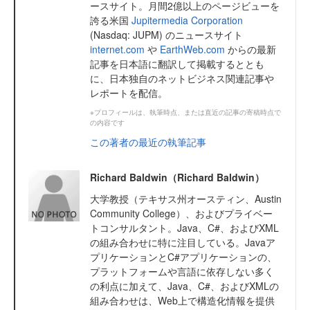
ースサイト。月間2億以上のページビューを
誇る米国
Jupitermedia Corporation
(Nasdaq: JUPM) のニュースサイト
internet.com
や
EarthWeb.com
からの最新
記事を日本語に翻訳して掲載するととも
に、日本独自のネットビジネス関連記事や
レポートを配信。
※プロフィールは、執筆時点、または直近の記事の寄稿時点で
の内容です
この著者の最近の執筆記事
Richard Baldwin（Richard Baldwin）
大学教授（テキサス州オースティン、Austin
Community College）、およびプライベー
トコンサルタント。Java、C#、およびXML
の組み合わせに特に注目している。Javaア
プリケーションとC#アプリケーションの、
プラットフォームや言語に依存しない多く
の利点に加えて、Java、C#、およびXMLの
組み合わせは、Web上で構造化情報を提供