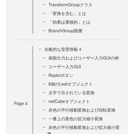
TransformGroupクラス
「変換を含む」とは
「効果は累積的」とは
BranchGroup階層
全般的な背景情報 4
画面出力およびユーザー入力GUIの例
ユーザー入力GUI
Replotボタン
8個のLeafオブジェクト
太字で示されている変換
redCubeオブジェクト
Page
4
赤色の平行移動変換および回転変換
一番上の黒色の拡大縮小変換
赤色の平行移動変換および拡大縮小変
換