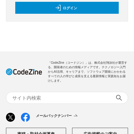
ログイン
「CodeZine（コードジン）」は、株式会社翔泳社が運営す
る、開発者のための情報メディアです。テクノロジー入門
からAI活用、キャリアまで、ソフトウェア開発にかかわる
すべての人の学びと成長を支える最新情報と実践知をお届
けします。
メールバックナンバー
寄稿・取材企画募集
広告掲載のご案内