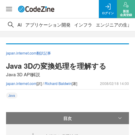
新規
ログイン
会員登録
AI
アプリケーション開発
インフラ
エンジニアの生き
japan.internet.com翻訳記事
Java 3Dの変換処理を理解する
Java 3D API解説
japan.internet.com
[訳] /
Richard Baldwin
[著]
2008/02/18 14:00
Java
目次