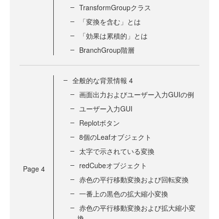
TransformGroupクラス
「変換を含む」とは
「効果は累積的」とは
BranchGroup階層
全般的な背景情報 4
画面出力およびユーザー入力GUIの例
ユーザー入力GUI
Replotボタン
8個のLeafオブジェクト
太字で示されている変換
redCubeオブジェクト
Page
4
赤色の平行移動変換および回転変換
一番上の黒色の拡大縮小変換
赤色の平行移動変換および拡大縮小変
換