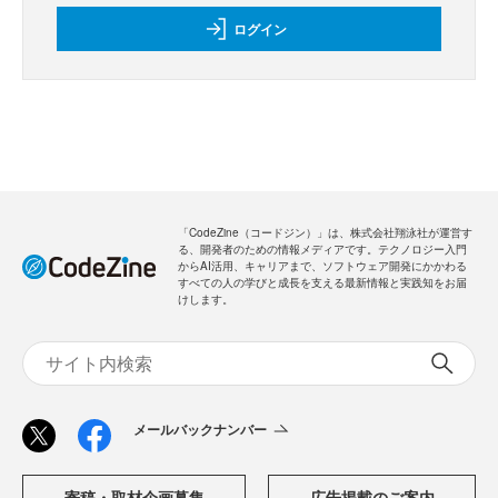
ログイン
「CodeZine（コードジン）」は、株式会社翔泳社が運営す
る、開発者のための情報メディアです。テクノロジー入門
からAI活用、キャリアまで、ソフトウェア開発にかかわる
すべての人の学びと成長を支える最新情報と実践知をお届
けします。
メールバックナンバー
寄稿・取材企画募集
広告掲載のご案内