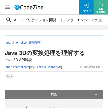
新規
ログイン
会員登録
AI
アプリケーション開発
インフラ
エンジニアの生き
japan.internet.com翻訳記事
Java 3Dの変換処理を理解する
Java 3D API解説
japan.internet.com
[訳] /
Richard Baldwin
[著]
2008/02/18 14:00
Java
目次