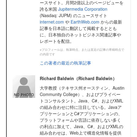
ースサイト。月間2億以上のページビューを
誇る米国
Jupitermedia Corporation
(Nasdaq: JUPM) のニュースサイト
internet.com
や
EarthWeb.com
からの最新
記事を日本語に翻訳して掲載するととも
に、日本独自のネットビジネス関連記事や
レポートを配信。
※プロフィールは、執筆時点、または直近の記事の寄稿時点で
の内容です
この著者の最近の執筆記事
Richard Baldwin（Richard Baldwin）
大学教授（テキサス州オースティン、Austin
Community College）、およびプライベー
トコンサルタント。Java、C#、およびXML
の組み合わせに特に注目している。Javaア
プリケーションとC#アプリケーションの、
プラットフォームや言語に依存しない多く
の利点に加えて、Java、C#、およびXMLの
組み合わせは、Web上で構造化情報を提供