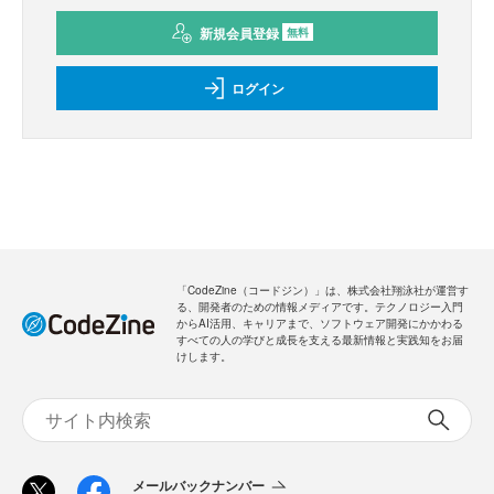
新規会員登録
無料
ログイン
「CodeZine（コードジン）」は、株式会社翔泳社が運営す
る、開発者のための情報メディアです。テクノロジー入門
からAI活用、キャリアまで、ソフトウェア開発にかかわる
すべての人の学びと成長を支える最新情報と実践知をお届
けします。
メールバックナンバー