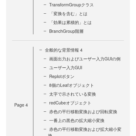
TransformGroupクラス
「変換を含む」とは
「効果は累積的」とは
BranchGroup階層
全般的な背景情報 4
画面出力およびユーザー入力GUIの例
ユーザー入力GUI
Replotボタン
8個のLeafオブジェクト
太字で示されている変換
redCubeオブジェクト
Page
4
赤色の平行移動変換および回転変換
一番上の黒色の拡大縮小変換
赤色の平行移動変換および拡大縮小変
換