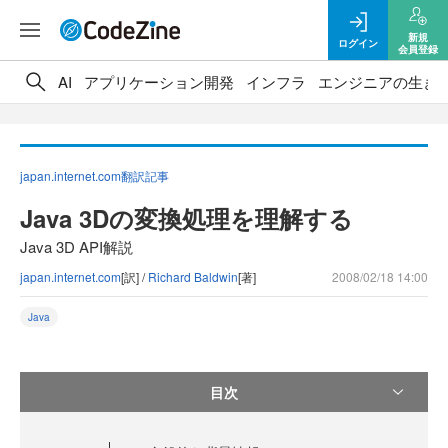
新規
ログイン
会員登録
AI
アプリケーション開発
インフラ
エンジニアの生き
japan.internet.com翻訳記事
Java 3Dの変換処理を理解する
Java 3D API解説
japan.internet.com
[訳] /
Richard Baldwin
[著]
2008/02/18 14:00
Java
目次