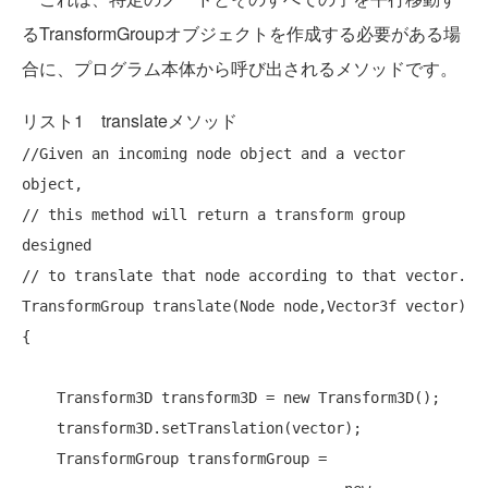
るTransformGroupオブジェクトを作成する必要がある場
合に、プログラム本体から呼び出されるメソッドです。
リスト1 translateメソッド
//Given an incoming node object and a vector 
object,
// this method will return a transform group 
designed
// to translate that node according to that vector.
TransformGroup translate(Node node,Vector3f vector)
{

    Transform3D transform3D = 
new
 Transform3D();

    transform3D.setTranslation(vector);

    TransformGroup transformGroup = 
