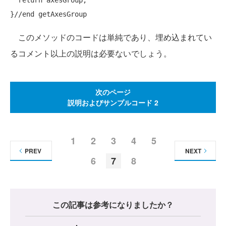
return
 axesGroup;

}
//end getAxesGroup
このメソッドのコードは単純であり、埋め込まれてい
るコメント以上の説明は必要ないでしょう。
次のページ
説明およびサンプルコード 2
1
2
3
4
5
PREV
NEXT
6
7
8
この記事は参考になりましたか？