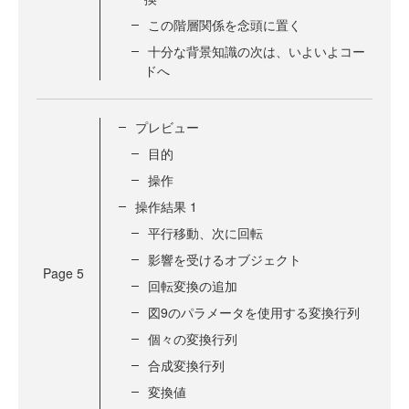
この階層関係を念頭に置く
十分な背景知識の次は、いよいよコー
ドへ
プレビュー
目的
操作
操作結果 1
平行移動、次に回転
影響を受けるオブジェクト
Page
5
回転変換の追加
図9のパラメータを使用する変換行列
個々の変換行列
合成変換行列
変換値