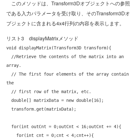
このメソッドは、Transform3Dオブジェクトへの参照
である入力パラメータを受け取り、そのTransform3Dオ
ブジェクトに含まれる4x4行列の内容を表示します。
リスト3 displayMatrixメソッド
void
 displayMatrix(Transform3D transform){

//Retrieve the contents of the matrix into an 
array.
// The first four elements of the array contain 
the
// first row of the matrix, etc.
double
[] matrixData = 
new
double
[16];

  transform.get(matrixData);

for
(
int
 outCnt = 0;outCnt < 16;outCnt += 4){

for
(
int
 cnt = 0;cnt < 4;cnt++){
