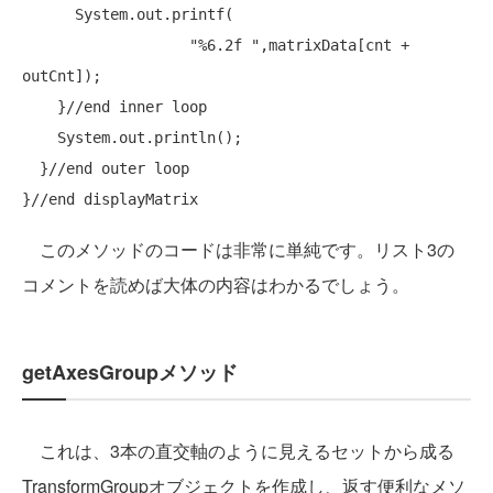
      System.out.printf(

"%6.2f "
,matrixData[cnt + 
outCnt]);

    }
//end inner loop
    System.out.println();

  }
//end outer loop
}
//end displayMatrix
このメソッドのコードは非常に単純です。リスト3の
コメントを読めば大体の内容はわかるでしょう。
getAxesGroupメソッド
これは、3本の直交軸のように見えるセットから成る
TransformGroupオブジェクトを作成し、返す便利なメソ