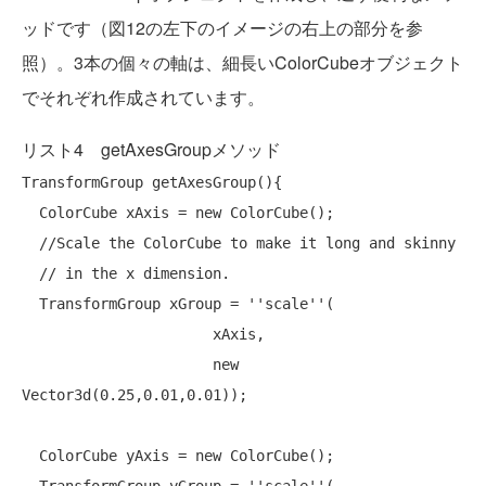
ッドです（図12の左下のイメージの右上の部分を参
照）。3本の個々の軸は、細長いColorCubeオブジェクト
でそれぞれ作成されています。
リスト4 getAxesGroupメソッド
TransformGroup getAxesGroup(){

  ColorCube xAxis = 
new
 ColorCube();

//Scale the ColorCube to make it long and skinny
// in the x dimension.
  TransformGroup xGroup = 
''
scale
''
(

                      xAxis,

new
Vector3d(0.25,0.01,0.01));

  ColorCube yAxis = 
new
 ColorCube();
