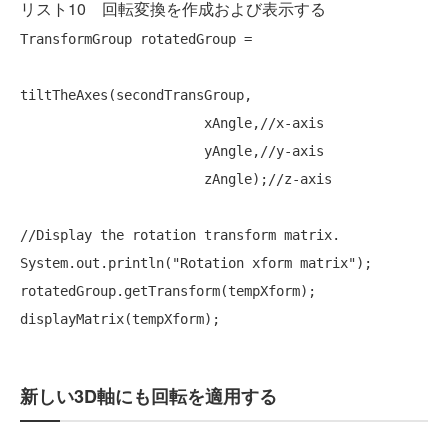
リスト10 回転変換を作成および表示する
TransformGroup rotatedGroup = 

tiltTheAxes(secondTransGroup,

                       xAngle,
//x-axis
                       yAngle,
//y-axis
                       zAngle);
//z-axis
//Display the rotation transform matrix.
System.out.println(
"Rotation xform matrix"
);

rotatedGroup.getTransform(tempXform);

新しい3D軸にも回転を適用する