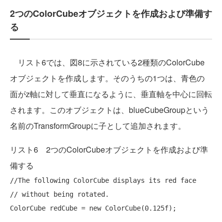
2つのColorCubeオブジェクトを作成および準備す
る
リスト6では、図8に示されている2種類のColorCube
オブジェクトを作成します。そのうちの1つは、青色の
面がz軸に対して垂直になるように、垂直軸を中心に回転
されます。このオブジェクトは、blueCubeGroupという
名前のTransformGroupに子として追加されます。
リスト6 2つのColorCubeオブジェクトを作成および準
備する
//The following ColorCube displays its red face
// without being rotated.
ColorCube redCube = 
new
 ColorCube(0.125f);
