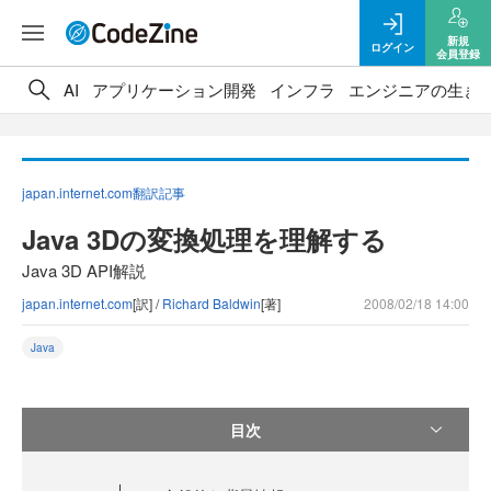
新規
ログイン
会員登録
AI
アプリケーション開発
インフラ
エンジニアの生き
japan.internet.com翻訳記事
Java 3Dの変換処理を理解する
Java 3D API解説
japan.internet.com
[訳] /
Richard Baldwin
[著]
2008/02/18 14:00
Java
目次