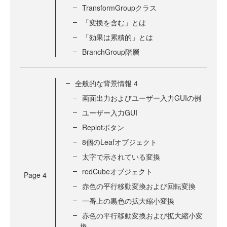
TransformGroupクラス
「変換を含む」とは
「効果は累積的」とは
BranchGroup階層
全般的な背景情報 4
画面出力およびユーザー入力GUIの例
ユーザー入力GUI
Replotボタン
8個のLeafオブジェクト
太字で示されている変換
redCubeオブジェクト
Page
4
赤色の平行移動変換および回転変換
一番上の黒色の拡大縮小変換
赤色の平行移動変換および拡大縮小変
換