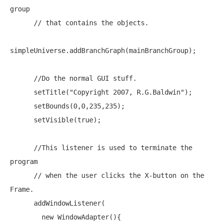
group
// that contains the objects.
simpleUniverse.addBranchGraph(mainBranchGroup);

//Do the normal GUI stuff.
      setTitle(
"Copyright 2007, R.G.Baldwin"
);

      setBounds(0,0,235,235);

      setVisible(
true
);

//This listener is used to terminate the 
program 
// when the user clicks the X-button on the 
Frame.
      addWindowListener(

new
 WindowAdapter(){
