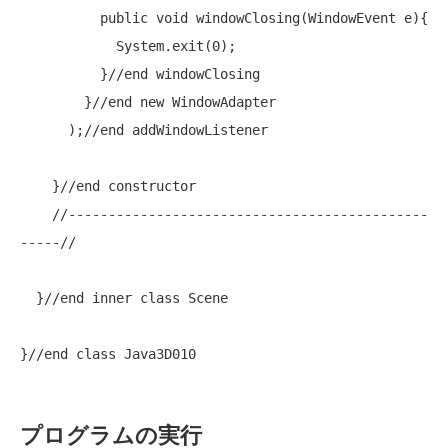
public
void
 windowClosing(WindowEvent e){

            System.exit(0);

          }
//end windowClosing
        }
//end new WindowAdapter
      );
//end addWindowListener
    }
//end constructor
//---------------------------------------------
-----//
  }
//end inner class Scene
}
//end class Java3D010
プログラムの実行