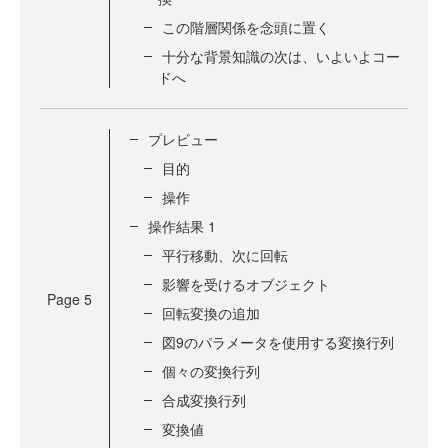
この階層関係を念頭に置く
十分な背景知識の次は、いよいよコー
ドへ
プレビュー
目的
操作
操作結果 1
平行移動、次に回転
影響を受けるオブジェクト
Page
5
回転変換の追加
図9のパラメータを使用する変換行列
個々の変換行列
合成変換行列
変換値