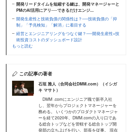
開発リードタイムを短縮する鍵は、開発マネージャーと
PMのAI活用にアリ──できるだけエンジ...
開発生産性と技術負債の関係性は？──技術負債の「抑
制」「予兆検知」「解消」に着目する
経営とエンジニアリングをつなぐ鍵？──開発生産性×技
術投資コストのダッシュボード設計
もっと読む
この記事の著者
石垣 雅人（合同会社DMM.com）（イシガ
キ マサト）
DMM .comにエンジニア職で新卒入社
し、翌年からプロジェクトマネージャーを
務める。 いくつかのプロダクトマネージャ
ーを経て2020年、DMM.comの入り口であ
る総合トップなどを管轄する総合トップ開
発部の立ち上げを行い、部長を従事。 現在