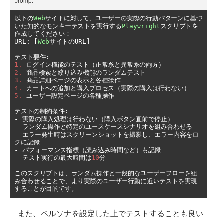
prompt
以下の
Web
サイトに対して、ユーザーの実際の行動パターンに基づ
いた知的なモンキーテストを実行する
Playwright
スクリプトを
作成してください：
URL
:
[
Web
サイトの
URL
]
テスト要件:
1.
ログイン機能のテスト（正常系と異常系の両方）
2.
商品検索と絞り込み機能のランダムテスト
3.
商品詳細ページの表示と各種操作
4.
カートへの追加と購入プロセス（実際の購入は行わない）
5.
ユーザー設定ページの各種操作
テストの制約条件:
-
実際の購入処理は行わない（購入ボタン直前で停止）
-
ランダム操作と特定のユースケースシナリオを組み合わせる
-
エラー発生時はスクリーンショットを撮影し、エラー内容をロ
グに記録
-
パフォーマンス指標（読み込み時間など）も記録
-
テスト実行の最大時間は
10
分
このスクリプトは、ランダム操作と一般的なユーザーフローを組
み合わせることで、より実際のユーザー行動に近いテストを実現
することが目的です。
また、ペルソナを設定した上でテストすることも良い