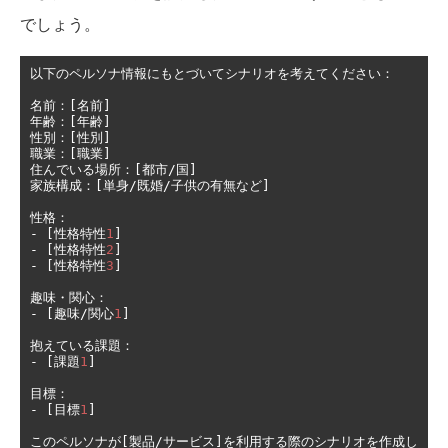
でしょう。
以下のペルソナ情報にもとづいてシナリオを考えてください：
名前：[名前]
年齢：[年齢]
性別：[性別]
職業：[職業]
住んでいる場所：[都市/国]
家族構成：[単身/既婚/子供の有無など]
性格：
-
[性格特性
1
]
-
[性格特性
2
]
-
[性格特性
3
]
趣味・関心：
-
[趣味/関心
1
]
抱えている課題：
-
[課題
1
]
目標：
-
[目標
1
]
このペルソナが[製品/サービス]を利用する際のシナリオを作成し