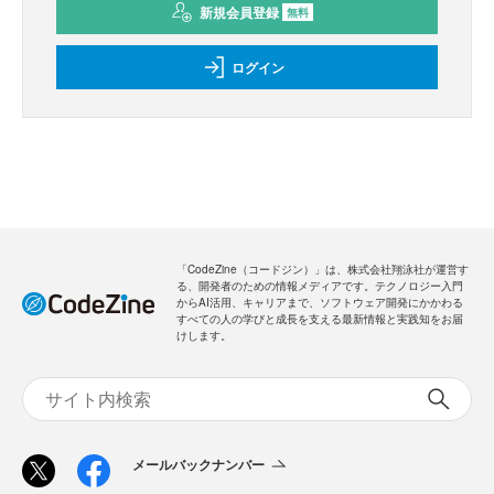
新規会員登録
無料
ログイン
「CodeZine（コードジン）」は、株式会社翔泳社が運営す
る、開発者のための情報メディアです。テクノロジー入門
からAI活用、キャリアまで、ソフトウェア開発にかかわる
すべての人の学びと成長を支える最新情報と実践知をお届
けします。
メールバックナンバー