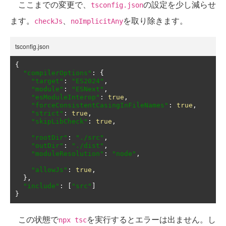
ここまでの変更で、
の設定を少し減らせ
tsconfig.json
ます。
、
を取り除きます。
checkJs
noImplicitAny
tsconfig.json
{
"compilerOptions"
:
{
"target"
:
"ES2024"
,
"module"
:
"ESNext"
,
"esModuleInterop"
:
true
,
"forceConsistentCasingInFileNames"
:
true
,
"strict"
:
true
,
"skipLibCheck"
:
true
,
"rootDir"
:
"./src"
,
"outDir"
:
"./dist"
,
"moduleResolution"
:
"node"
,
"allowJs"
:
true
,
},
"include"
:
[
"src"
]
}
この状態で
を実行するとエラーは出ません。し
npx tsc