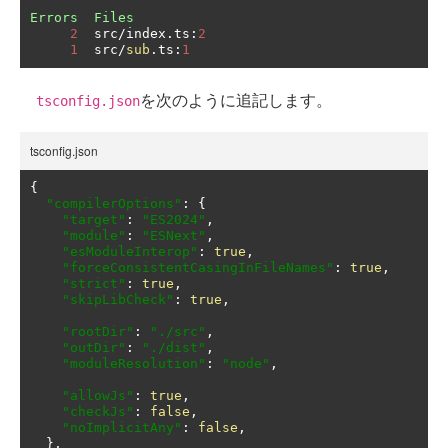
Errors
Files
2
  src
/
index
.
ts
:
2
1
  src
/
sub
.
ts
:
1
を次のように追記します。
tsconfig.json
tsconfig.json
{
"compilerOptions"
:
{
"target"
:
"ES2024"
,
"module"
:
"ESNext"
,
"esModuleInterop"
:
true
,
"forceConsistentCasingInFileNames"
:
true
,
"strict"
:
true
,
"skipLibCheck"
:
true
,
"rootDir"
:
"./src"
,
"outDir"
:
"./dist"
,
"moduleResolution"
:
"node"
,
"allowJs"
:
true
,
"checkJs"
:
false
,
"noImplicitAny"
:
false
,
},