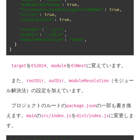
"esModuleInterop"
:
true
,
"forceConsistentCasingInFileNames"
:
true
,
"strict"
:
true
,
"skipLibCheck"
:
true
,
"rootDir"
:
"./src"
,
"outDir"
:
"./dist"
,
"moduleResolution"
:
"node"
,
}
}
を
、
を
に変えています。
target
ES2024
module
ESNext
また、
、
、
（モジュー
rootDir
outDir
moduleResolution
ル解決法）の設定を加えています。
プロジェクトのルートの
の一部も書き換
package.json
えます。
の
を
に変更しま
main
src/index.js
dist/index.js
す。