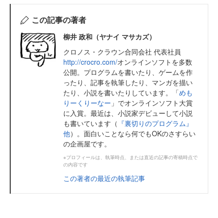
この記事の著者
柳井 政和（ヤナイ マサカズ）
クロノス・クラウン合同会社 代表社員
http://crocro.com/
オンラインソフトを多数
公開。プログラムを書いたり、ゲームを作
ったり、記事を執筆したり、マンガを描い
たり、小説を書いたりしています。「
めも
りーくりーなー
」でオンラインソフト大賞
に入賞。最近は、小説家デビューして小説
も書いています（
『裏切りのプログラム』
他
）。面白いことなら何でもOKのさすらい
の企画屋です。
※プロフィールは、執筆時点、または直近の記事の寄稿時点で
の内容です
この著者の最近の執筆記事