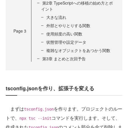
第2章 TypeScriptへの移植の始め方とポ
イント
大きな流れ
外部とやりとりする関数
Page
3
使用頻度の高い関数
状態管理や設定データ
複雑なオブジェクトをあつかう関数
第3章 まとめと次回予告
tsconfig.jsonを作り、拡張子を変える
まずは
を作ります。プロジェクトのルー
tsconfig.json
トで、
コマンドを実行します。そして、
npx tsc --init
作成された
のコメント部分を全て削除しま
tsconfig.json