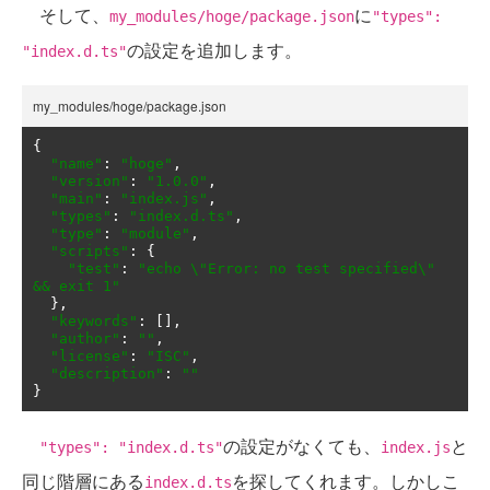
そして、
に
my_modules/hoge/package.json
"types":
の設定を追加します。
"index.d.ts"
my_modules/hoge/package.json
{
"name"
:
"hoge"
,
"version"
:
"1.0.0"
,
"main"
:
"index.js"
,
"types"
:
"index.d.ts"
,
"type"
:
"module"
,
"scripts"
:
{
"test"
:
"echo \"Error: no test specified\" 
&& exit 1"
},
"keywords"
:
[],
"author"
:
""
,
"license"
:
"ISC"
,
"description"
:
""
}
の設定がなくても、
と
"types": "index.d.ts"
index.js
同じ階層にある
を探してくれます。しかしこ
index.d.ts