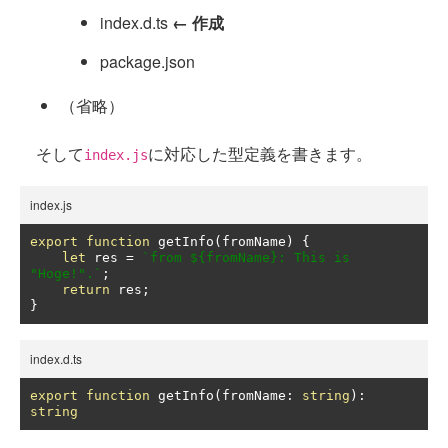
index.d.ts
← 作成
package.json
（省略）
そして
に対応した型定義を書きます。
index.js
index.js
export
function
 getInfo
(
fromName
)
{
let
 res 
=
`from ${fromName}: This is 
"Hoge!".`
;
return
 res
;
}
index.d.ts
export
function
 getInfo
(
fromName
:
string
):
string