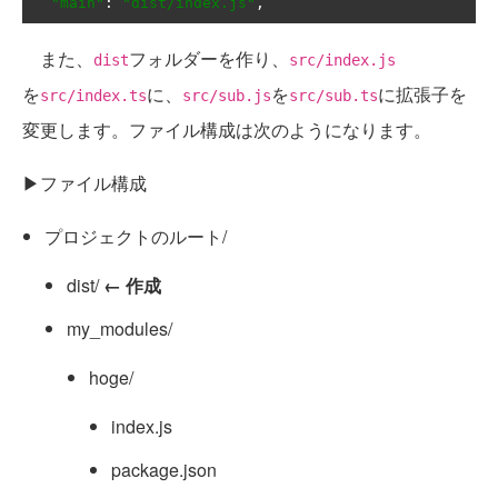
"main"
:
"dist/index.js"
,
また、
フォルダーを作り、
dist
src/index.js
を
に、
を
に拡張子を
src/index.ts
src/sub.js
src/sub.ts
変更します。ファイル構成は次のようになります。
▶ファイル構成
プロジェクトのルート/
dist/
← 作成
my_modules/
hoge/
index.js
package.json