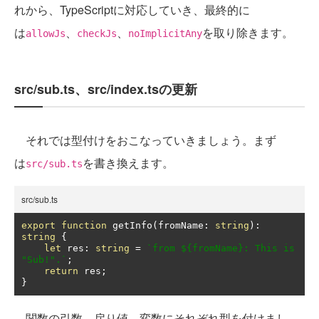
れから、TypeScriptに対応していき、最終的に
は
、
、
を取り除きます。
allowJs
checkJs
noImplicitAny
src/sub.ts、src/index.tsの更新
それでは型付けをおこなっていきましょう。まず
は
を書き換えます。
src/sub.ts
src/sub.ts
export
function
 getInfo
(
fromName
:
string
):
string
{
let
 res
:
string
=
`from ${fromName}: This is 
"Sub!".`
;
return
 res
;
}
関数の引数、戻り値、変数にそれぞれ型を付けまし