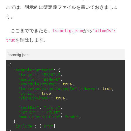
こでは、明示的に型定義ファイルを書いておきましょ
う。
ここまでできたら、
から
tsconfig.json
"allowJs":
を削除します。
true
tsconfig.json
{
"compilerOptions"
:
{
"target"
:
"ES2024"
,
"module"
:
"ESNext"
,
"esModuleInterop"
:
true
,
"forceConsistentCasingInFileNames"
:
true
,
"strict"
:
true
,
"skipLibCheck"
:
true
,
"rootDir"
:
"./src"
,
"outDir"
:
"./dist"
,
"moduleResolution"
:
"node"
,
},
"include"
:
[
"src"
]
}