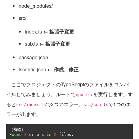
node_modules/
src/
index.ts
← 拡張子変更
sub.ts
← 拡張子変更
package.json
tsconfig.json
← 作成、修正
ここでプロジェクトのTypeScriptのファイルをコンパ
イルしてみましょう。ルートで
を実行します。す
npx tsc
ると
で2つのエラー、
で1つのエ
src/index.ts
src/sub.ts
ラーが出ます。
（省略）
Found
3
 errors 
in
2
 files
.