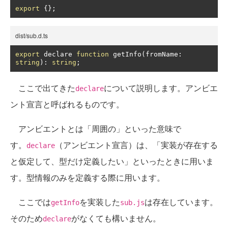
export
{};
dist/sub.d.ts
export
 declare 
function
 getInfo
(
fromName
:
string
):
string
;
ここで出てきた
について説明します。アンビエ
declare
ント宣言と呼ばれるものです。
アンビエントとは「周囲の」といった意味で
す。
（アンビエント宣言）は、「実装が存在する
declare
と仮定して、型だけ定義したい」といったときに用いま
す。型情報のみを定義する際に用います。
ここでは
を実装した
は存在しています。
getInfo
sub.js
そのため
がなくても構いません。
declare