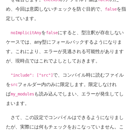
め、今回は意図しないチェックを防ぐ目的で、
を指
false
定しています。
を
にすると、型注釈が存在しない
noImplicitAny
false
ケースでは、any型にフォールバックするようになりま
す。これにより、エラーが見逃される可能性があります
が、現時点ではこれでよしとしておきます。
で、コンパイル時に読むファイル
"include": ["src"]
を
フォルダー内のみに限定します。限定しなけれ
src
ば
も読み込んでしまい、エラーが発生してし
my_modules
まいます。
さて、この設定でコンパイルはできるようになりまし
たが、実際には何もチェックをおこなっていません。こ