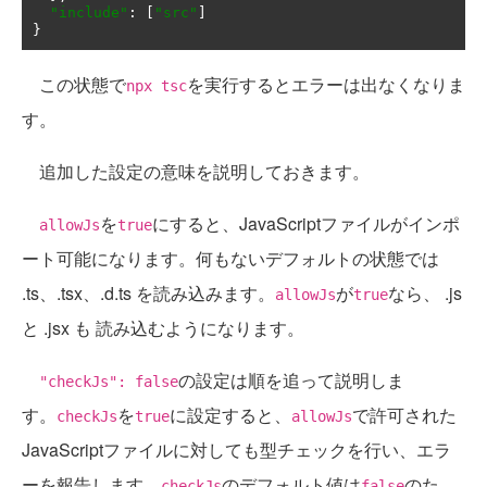
"include"
:
[
"src"
]
}
この状態で
を実行するとエラーは出なくなりま
npx tsc
す。
追加した設定の意味を説明しておきます。
を
にすると、JavaScriptファイルがインポ
allowJs
true
ート可能になります。何もないデフォルトの状態では
.ts、.tsx、.d.ts を読み込みます。
が
なら、 .js
allowJs
true
と .jsx も 読み込むようになります。
の設定は順を追って説明しま
"checkJs": false
す。
を
に設定すると、
で許可された
checkJs
true
allowJs
JavaScriptファイルに対しても型チェックを行い、エラ
ーを報告します。
のデフォルト値は
のた
checkJs
false