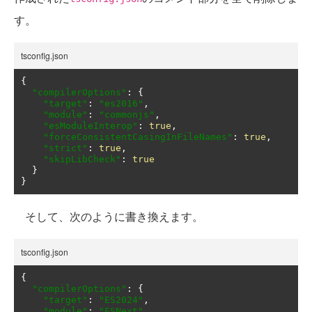
す。
tsconfig.json
{
"compilerOptions"
:
{
"target"
:
"es2016"
,
"module"
:
"commonjs"
,
"esModuleInterop"
:
true
,
"forceConsistentCasingInFileNames"
:
true
,
"strict"
:
true
,
"skipLibCheck"
:
true
}
}
そして、次のように書き換えます。
tsconfig.json
{
"compilerOptions"
:
{
"target"
:
"ES2024"
,
"module"
:
"ESNext"
,