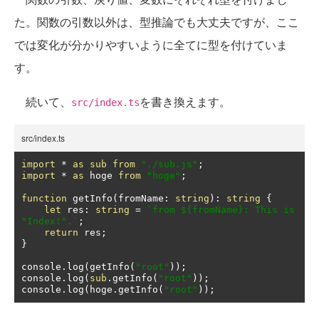
た。関数の引数以外は、型推論でも大丈夫ですが、ここ
では変化が分かりやすいように全てに型を付けていま
す。
続いて、
を書き換えます。
src/index.ts
src/index.ts
import
*
as
sub
from
"./sub.js"
;
import
*
as
 hoge 
from
"hoge"
;
function
 getInfo
(
fromName
:
string
):
string
{
let
 res
:
string
=
`from ${fromName}: This is 
"Index!".`
;
return
 res
;
}
console
.
log
(
getInfo
(
"root"
));
console
.
log
(
sub
.
getInfo
(
"root"
));
console
.
log
(
hoge
.
getInfo
(
"root"
));