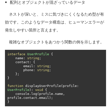
配列とオブジェクトが混ざっているデータ
ネストが深いと、ミスに気づきにくくなるため型が有
効です。このようなデータ構造は、ヒューマンエラーが
発生しやすい箇所と言えます。
複雑なオブジェクトをあつかう関数の例を示します。
interface
UserProfile
{
    name
:
string
;
    contact
:
{
        email
:
string
;
        phone
:
string
;
};
}
function
 displayUserProfile
(
profile
:
UserProfile
):
void
{
    console
.
log
(
profile
.
name
,
profile
.
contact
.
email
);
}