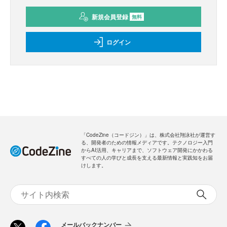
新規会員登録
無料
ログイン
「CodeZine（コードジン）」は、株式会社翔泳社が運営す
る、開発者のための情報メディアです。テクノロジー入門
からAI活用、キャリアまで、ソフトウェア開発にかかわる
すべての人の学びと成長を支える最新情報と実践知をお届
けします。
メールバックナンバー