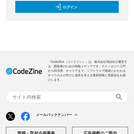
ログイン
「CodeZine（コードジン）」は、株式会社翔泳社が運営す
る、開発者のための情報メディアです。テクノロジー入門
からAI活用、キャリアまで、ソフトウェア開発にかかわる
すべての人の学びと成長を支える最新情報と実践知をお届
けします。
メールバックナンバー
寄稿・取材企画募集
広告掲載のご案内