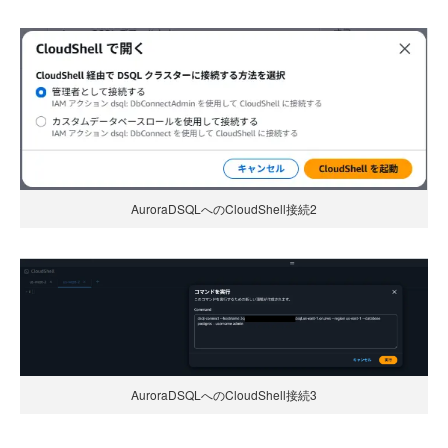
AuroraDSQLへのCloudShell接続2
AuroraDSQLへのCloudShell接続3