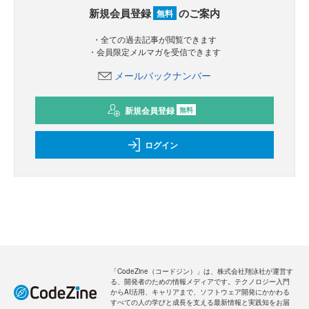
新規会員登録
のご案内
無料
・全ての過去記事が閲覧できます
・会員限定メルマガを受信できます
メールバックナンバー
新規会員登録
無料
ログイン
「CodeZine（コードジン）」は、株式会社翔泳社が運営す
る、開発者のための情報メディアです。テクノロジー入門
からAI活用、キャリアまで、ソフトウェア開発にかかわる
すべての人の学びと成長を支える最新情報と実践知をお届