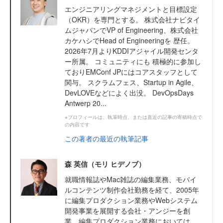
エンジニアリングマネジメントと目標設定
（OKR）を専門とする。 株式会社ナビタイ
ムジャパンでVP of Engineering、株式会社
カケハシでHead of Engineeringを 歴任。
2026年7月よりKDDIアジャイル開発センタ
ー所属。 コミュニティにも 積極的に参加し
ておりEMConf JPにはコアスタッフとして
関与。 スクラムフェス、Startup in Agile、
DevLOVEなどによく出没。 DevOpsDays
Antwerp 20...
※プロフィールは、執筆時点、または直近の記事の寄稿時点で
の内容です
この著者の最近の執筆記事
森 英信（モリ ヒデノブ）
就職情報誌やMac雑誌の編集業務、モバイ
ルコンテンツ制作会社勤務を経て、2005年
に編集プロダクション業務やWebシステム
開発事業を展開する会社・アンジーを創
業。編集プロダクション業務においては、