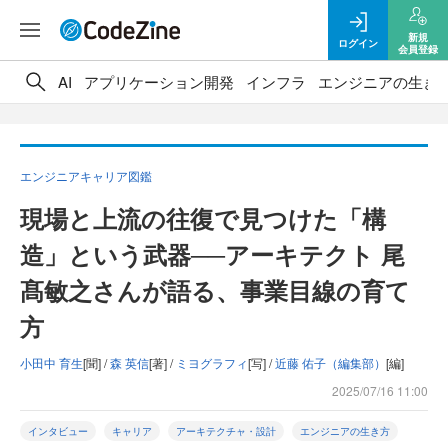
新規
ログイン
会員登録
AI
アプリケーション開発
インフラ
エンジニアの生き
エンジニアキャリア図鑑
現場と上流の往復で見つけた「構
造」という武器──アーキテクト 尾
髙敏之さんが語る、事業目線の育て
方
小田中 育生
[聞] /
森 英信
[著] /
ミヨグラフィ
[写] /
近藤 佑子（編集部）
[編]
2025/07/16 11:00
インタビュー
キャリア
アーキテクチャ・設計
エンジニアの生き方