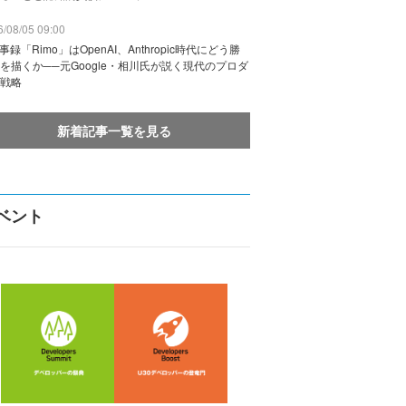
/08/05 09:00
議事録「Rimo」はOpenAI、Anthropic時代にどう勝
を描くか──元Google・相川氏が説く現代のプロダ
戦略
新着記事一覧を見る
ベント