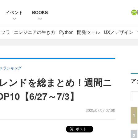
イベント
BOOKS
ンフラ
エンジニアの生き方
Python
開発ツール
UX／デザイン
ースランキング
トレンドを総まとめ！週間ニ
ア
10【6/27～7/3】
2025/07/07 07:00
1
ポスト
2