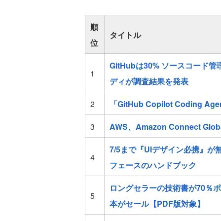
順
タイトル
位
GitHubは30% ソースコー
1
ディが調査結果を発表
2
「GitHub Copilot Coding
3
AWS、Amazon Connect Gl
7/5まで『UIデザイン必携』
4
フェースのハンドブック
ロングセラーの技術書が70％ポ
5
本がセール【PDF版対象】