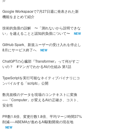
Google Workspaceで7月27日週に発表された新
機能をまとめて紹介
技術的負債の誤解 〜「測れないから説明できな
い」を越えることと認知的負債について〜
NEW
GitHub Spark、新規ユーザーの受け入れを停止し
8月にサービス終了へ
NEW
ChatGPTの心臓部『Transformer』って何がすご
いの？ #マンガでわかるAIの仕組み 第1話
TypeScriptを実行可能なネイティブバイナリにコ
ンパイルする「scriptc」公開
数兆規模のデータを現場のコンテキストに変換
──「Computer」が変えるAIの正確さ、コスト、
安全性
PR数1.6倍、変更行数1.8倍、平均マージ時間37%
削減──ABEMAが進めるAI駆動開発の現在地
NEW