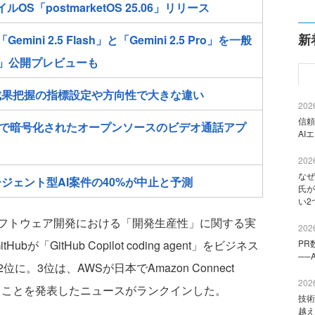
ルOS「postmarketOS 25.06」リリース
新
て「Gemini 2.5 Flash」と「Gemini 2.5 Pro」を一般
-Lite」公開プレビューも
 成果把握の指標設定や方向性で大きな違い
2026
信頼
エンドで暗号化されたオープンソースのビデオ通話アプ
AI
2026
なぜ
ージェント型AI案件の40%が中止と予測
氏が
い2
フトウェア開発における「開発生産性」に関する実
2026
「GitHub Copilot coding agent」をビジネス
PR
──
。3位は、AWSが日本でAmazon Connect
2026
を開始することを発表したニュースがランクインした。
技術
越え