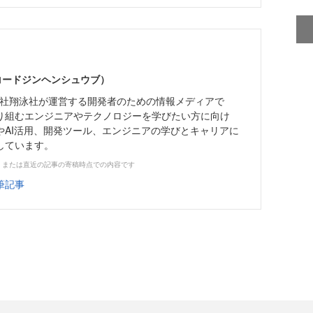
（コードジンヘンシュウブ）
株式会社翔泳社が運営する開発者のための情報メディアで
り組むエンジニアやテクノロジーを学びたい方に向け
やAI活用、開発ツール、エンジニアの学びとキャリアに
しています。
、または直近の記事の寄稿時点での内容です
筆記事