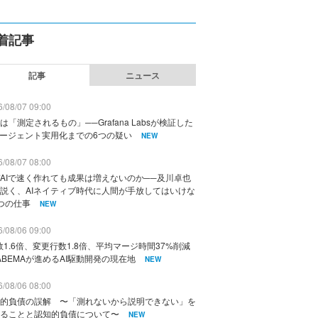
着記事
記事
ニュース
/08/07 09:00
は「測定されるもの」──Grafana Labsが検証した
エージェント実用化までの6つの疑い
NEW
/08/07 08:00
AIで速く作れても成果は増えないのか──及川卓也
説く、AIネイティブ時代に人間が手放してはいけな
つの仕事
NEW
/08/06 09:00
数1.6倍、変更行数1.8倍、平均マージ時間37%削減
ABEMAが進めるAI駆動開発の現在地
NEW
/08/06 08:00
的負債の誤解 〜「測れないから説明できない」を
ることと認知的負債について〜
NEW