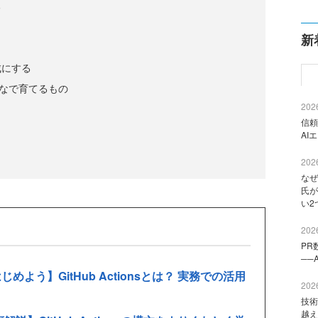
る
新
成にする
んなで育てるもの
2026
信頼
AI
2026
なぜ
氏が
い2
2026
PR
──
sをはじめよう】GitHub Actionsとは？ 実務での活用
2026
技術
越え