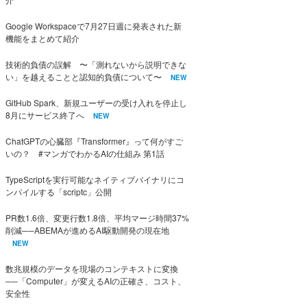
Google Workspaceで7月27日週に発表された新
機能をまとめて紹介
技術的負債の誤解 〜「測れないから説明できな
い」を越えることと認知的負債について〜
NEW
GitHub Spark、新規ユーザーの受け入れを停止し
8月にサービス終了へ
NEW
ChatGPTの心臓部『Transformer』って何がすご
いの？ #マンガでわかるAIの仕組み 第1話
TypeScriptを実行可能なネイティブバイナリにコ
ンパイルする「scriptc」公開
PR数1.6倍、変更行数1.8倍、平均マージ時間37%
削減──ABEMAが進めるAI駆動開発の現在地
NEW
数兆規模のデータを現場のコンテキストに変換
──「Computer」が変えるAIの正確さ、コスト、
安全性