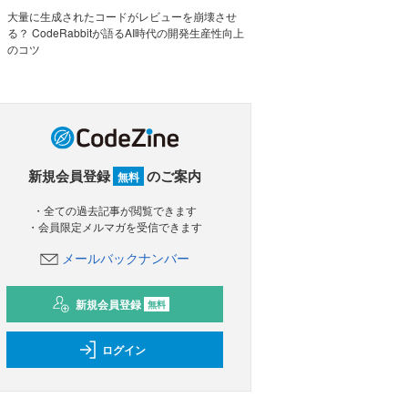
大量に生成されたコードがレビューを崩壊させ
る？ CodeRabbitが語るAI時代の開発生産性向上
のコツ
新規会員登録
のご案内
無料
・全ての過去記事が閲覧できます
・会員限定メルマガを受信できます
メールバックナンバー
新規会員登録
無料
ログイン