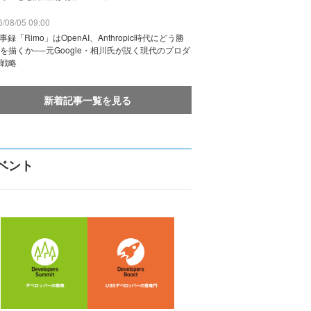
/08/05 09:00
議事録「Rimo」はOpenAI、Anthropic時代にどう勝
を描くか──元Google・相川氏が説く現代のプロダ
戦略
新着記事一覧を見る
ベント