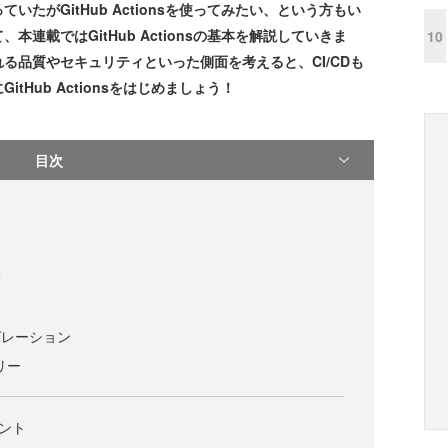
たがGitHub Actionsを使ってみたい、という方もい
連載ではGitHub Actionsの基本を解説していきま
10
る品質やセキュリティといった側面を考えると、CI/CDも
Hub Actionsをはじめましょう！
目次
て
テグレーション
リー
イント