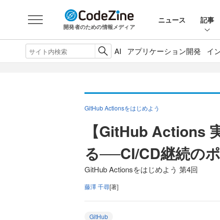
ニュース
記事
開発者のための情報メディア
AI
アプリケーション開発
イ
GitHub Actionsをはじめよう
【GitHub Acti
る──CI/CD継続の
GitHub Actionsをはじめよう 第4回
藤澤 千尋
[著]
GitHub