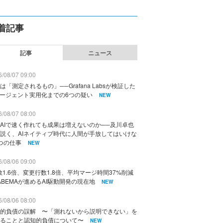
着記事
記事
ニュース
/08/07 09:00
は「測定されるもの」──Grafana Labsが検証した
エージェント実用化までの6つの疑い
NEW
/08/07 08:00
AIで速く作れても成果は増えないのか──及川卓也
説く、AIネイティブ時代に人間が手放してはいけな
つの仕事
NEW
/08/06 09:00
数1.6倍、変更行数1.8倍、平均マージ時間37%削減
ABEMAが進めるAI駆動開発の現在地
NEW
/08/06 08:00
的負債の誤解 〜「測れないから説明できない」を
ることと認知的負債について〜
NEW