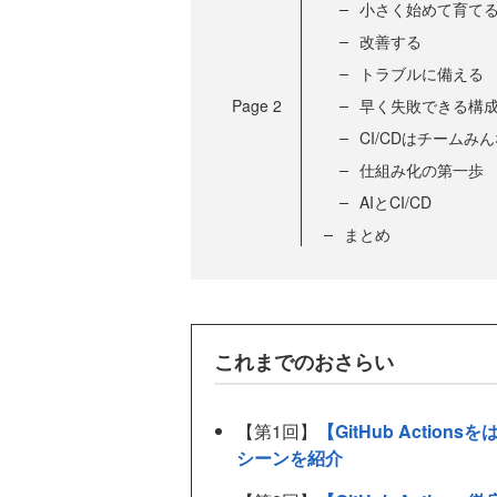
小さく始めて育て
改善する
トラブルに備える
Page
2
早く失敗できる構
CI/CDはチームみ
仕組み化の第一歩
AIとCI/CD
まとめ
これまでのおさらい
【第1回】
【GitHub Action
シーンを紹介