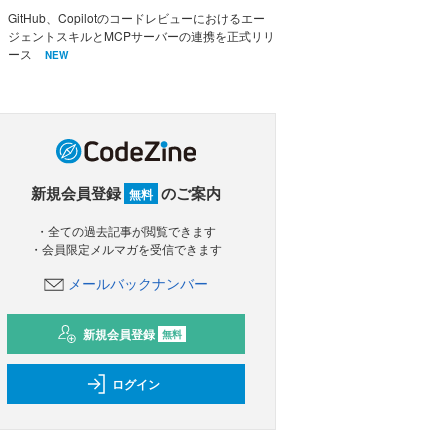
GitHub、Copilotのコードレビューにおけるエー
ジェントスキルとMCPサーバーの連携を正式リリ
ース
NEW
新規会員登録
のご案内
無料
・全ての過去記事が閲覧できます
・会員限定メルマガを受信できます
メールバックナンバー
新規会員登録
無料
ログイン