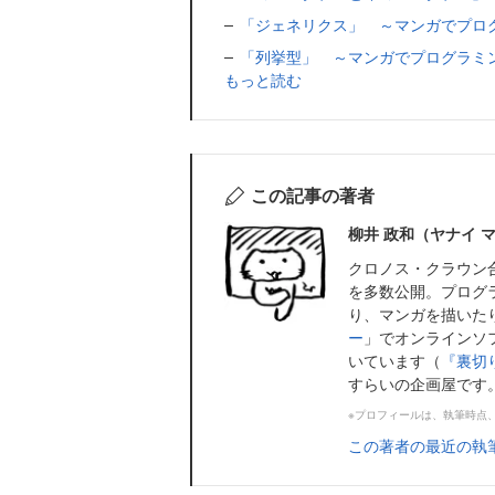
「ジェネリクス」 ～マンガでプロ
「列挙型」 ～マンガでプログラミ
もっと読む
この記事の著者
柳井 政和（ヤナイ 
クロノス・クラウン
を多数公開。プログ
り、マンガを描いた
ー
」でオンラインソ
いています（
『裏切
すらいの企画屋です
※プロフィールは、執筆時点
この著者の最近の執