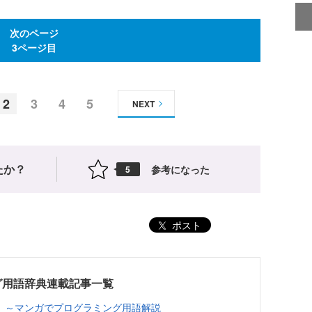
次のページ
3ページ目
2
3
4
5
NEXT
たか？
参考になった
5
ポスト
グ用語辞典連載記事一覧
 ～マンガでプログラミング用語解説