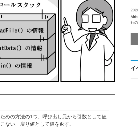
2026
Ai
行の
イ
ための方法の1つ。呼び出し元から引数として値
おこない、戻り値として値を返す。