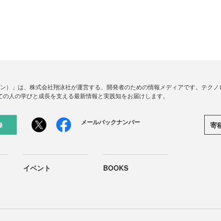
ードジン）」は、株式会社翔泳社が運営する、開発者のための情報メディアです。テク
ての人の学びと成長を支える最新情報と実践知をお届けします。
メールバックナンバー
寄
録
イベント
BOOKS