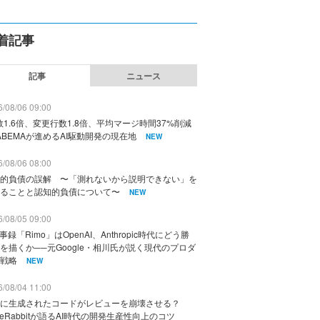
着記事
記事
ニュース
/08/06 09:00
数1.6倍、変更行数1.8倍、平均マージ時間37%削減
ABEMAが進めるAI駆動開発の現在地
NEW
/08/06 08:00
的負債の誤解 〜「測れないから説明できない」を
ることと認知的負債について〜
NEW
/08/05 09:00
議事録「Rimo」はOpenAI、Anthropic時代にどう勝
を描くか──元Google・相川氏が説く現代のプロダ
戦略
NEW
/08/04 11:00
に生成されたコードがレビューを崩壊させる？
deRabbitが語るAI時代の開発生産性向上のコツ