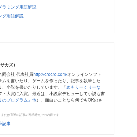
グラミング用語解説
ング用語解説
マサカズ）
合同会社 代表社員
http://crocro.com/
オンラインソフト
ラムを書いたり、ゲームを作ったり、記事を執筆した
り、小説を書いたりしています。「
めもりーくりーな
フト大賞に入賞。最近は、小説家デビューして小説も書
りのプログラム』他
）。面白いことなら何でもOKのさ
。
、または直近の記事の寄稿時点での内容です
筆記事