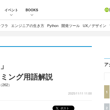
イベント
BOOKS
ンフラ
エンジニアの生き方
Python
開発ツール
UX／デザイン
ス」
ア
ラミング用語解説
262）
1
2025/11/11 11:00
2
ポスト