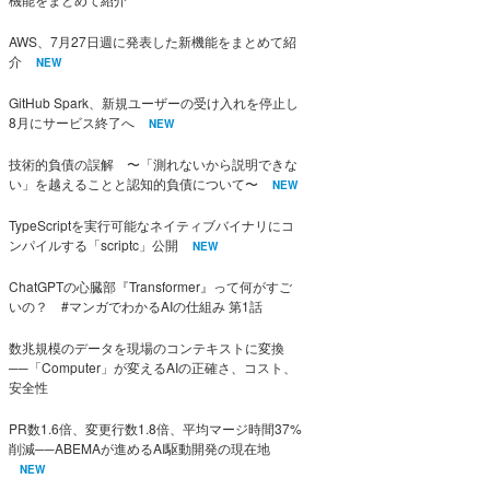
AWS、7月27日週に発表した新機能をまとめて紹
介
NEW
GitHub Spark、新規ユーザーの受け入れを停止し
8月にサービス終了へ
NEW
技術的負債の誤解 〜「測れないから説明できな
い」を越えることと認知的負債について〜
NEW
TypeScriptを実行可能なネイティブバイナリにコ
ンパイルする「scriptc」公開
NEW
ChatGPTの心臓部『Transformer』って何がすご
いの？ #マンガでわかるAIの仕組み 第1話
数兆規模のデータを現場のコンテキストに変換
──「Computer」が変えるAIの正確さ、コスト、
安全性
PR数1.6倍、変更行数1.8倍、平均マージ時間37%
削減──ABEMAが進めるAI駆動開発の現在地
NEW