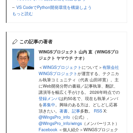
VS CodeでPython開発環境を構築しよう
もっと読む
この記事の著者
WINGSプロジェクト 山内 直（WINGSプロ
ジェクト ヤマウチ ナオ）
＜
WINGSプロジェクト
について＞
有限会社
WINGSプロジェクト
が運営する、テクニカ
ル執筆コミュニティ（代表 山田祥寛）。主
にWeb開発分野の書籍／記事執筆、翻訳、
講演等を幅広く手がける。 2026年時点での
登録メンバ
は約50名で、現在も執筆メンバ
を
募集中
。興味のある方は、どしどし応募
頂きたい。
著書
、
記事
多数。
RSS
X:
@WingsPro_info
（公式）、
@WingsPro_info/wings
（メンバーリスト）
Facebook
＜個人紹介＞WINGSプロジェク