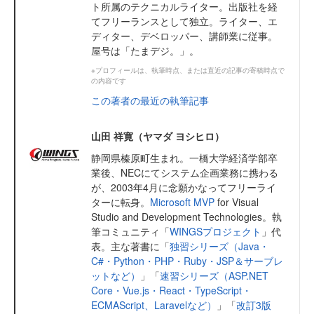
ト所属のテクニカルライター。出版社を経
てフリーランスとして独立。ライター、エ
ディター、デベロッパー、講師業に従事。
屋号は「たまデジ。」。
※プロフィールは、執筆時点、または直近の記事の寄稿時点で
の内容です
この著者の最近の執筆記事
山田 祥寛（ヤマダ ヨシヒロ）
静岡県榛原町生まれ。一橋大学経済学部卒
業後、NECにてシステム企画業務に携わる
が、2003年4月に念願かなってフリーライ
ターに転身。
Microsoft MVP
for Visual
Studio and Development Technologies。執
筆コミュニティ「
WINGSプロジェクト
」代
表。主な著書に「
独習シリーズ（Java・
C#・Python・PHP・Ruby・JSP＆サーブレ
ットなど）
」「
速習シリーズ（ASP.NET
Core・Vue.js・React・TypeScript・
ECMAScript、Laravelなど）
」「
改訂3版