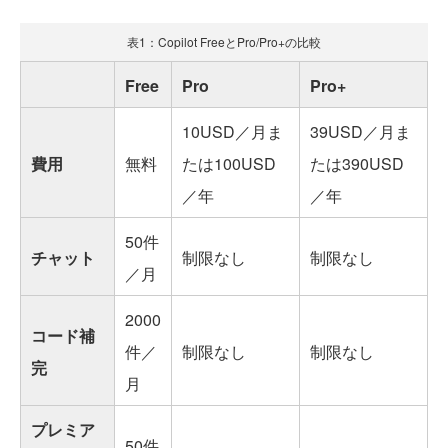
表1：Copilot FreeとPro/Pro+の比較
Free
Pro
Pro+
10USD／月ま
39USD／月ま
費用
無料
たは100USD
たは390USD
／年
／年
50件
チャット
制限なし
制限なし
／月
2000
コード補
件／
制限なし
制限なし
完
月
プレミア
50件