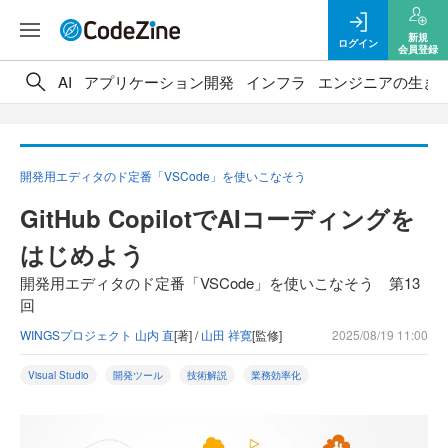
新規
ログイン
会員登録
AI
アプリケーション開発
インフラ
エンジニアの生き
開発用エディタのド定番「VSCode」を使いこなそう
GitHub CopilotでAIコーディングを
はじめよう
開発用エディタのド定番「VSCode」を使いこなそう 第13
回
WINGSプロジェクト 山内 直
[著] /
山田 祥寛
[監修]
2025/08/19 11:00
Visual Studio
開発ツール
技術解説
業務効率化