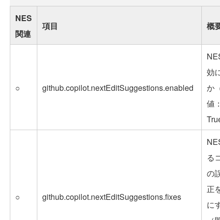
NES
項目
概
関連
NE
効
○
github.copilot.nextEditSuggestions.enabled
か
値
Tr
NE
る
の
正
○
github.copilot.nextEditSuggestions.fixes
に