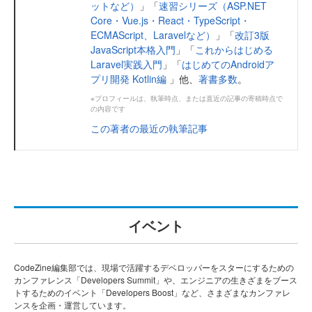
ットなど）
」「
速習シリーズ（ASP.NET
Core・Vue.js・React・TypeScript・
ECMAScript、Laravelなど）
」「
改訂3版
JavaScript本格入門
」「
これからはじめる
Laravel実践入門
」「
はじめてのAndroidア
プリ開発 Kotlin編
」他、
著書多数
。
※プロフィールは、執筆時点、または直近の記事の寄稿時点で
の内容です
この著者の最近の執筆記事
イベント
CodeZine編集部では、現場で活躍するデベロッパーをスターにするための
カンファレンス「Developers Summit」や、エンジニアの生きざまをブース
トするためのイベント「Developers Boost」など、さまざまなカンファレ
ンスを企画・運営しています。