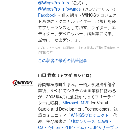
@WingsPro_info
（公式）、
@WingsPro_info/wings
（メンバーリスト）
Facebook
＜個人紹介＞WINGSプロジェク
ト所属のテクニカルライター。出版社を経
てフリーランスとして独立。ライター、エ
ディター、デベロッパー、講師業に従事。
屋号は「たまデジ。」。
※プロフィールは、執筆時点、または直近の記事の寄稿時点で
の内容です
この著者の最近の執筆記事
山田 祥寛（ヤマダ ヨシヒロ）
静岡県榛原町生まれ。一橋大学経済学部卒
業後、NECにてシステム企画業務に携わる
が、2003年4月に念願かなってフリーライ
ターに転身。
Microsoft MVP
for Visual
Studio and Development Technologies。執
筆コミュニティ「
WINGSプロジェクト
」代
表。主な著書に「
独習シリーズ（Java・
C#・Python・PHP・Ruby・JSP＆サーブレ