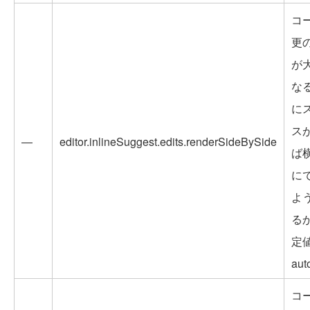
コ
更
が
な
に
ス
―
editor.inlineSuggest.edits.renderSideBySide
ば
に
よ
る
定
au
コ