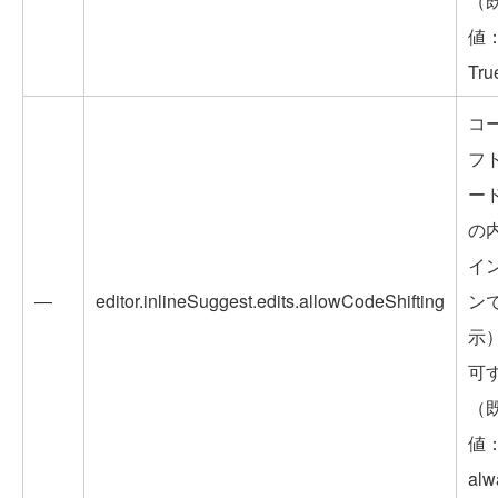
（
値
Tr
コ
フ
ー
の
イ
―
editor.inlineSuggest.edits.allowCodeShifting
ン
示
可
（
値
al