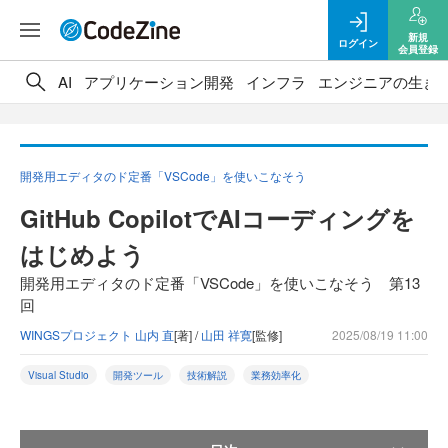
新規
ログイン
会員登録
AI
アプリケーション開発
インフラ
エンジニアの生き
開発用エディタのド定番「VSCode」を使いこなそう
GitHub CopilotでAIコーディングを
はじめよう
開発用エディタのド定番「VSCode」を使いこなそう 第13
回
WINGSプロジェクト 山内 直
[著] /
山田 祥寛
[監修]
2025/08/19 11:00
Visual Studio
開発ツール
技術解説
業務効率化