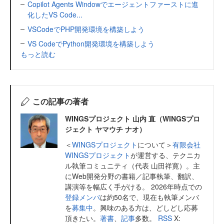
Copilot Agents Windowでエージェントファーストに進
化したVS Code...
VSCodeでPHP開発環境を構築しよう
VS CodeでPython開発環境を構築しよう
もっと読む
この記事の著者
WINGSプロジェクト 山内 直（WINGSプロ
ジェクト ヤマウチ ナオ）
＜
WINGSプロジェクト
について＞
有限会社
WINGSプロジェクト
が運営する、テクニカ
ル執筆コミュニティ（代表 山田祥寛）。主
にWeb開発分野の書籍／記事執筆、翻訳、
講演等を幅広く手がける。 2026年時点での
登録メンバ
は約50名で、現在も執筆メンバ
を
募集中
。興味のある方は、どしどし応募
頂きたい。
著書
、
記事
多数。
RSS
X: