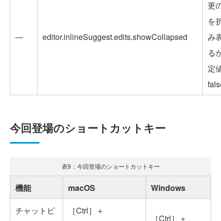
更
を
―
editor.inlineSuggest.edits.showCollapsed
み
る
定
fal
今回登場のショートカットキー
表9：今回登場のショートカットキー
機能
macOS
Windows
チャットビ
［Ctrl］＋
［Ctrl］＋