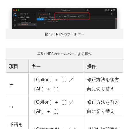
図18：NESのツールバー
表6：NESのツールバーによる操作
項目
キー
操作
［Option］＋［[］／
修正方法を後方
←
［Alt］＋［[］
向に切り替え
［Option］＋［]］／
修正方法を前方
→
［Alt］＋［]］
向に切り替え
単語を
［Command］＋［→］
単語だけ確定さ