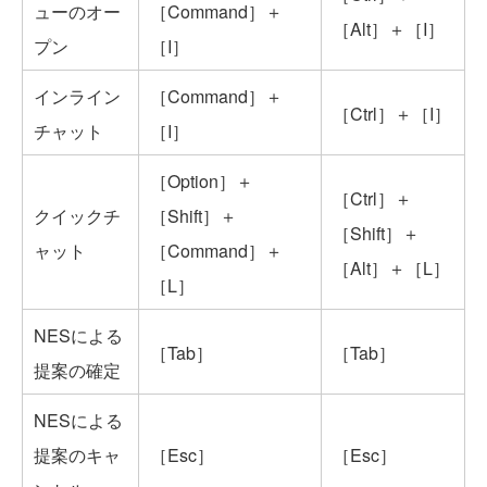
ューのオー
［Command］＋
［Alt］＋［I］
プン
［I］
インライン
［Command］＋
［Ctrl］＋［I］
チャット
［I］
［Option］＋
［Ctrl］＋
クイックチ
［Shift］＋
［Shift］＋
ャット
［Command］＋
［Alt］＋［L］
［L］
NESによる
［Tab］
［Tab］
提案の確定
NESによる
提案のキャ
［Esc］
［Esc］