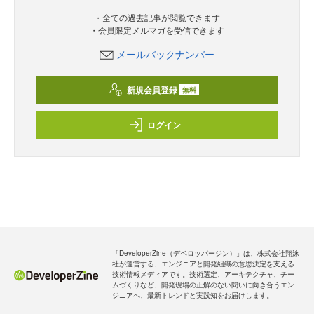
・全ての過去記事が閲覧できます
・会員限定メルマガを受信できます
メールバックナンバー
新規会員登録
無料
ログイン
「DeveloperZine（デベロッパージン）」は、株式会社翔泳
社が運営する、エンジニアと開発組織の意思決定を支える
技術情報メディアです。技術選定、アーキテクチャ、チー
ムづくりなど、開発現場の正解のない問いに向き合うエン
ジニアへ、最新トレンドと実践知をお届けします。