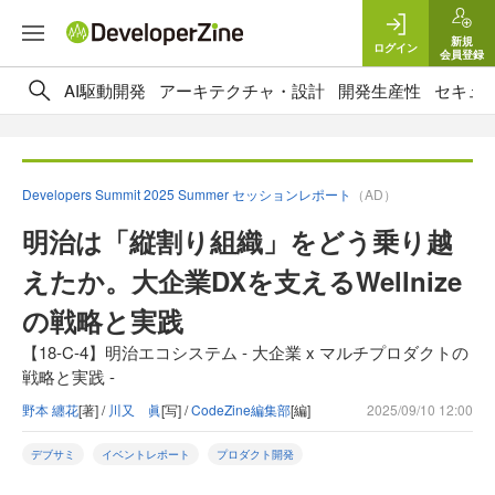
新規
ログイン
会員登録
AI駆動開発
アーキテクチャ・設計
開発生産性
セキュ
Developers Summit 2025 Summer セッションレポート
（AD）
明治は「縦割り組織」をどう乗り越
えたか。大企業DXを支えるWellnize
の戦略と実践
【18-C-4】明治エコシステム - 大企業 x マルチプロダクトの
戦略と実践 -
野本 纏花
[著] /
川又 眞
[写] /
CodeZine編集部
[編]
2025/09/10 12:00
デブサミ
イベントレポート
プロダクト開発