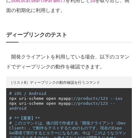
に
を利用して
を取り出し、画
useLocalSearchParams()
id
面の初期化に利用します。
ディープリンクのテスト
開発クライアントを利用している場合、以下のコマン
ドでディープリンクの動作を確認できます。
［リスト8］ディープリンクの動作確認を行うコマンド
# iOS / Android
npx uri
-
scheme open myapp
:
//products/123 --ios
npx uri
-
scheme open myapp
:
//products/123 --
android
# **【重要】**
# このコマンドは、後の回で作成する「開発クライアント（Dev 
Client）」で動作をテストするためのものです。現在のExpo 
Go環境で実行するとエラーになるため、今は「このようなコマン
ドでテストするのだな」と覚えておくだけで問題ありません。