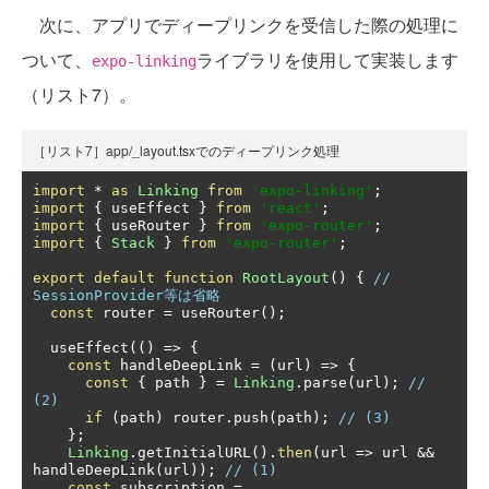
次に、アプリでディープリンクを受信した際の処理に
ついて、
ライブラリを使用して実装します
expo-linking
（リスト7）。
［リスト7］app/_layout.tsxでのディープリンク処理
import
*
as
Linking
from
'expo-linking'
;
import
{
 useEffect 
}
from
'react'
;
import
{
 useRouter 
}
from
'expo-router'
;
import
{
Stack
}
from
'expo-router'
;
export
default
function
RootLayout
()
{
// 
SessionProvider等は省略
const
 router 
=
 useRouter
();
  useEffect
(()
=>
{
const
 handleDeepLink 
=
(
url
)
=>
{
const
{
 path 
}
=
Linking
.
parse
(
url
);
// 
(2)
if
(
path
)
 router
.
push
(
path
);
// (3)
};
Linking
.
getInitialURL
().
then
(
url 
=>
 url 
&&
handleDeepLink
(
url
));
// (1)
const
 subscription 
=