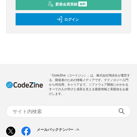
新規会員登録
無料
ログイン
「CodeZine（コードジン）」は、株式会社翔泳社が運営す
る、開発者のための情報メディアです。テクノロジー入門
からAI活用、キャリアまで、ソフトウェア開発にかかわる
すべての人の学びと成長を支える最新情報と実践知をお届
けします。
メールバックナンバー