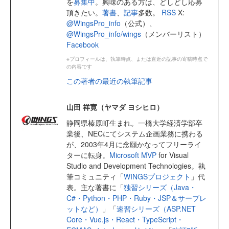
を
募集中
。興味のある方は、どしどし応募
頂きたい。
著書
、
記事
多数。
RSS
X:
@WingsPro_info
（公式）、
@WingsPro_info/wings
（メンバーリスト）
Facebook
※プロフィールは、執筆時点、または直近の記事の寄稿時点で
の内容です
この著者の最近の執筆記事
山田 祥寛（ヤマダ ヨシヒロ）
静岡県榛原町生まれ。一橋大学経済学部卒
業後、NECにてシステム企画業務に携わる
が、2003年4月に念願かなってフリーライ
ターに転身。
Microsoft MVP
for Visual
Studio and Development Technologies。執
筆コミュニティ「
WINGSプロジェクト
」代
表。主な著書に「
独習シリーズ（Java・
C#・Python・PHP・Ruby・JSP＆サーブレ
ットなど）
」「
速習シリーズ（ASP.NET
Core・Vue.js・React・TypeScript・