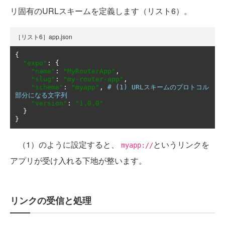
リ固有のURLスキームを定義します（リスト6）。
［リスト6］app.json
{
"expo"
:
{
"name"
:
"MyRouterApp"
,
"slug"
:
"my-router-app"
,
"scheme"
:
"myapp"
,
# (1) URLスキームのプロトコル
部分になる文字列
"version"
:
"1.0.0"
}
}
（1）のように設定すると、
というリンクを
myapp://
アプリが受け入れる下地が整います。
リンクの受信と処理