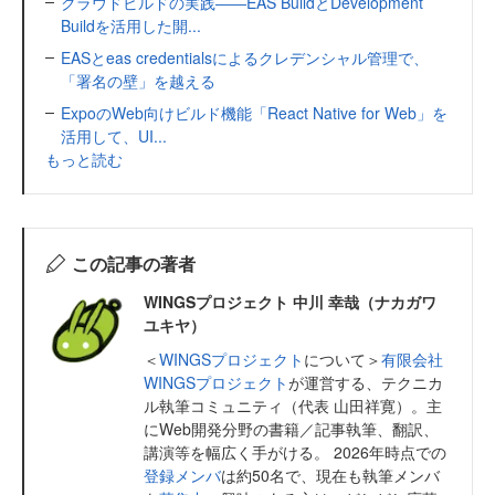
クラウドビルドの実践――EAS BuildとDevelopment
Buildを活用した開...
EASとeas credentialsによるクレデンシャル管理で、
「署名の壁」を越える
ExpoのWeb向けビルド機能「React Native for Web」を
活用して、UI...
もっと読む
この記事の著者
WINGSプロジェクト 中川 幸哉（ナカガワ
ユキヤ）
＜
WINGSプロジェクト
について＞
有限会社
WINGSプロジェクト
が運営する、テクニカ
ル執筆コミュニティ（代表 山田祥寛）。主
にWeb開発分野の書籍／記事執筆、翻訳、
講演等を幅広く手がける。 2026年時点での
登録メンバ
は約50名で、現在も執筆メンバ