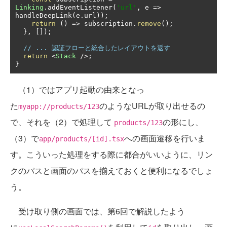
Linking
.
addEventListener
(
'url'
,
 e 
=>
handleDeepLink
(
e
.
url
));
return
()
=>
 subscription
.
remove
();
},
[]);
// ... 認証フローと統合したレイアウトを返す
return
<
Stack
/>;
}
（1）ではアプリ起動の由来となっ
た
のようなURLが取り出せるの
myapp://products/123
で、それを（2）で処理して
の形にし、
products/123
（3）で
への画面遷移を行いま
app/products/[id].tsx
す。こういった処理をする際に都合がいいように、リン
クのパスと画面のパスを揃えておくと便利になるでしょ
う。
受け取り側の画面では、第6回で解説したよう