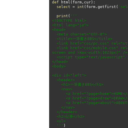
def
 html
(
form
,
cur
):
select
=
int
(
form
.
getfirst
(
'sel
print
(
'''

<!DOCTYPE html>

<html lang="ja">

<head>

  <meta charset="UTF-8">

  <title>一筆書きBBS</title>

  <link href="css/pc.css" rel="stylesheet" type="text/css" />

  <link href="css/mobile.css" rel="stylesheet" type="text/css" media="only 
screen and (max-width:1023px)" />

  <script type="text/javascript" src="js/main.js"></script>

</head>

<body>

<div id="left">

  <header>

    <h1>一筆書きBBS</h1>

    <nav>

      <a href="?page=home">HOME</a>

      <a href="?page=draw">DRAW</a>

      <a href="?page=about">ABOUT</a>

    </nav>

  </header>

  <h2>記事</h2>

  <ul>

  '''
)