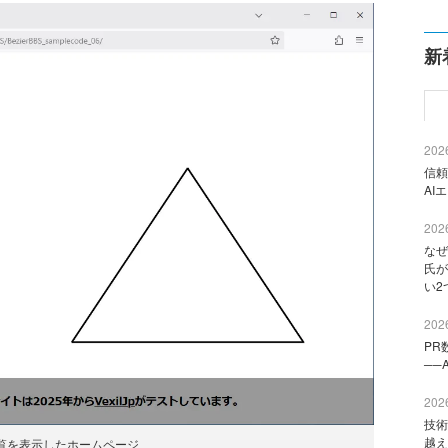
新
2026
信頼
AI
2026
なぜ
氏が
い2
2026
PR
──
2026
技術
越え
覧を表示したホームページ