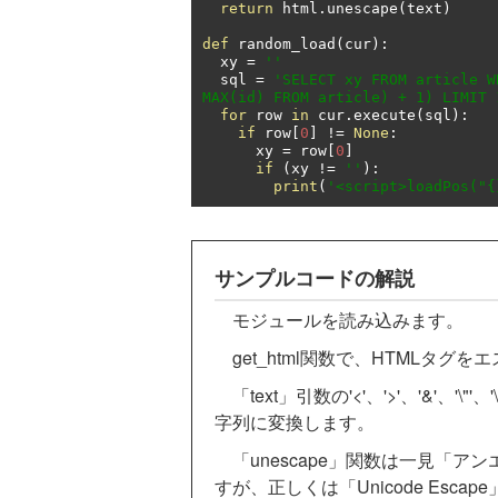
return
 html
.
unescape
(
text
)
def
 random_load
(
cur
):
  xy 
=
''
  sql 
=
'SELECT xy FROM article W
MAX(id) FROM article) + 1) LIMIT 
for
 row 
in
 cur
.
execute
(
sql
):
if
 row
[
0
]
!=
None
:
      xy 
=
 row
[
0
]
if
(
xy 
!=
''
):
print
(
'<script>loadPos("{
サンプルコードの解説
モジュールを読み込みます。
get_html関数で、HTMLタグ
「text」引数の'<'、'>'、'&'、'\
字列に変換します。
「unescape」関数は一見「ア
すが、正しくは「Unicode Es