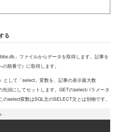
グする
rbbs.db」ファイルからデータを取得します。記事を
のへの順番で）に取得します。
として「select」変数を、記事の表示最大数
ージの先頭にしてセットします。GETのselectパラメータ
のselect変数はSQL文のSELECT文とは別物です。
ル