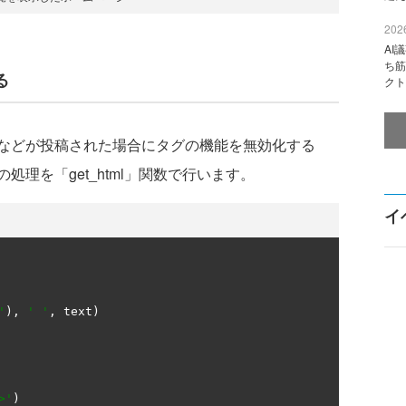
2026
AI
ち筋
る
クト
などが投稿された場合にタグの機能を無効化する
理を「get_html」関数で行います。
イ
'
),
' '
,
 text
)
>'
)