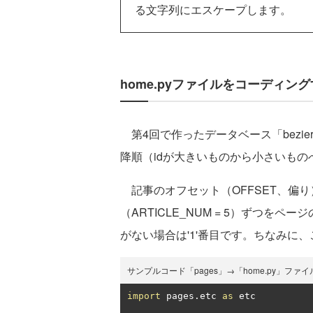
る文字列にエスケープします。
home.pyファイルをコーディン
第4回で作ったデータベース「bezie
降順（idが大きいものから小さいも
記事のオフセット（OFFSET、偏り）
（ARTICLE_NUM = 5）ずつをペ
がない場合は'1'番目です。ちなみに、こ
サンプルコード「pages」→「home.py」ファイ
import
 pages
.
etc 
as
 etc
