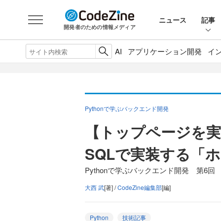
ニュース
記事
開発者のための情報メディア
AI
アプリケーション開発
イ
Pythonで学ぶバックエンド開発
【トップページを実装
SQLで実装する「
Pythonで学ぶバックエンド開発 第6回
大西 武
[著] /
CodeZine編集部
[編]
Python
技術記事