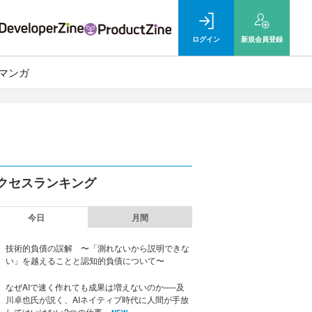
ログイン
新規
会員登録
マンガ
クセスランキング
今日
月間
技術的負債の誤解 〜「測れないから説明できな
い」を越えることと認知的負債について〜
なぜAIで速く作れても成果は増えないのか──及
川卓也氏が説く、AIネイティブ時代に人間が手放
してはいけない2つの仕事