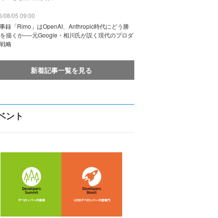
/08/05 09:00
議事録「Rimo」はOpenAI、Anthropic時代にどう勝
を描くか──元Google・相川氏が説く現代のプロダ
戦略
新着記事一覧を見る
ベント