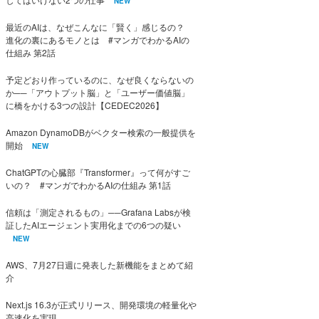
NEW
最近のAIは、なぜこんなに「賢く」感じるの？
進化の裏にあるモノとは #マンガでわかるAIの
仕組み 第2話
予定どおり作っているのに、なぜ良くならないの
か──「アウトプット脳」と「ユーザー価値脳」
に橋をかける3つの設計【CEDEC2026】
Amazon DynamoDBがベクター検索の一般提供を
開始
NEW
ChatGPTの心臓部『Transformer』って何がすご
いの？ #マンガでわかるAIの仕組み 第1話
信頼は「測定されるもの」──Grafana Labsが検
証したAIエージェント実用化までの6つの疑い
NEW
AWS、7月27日週に発表した新機能をまとめて紹
介
Next.js 16.3が正式リリース、開発環境の軽量化や
高速化を実現