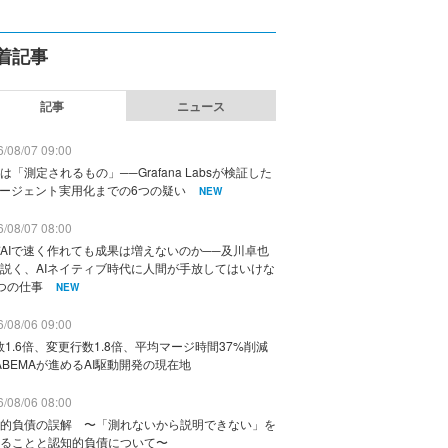
着記事
記事
ニュース
/08/07 09:00
は「測定されるもの」──Grafana Labsが検証した
エージェント実用化までの6つの疑い
NEW
/08/07 08:00
AIで速く作れても成果は増えないのか──及川卓也
説く、AIネイティブ時代に人間が手放してはいけな
つの仕事
NEW
/08/06 09:00
数1.6倍、変更行数1.8倍、平均マージ時間37%削減
ABEMAが進めるAI駆動開発の現在地
/08/06 08:00
的負債の誤解 〜「測れないから説明できない」を
ることと認知的負債について〜