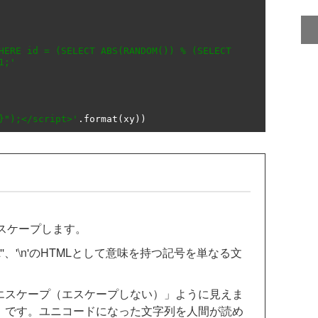
HERE id = (SELECT ABS(RANDOM()) % (SELECT 
1;'
}");</script>'
.
format
(
xy
))
をエスケープします。
"'、'\''、'\n'のHTMLとして意味を持つ記号を単なる文
ンエスケープ（エスケープしない）」ように見えま
cape」です。ユニコードになった文字列を人間が読め