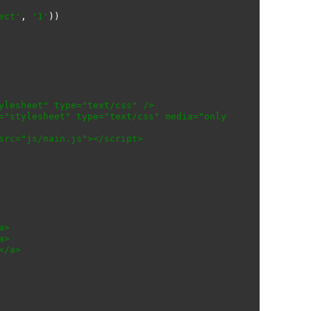
ect'
,
'1'
))