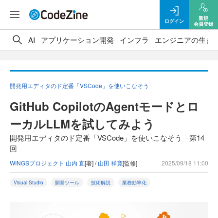
新規
ログイン
会員登録
AI
アプリケーション開発
インフラ
エンジニアの生き
開発用エディタのド定番「VSCode」を使いこなそう
GitHub CopilotのAgentモードとロ
ーカルLLMを試してみよう
開発用エディタのド定番「VSCode」を使いこなそう 第14
回
WINGSプロジェクト 山内 直
[著] /
山田 祥寛
[監修]
2025/09/18 11:00
Visual Studio
開発ツール
技術解説
業務効率化