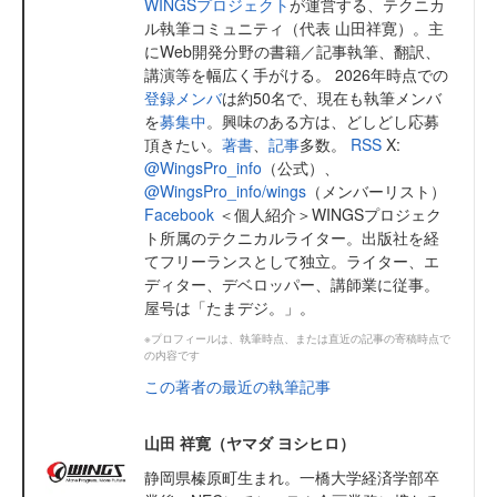
WINGSプロジェクト
が運営する、テクニカ
ル執筆コミュニティ（代表 山田祥寛）。主
にWeb開発分野の書籍／記事執筆、翻訳、
講演等を幅広く手がける。 2026年時点での
登録メンバ
は約50名で、現在も執筆メンバ
を
募集中
。興味のある方は、どしどし応募
頂きたい。
著書
、
記事
多数。
RSS
X:
@WingsPro_info
（公式）、
@WingsPro_info/wings
（メンバーリスト）
Facebook
＜個人紹介＞WINGSプロジェク
ト所属のテクニカルライター。出版社を経
てフリーランスとして独立。ライター、エ
ディター、デベロッパー、講師業に従事。
屋号は「たまデジ。」。
※プロフィールは、執筆時点、または直近の記事の寄稿時点で
の内容です
この著者の最近の執筆記事
山田 祥寛（ヤマダ ヨシヒロ）
静岡県榛原町生まれ。一橋大学経済学部卒