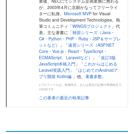
業後、NECにてシステム企画業務に携わる
が、2003年4月に念願かなってフリーライ
ターに転身。
Microsoft MVP
for Visual
Studio and Development Technologies。執
筆コミュニティ「
WINGSプロジェクト
」代
表。主な著書に「
独習シリーズ（Java・
C#・Python・PHP・Ruby・JSP＆サーブレ
ットなど）
」「
速習シリーズ（ASP.NET
Core・Vue.js・React・TypeScript・
ECMAScript、Laravelなど）
」「
改訂3版
JavaScript本格入門
」「
これからはじめる
Laravel実践入門
」「
はじめてのAndroidア
プリ開発 Kotlin編
」他、
著書多数
。
※プロフィールは、執筆時点、または直近の記事の寄稿時点で
の内容です
この著者の最近の執筆記事