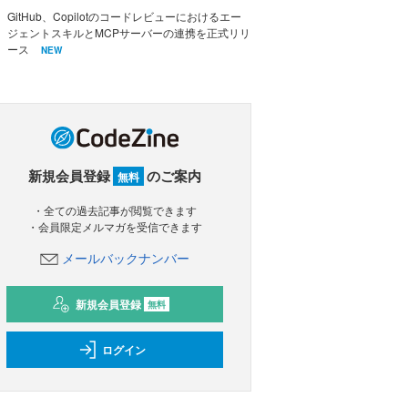
GitHub、Copilotのコードレビューにおけるエー
ジェントスキルとMCPサーバーの連携を正式リリ
ース
NEW
新規会員登録
のご案内
無料
・全ての過去記事が閲覧できます
・会員限定メルマガを受信できます
メールバックナンバー
新規会員登録
無料
ログイン