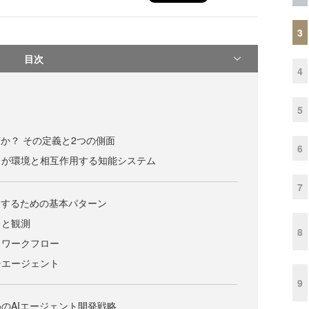
3
目次
4
5
何か？ その定義と2つの側面
6
らが環境と相互作用する知能システム
7
装するための基本パターン
）と観測
8
うワークフロー
チエージェント
9
のAIエージェント開発戦略