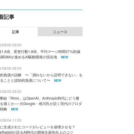
着記事
記事
ニュース
/08/06 09:00
数1.6倍、変更行数1.8倍、平均マージ時間37%削減
ABEMAが進めるAI駆動開発の現在地
NEW
/08/06 08:00
的負債の誤解 〜「測れないから説明できない」を
ることと認知的負債について〜
NEW
/08/05 09:00
議事録「Rimo」はOpenAI、Anthropic時代にどう勝
を描くか──元Google・相川氏が説く現代のプロダ
戦略
NEW
/08/04 11:00
に生成されたコードがレビューを崩壊させる？
deRabbitが語るAI時代の開発生産性向上のコツ