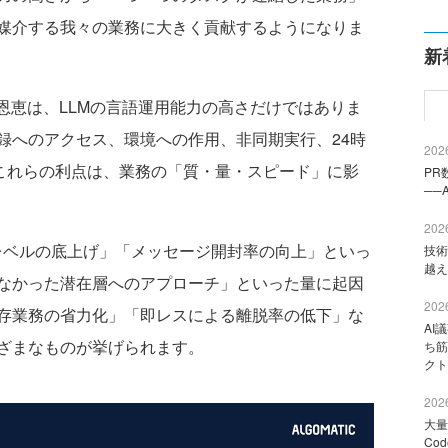
媒介する我々の業務に大きく貢献するようになりま
新
恩恵は、LLMの言語運用能力の高さだけではありま
録へのアクセス、環境への作用、非同期実行、24時
2026
。これらの利点は、業務の「質・量・スピード」に影
PR
──
2026
ベルの底上げ」「メッセージ開封率の向上」といっ
技術
越え
なかった潜在層へのアプローチ」といった量に起因
2026
存業務の省力化」「即レスによる離脱率の低下」な
AI
ざまなものが挙げられます。
ち筋
クト
2026
大量
Co