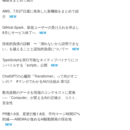
AWS、7月27日週に発表した新機能をまとめて紹
介
NEW
GitHub Spark、新規ユーザーの受け入れを停止し
8月にサービス終了へ
NEW
技術的負債の誤解 〜「測れないから説明できな
い」を越えることと認知的負債について〜
NEW
TypeScriptを実行可能なネイティブバイナリにコ
ンパイルする「scriptc」公開
NEW
ChatGPTの心臓部『Transformer』って何がすご
いの？ #マンガでわかるAIの仕組み 第1話
数兆規模のデータを現場のコンテキストに変換
──「Computer」が変えるAIの正確さ、コスト、
安全性
PR数1.6倍、変更行数1.8倍、平均マージ時間37%
削減──ABEMAが進めるAI駆動開発の現在地
NEW