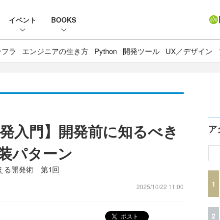
イベント
BOOKS
ンフラ
エンジニアの生き方
Python
開発ツール
UX／デザイン
開発入門】開発前に知るべき
ア
装パターン
える開発術 第1回
1
2025/10/22 11:00
2
ポスト