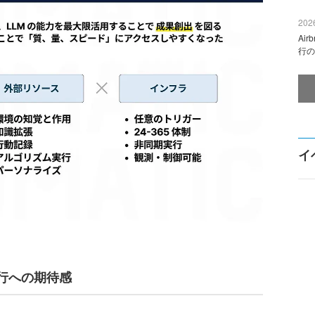
2026
Ai
行の
イ
行への期待感