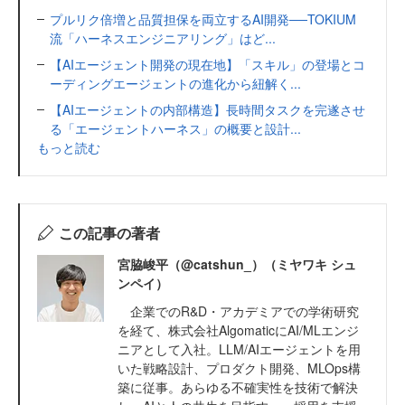
プルリク倍増と品質担保を両立するAI開発──TOKIUM
流「ハーネスエンジニアリング」はど...
【AIエージェント開発の現在地】「スキル」の登場とコ
ーディングエージェントの進化から紐解く...
【AIエージェントの内部構造】長時間タスクを完遂させ
る「エージェントハーネス」の概要と設計...
もっと読む
この記事の著者
宮脇峻平（@catshun_）（ミヤワキ シュ
ンペイ）
企業でのR&D・アカデミアでの学術研究
を経て、株式会社AlgomaticにAI/MLエンジ
ニアとして入社。LLM/AIエージェントを用
いた戦略設計、プロダクト開発、MLOps構
築に従事。あらゆる不確実性を技術で解決