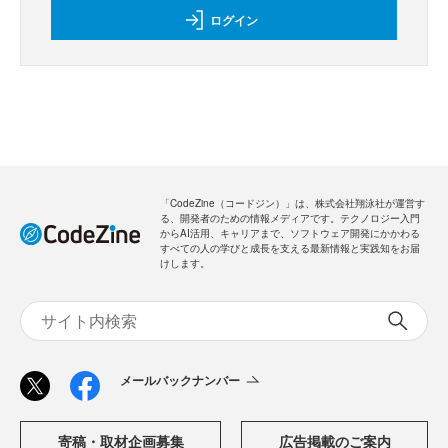
ログイン
「CodeZine（コードジン）」は、株式会社翔泳社が運営す
る、開発者のための情報メディアです。テクノロジー入門
からAI活用、キャリアまで、ソフトウェア開発にかかわる
すべての人の学びと成長を支える最新情報と実践知をお届
けします。
メールバックナンバー
寄稿・取材企画募集
広告掲載のご案内