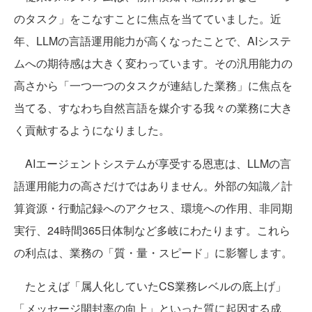
のタスク」をこなすことに焦点を当てていました。近
年、LLMの言語運用能力が高くなったことで、AIシステ
ムへの期待感は大きく変わっています。その汎用能力の
高さから「一つ一つのタスクが連結した業務」に焦点を
当てる、すなわち自然言語を媒介する我々の業務に大き
く貢献するようになりました。
AIエージェントシステムが享受する恩恵は、LLMの言
語運用能力の高さだけではありません。外部の知識／計
算資源・行動記録へのアクセス、環境への作用、非同期
実行、24時間365日体制など多岐にわたります。これら
の利点は、業務の「質・量・スピード」に影響します。
たとえば「属人化していたCS業務レベルの底上げ」
「メッセージ開封率の向上」といった質に起因する成