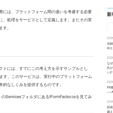
際には、プラットフォーム間の違いを考慮する必要
新
に、処理をサービスとして定義します。またその実
ます。
2026
信頼
AI
2026
なぜ
クトには、すでにこの考え方を示すサンプルとし
氏が
い2
れています。このサービスは、実行中のプラットフォーム
2026
本的なしくみを提供するものです。
PR
──
トのServicesフォルダにあるIFormFactor.csを見てみ
2026
技術
越え