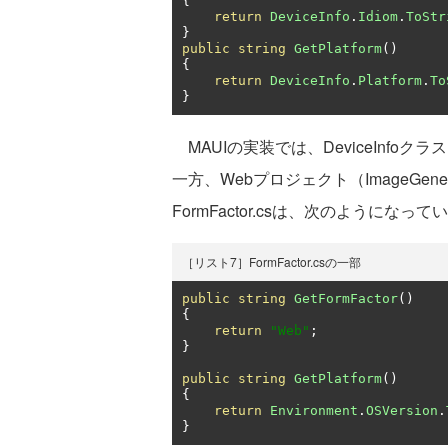
{
return
DeviceInfo
.
Idiom
.
ToStr
}
public
string
GetPlatform
()
{
return
DeviceInfo
.
Platform
.
To
}
MAUIの実装では、DeviceInf
一方、Webプロジェクト（ImageGener
FormFactor.csは、次のようになって
［リスト7］FormFactor.csの一部
public
string
GetFormFactor
()
{
return
"Web"
;
}
public
string
GetPlatform
()
{
return
Environment
.
OSVersion
.
}