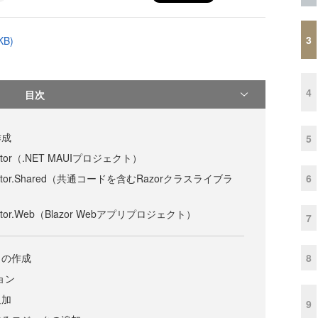
3
B)
4
目次
作成
5
ator（.NET MAUIプロジェクト）
6
rator.Shared（共通コードを含むRazorクラスライブラ
ator.Web（Blazor Webアプリプロジェクト）
7
8
トの作成
ション
追加
9