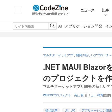
ニュース
記事
開発者のための情報メディア
AI
アプリケーション開発
イ
マルチターゲットアプリ開発の新しいアプローチ～.N
.NET MAUI Bl
のプロジェクトを
マルチターゲットアプリ開発の新しいアプロ
WINGSプロジェクト 高江 賢
[著] /
山田 祥寛
[監修]
技術記事
UI／UX
アプリケーション開発