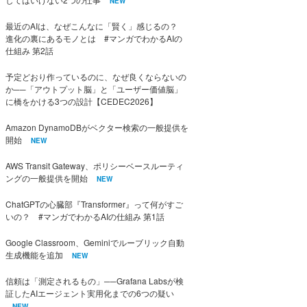
NEW
最近のAIは、なぜこんなに「賢く」感じるの？
進化の裏にあるモノとは #マンガでわかるAIの
仕組み 第2話
予定どおり作っているのに、なぜ良くならないの
か──「アウトプット脳」と「ユーザー価値脳」
に橋をかける3つの設計【CEDEC2026】
Amazon DynamoDBがベクター検索の一般提供を
開始
NEW
AWS Transit Gateway、ポリシーベースルーティ
ングの一般提供を開始
NEW
ChatGPTの心臓部『Transformer』って何がすご
いの？ #マンガでわかるAIの仕組み 第1話
Google Classroom、Geminiでルーブリック自動
生成機能を追加
NEW
信頼は「測定されるもの」──Grafana Labsが検
証したAIエージェント実用化までの6つの疑い
NEW