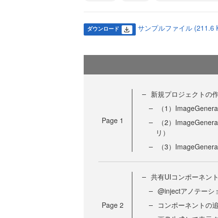
サンプルファイル (211.6 K
ダウンロード
新規プロジェクトの
（1）ImageGener
Page
1
（2）ImageGene
リ）
（3）ImageGener
共有UIコンポーネン
@injectアノテー
Page
2
コンポーネントの