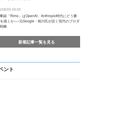
/08/05 09:00
議事録「Rimo」はOpenAI、Anthropic時代にどう勝
を描くか──元Google・相川氏が説く現代のプロダ
戦略
新着記事一覧を見る
ベント