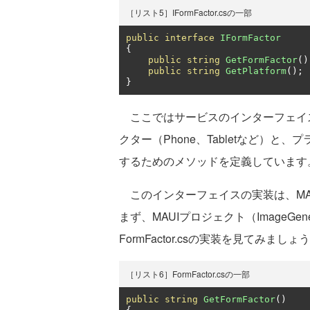
［リスト5］IFormFactor.csの一部
public
interface
IFormFactor
{
public
string
GetFormFactor
()
public
string
GetPlatform
();
}
ここではサービスのインターフェイス（I
クター（Phone、Tabletなど）と、プ
するためのメソッドを定義しています
このインターフェイスの実装は、MA
まず、MAUIプロジェクト（ImageGen
FormFactor.csの実装を見てみましょ
［リスト6］FormFactor.csの一部
public
string
GetFormFactor
()