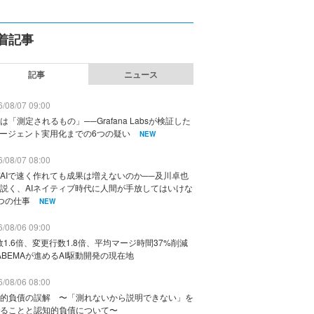
着記事
記事
ニュース
/08/07 09:00
は「測定されるもの」──Grafana Labsが検証した
エージェント実用化までの6つの疑い
NEW
/08/07 08:00
AIで速く作れても成果は増えないのか──及川卓也
説く、AIネイティブ時代に人間が手放してはいけな
つの仕事
NEW
/08/06 09:00
数1.6倍、変更行数1.8倍、平均マージ時間37%削減
ABEMAが進めるAI駆動開発の現在地
/08/06 08:00
的負債の誤解 〜「測れないから説明できない」を
ることと認知的負債について〜