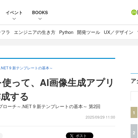
イベント
BOOKS
ンフラ
エンジニアの生き方
Python
開発ツール
UX／デザイン
ET 9 新テンプレートの基本～
azorを使って、AI画像生成アプリ
ア
作成する
ーチ～.NET 9 新テンプレートの基本～ 第2回
1
2025/09/29 11:00
2
ポスト