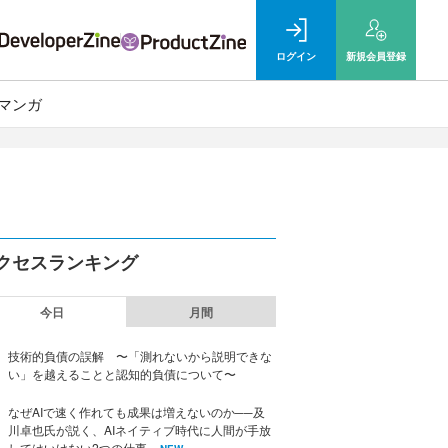
ログイン
新規
会員登録
マンガ
クセスランキング
今日
月間
技術的負債の誤解 〜「測れないから説明できな
い」を越えることと認知的負債について〜
なぜAIで速く作れても成果は増えないのか──及
川卓也氏が説く、AIネイティブ時代に人間が手放
してはいけない2つの仕事