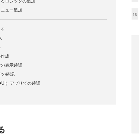
するロジックの追加
メニュー追加
10
する
ス
法
の作成
での表示確認
リでの確認
 MAUI）アプリでの確認
る