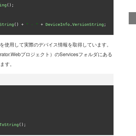
ing
();
String
()
+
" - "
+
DeviceInfo
.
VersionString
;
oクラスを使用して実際のデバイス情報を取得しています。
ator.Webプロジェクト）のServicesフォルダにある
います。
ToString
();