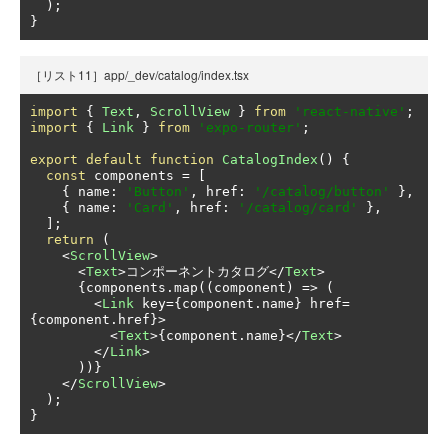
);
}
［リスト11］app/_dev/catalog/index.tsx
import
{
Text
,
ScrollView
}
from
'react-native'
;
import
{
Link
}
from
'expo-router'
;
export
default
function
CatalogIndex
()
{
const
 components 
=
[
{
 name
:
'Button'
,
 href
:
'/catalog/button'
},
{
 name
:
'Card'
,
 href
:
'/catalog/card'
},
];
return
(
<
ScrollView
>
<
Text
>コンポーネントカタログ</
Text
>
{
components
.
map
((
component
)
=>
(
<
Link
 key
={
component
.
name
}
 href
=
{
component
.
href
}>
<
Text
>{
component
.
name
}</
Text
>
</
Link
>
))}
</
ScrollView
>
);
}