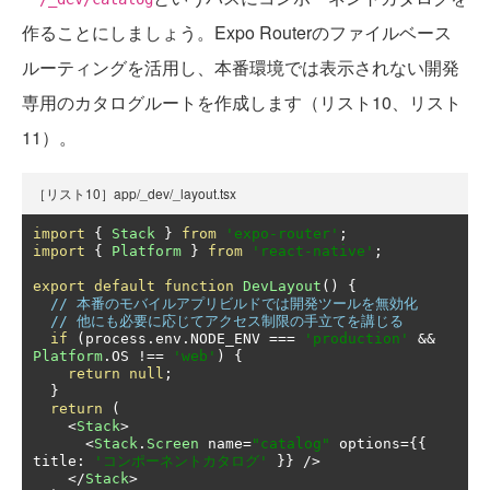
作ることにしましょう。Expo Routerのファイルベース
ルーティングを活用し、本番環境では表示されない開発
専用のカタログルートを作成します（リスト10、リスト
11）。
［リスト10］app/_dev/_layout.tsx
import
{
Stack
}
from
'expo-router'
;
import
{
Platform
}
from
'react-native'
;
export
default
function
DevLayout
()
{
// 本番のモバイルアプリビルドでは開発ツールを無効化
// 他にも必要に応じてアクセス制限の手立てを講じる
if
(
process
.
env
.
NODE_ENV 
===
'production'
&&
Platform
.
OS 
!==
'web'
)
{
return
null
;
}
return
(
<
Stack
>
<
Stack
.
Screen
 name
=
"catalog"
 options
={{
title
:
'コンポーネントカタログ'
}}
/>
</
Stack
>