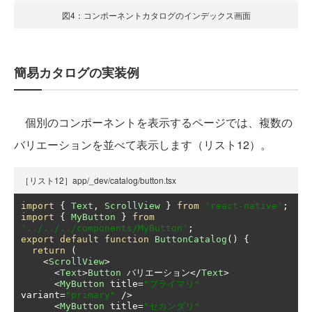
図4：コンポーネントカタログのインデックス画面
簡易カタログの実装例
個別のコンポーネントを表示するページでは、複数の
バリエーションを並べて表示します（リスト12）。
［リスト12］app/_dev/catalog/button.tsx
import
{
Text
,
ScrollView
}
from
'react-native'
;
import
{
MyButton
}
from
'../../../components/MyButton'
;
export
default
function
ButtonCatalog
()
{
return
(
<
ScrollView
>
<
Text
>
Button
バリエーション</
Text
>
<
MyButton
 title
=
"プライマリ"
variant
=
"primary"
/>
<
MyButton
 title
=
"セカンダリ"