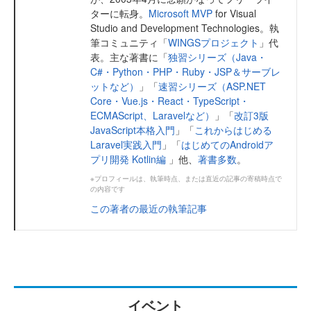
ターに転身。
Microsoft MVP
for Visual
Studio and Development Technologies。執
筆コミュニティ「
WINGSプロジェクト
」代
表。主な著書に「
独習シリーズ（Java・
C#・Python・PHP・Ruby・JSP＆サーブレ
ットなど）
」「
速習シリーズ（ASP.NET
Core・Vue.js・React・TypeScript・
ECMAScript、Laravelなど）
」「
改訂3版
JavaScript本格入門
」「
これからはじめる
Laravel実践入門
」「
はじめてのAndroidア
プリ開発 Kotlin編
」他、
著書多数
。
※プロフィールは、執筆時点、または直近の記事の寄稿時点で
の内容です
この著者の最近の執筆記事
イベント