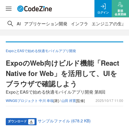
新規
ログイン
会員登録
AI
アプリケーション開発
インフラ
エンジニアの生き
ExpoとEASで始める快適モバイルアプリ開発
ExpoのWeb向けビルド機能「React
Native for Web」を活用して、UIを
ブラウザで確認しよう
ExpoとEASで始める快適モバイルアプリ開発 第8回
WINGSプロジェクト 中川 幸哉
[著] /
山田 祥寛
[監修]
2025/10/17 11:00
サンプルファイル (678.2 KB)
ダウンロード