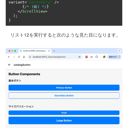
variant
=
"secondary"
/>
{
/* (略) */
}
</
ScrollView
>
);
}
リスト12を実行すると次のような見た目になります。