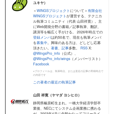
ユキヤ）
＜
WINGSプロジェクト
について＞
有限会社
WINGSプロジェクト
が運営する、テクニカ
ル執筆コミュニティ（代表 山田祥寛）。主
にWeb開発分野の書籍／記事執筆、翻訳、
講演等を幅広く手がける。 2026年時点での
登録メンバ
は約50名で、現在も執筆メンバ
を
募集中
。興味のある方は、どしどし応募
頂きたい。
著書
、
記事
多数。
RSS
X:
@WingsPro_info
（公式）、
@WingsPro_info/wings
（メンバーリスト）
Facebook
※プロフィールは、執筆時点、または直近の記事の寄稿時点で
の内容です
この著者の最近の執筆記事
山田 祥寛（ヤマダ ヨシヒロ）
静岡県榛原町生まれ。一橋大学経済学部卒
業後、NECにてシステム企画業務に携わる
が、2003年4月に念願かなってフリーライ