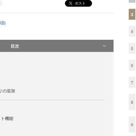
ポスト
3
B)
4
目次
5
6
7
ラリの追加
8
ット機能
9