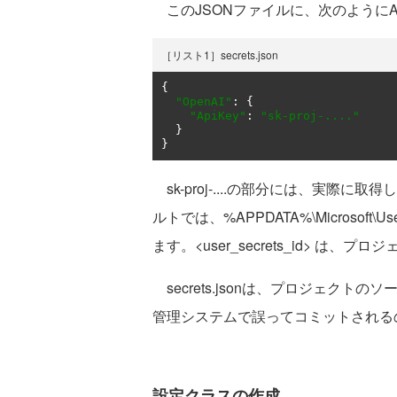
このJSONファイルに、次のようにA
［リスト1］secrets.json
{
"OpenAI"
:
{
"ApiKey"
:
"sk-proj-...."
}
}
sk-proj-....の部分には、実際
ルトでは、%APPDATA%\Microsoft\UserS
ます。<user_secrets_id> 
secrets.jsonは、プロジェクト
管理システムで誤ってコミットされる
設定クラスの作成