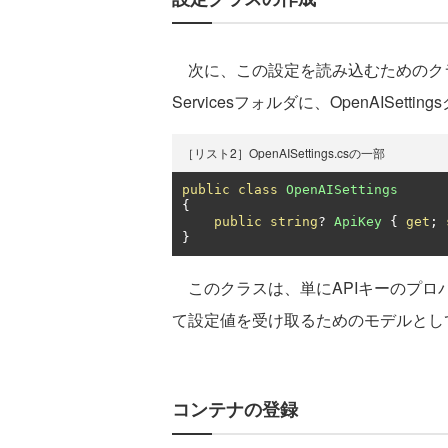
次に、この設定を読み込むためのクラスとして
Servicesフォルダに、OpenAISett
［リスト2］OpenAISettings.csの一部
public
class
OpenAISettings
{
public
string
?
ApiKey
{
get
;
}
このクラスは、単にAPIキーのプロパ
て設定値を受け取るためのモデルとし
コンテナの登録