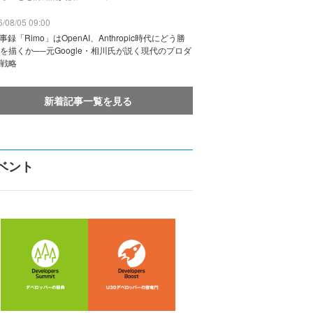
/08/05 09:00
議事録「Rimo」はOpenAI、Anthropic時代にどう勝
を描くか──元Google・相川氏が説く現代のプロダ
戦略
新着記事一覧を見る
ベント