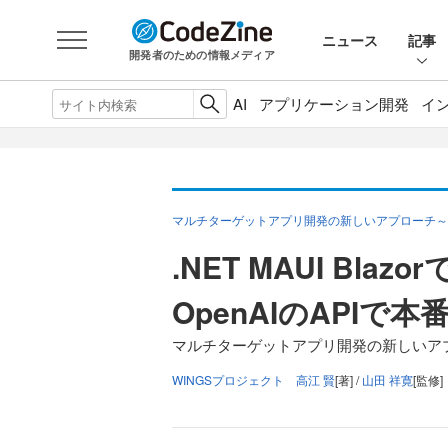
ニュース
記事
開発者のための情報メディア
AI
アプリケーション開発
イ
マルチターゲットアプリ開発の新しいアプローチ～.N
.NET MAUI Bl
OpenAIのAPIで
マルチターゲットアプリ開発の新しいアプロ
WINGSプロジェクト 高江 賢
[著] /
山田 祥寛
[監修]