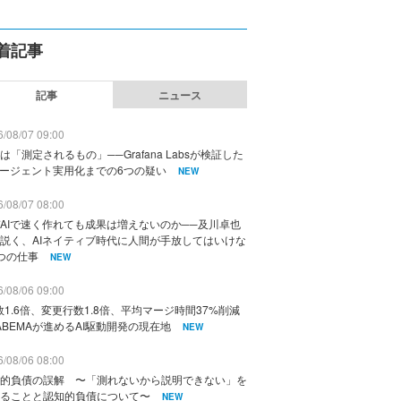
着記事
記事
ニュース
/08/07 09:00
は「測定されるもの」──Grafana Labsが検証した
エージェント実用化までの6つの疑い
NEW
/08/07 08:00
AIで速く作れても成果は増えないのか──及川卓也
説く、AIネイティブ時代に人間が手放してはいけな
つの仕事
NEW
/08/06 09:00
数1.6倍、変更行数1.8倍、平均マージ時間37%削減
ABEMAが進めるAI駆動開発の現在地
NEW
/08/06 08:00
的負債の誤解 〜「測れないから説明できない」を
ることと認知的負債について〜
NEW