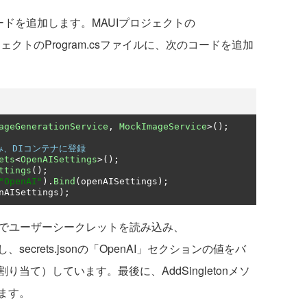
ードを追加します。MAUIプロジェクトの
プロジェクトのProgram.csファイルに、次のコードを追加
ageGenerationService
,
MockImageService
>();
み、DIコンテナに登録
ets
<
OpenAISettings
>();
ttings
();
"OpenAI"
).
Bind
(
openAISettings
);
nAISettings
);
tings>()でユーザーシークレットを読み込み、
し、secrets.jsonの「OpenAI」セクションの値をバ
当て）しています。最後に、AddSingletonメソ
ます。