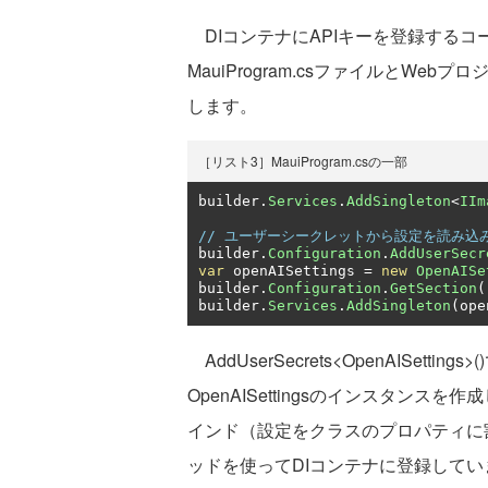
DIコンテナにAPIキーを登録するコ
MauiProgram.csファイルとWeb
します。
［リスト3］MauiProgram.csの一部
builder
.
Services
.
AddSingleton
<
IIm
// ユーザーシークレットから設定を読み込
builder
.
Configuration
.
AddUserSecr
var
 openAISettings 
=
new
OpenAISe
builder
.
Configuration
.
GetSection
(
builder
.
Services
.
AddSingleton
(
ope
AddUserSecrets<OpenAISet
OpenAISettingsのインスタンスを作成
インド（設定をクラスのプロパティに割り
ッドを使ってDIコンテナに登録してい