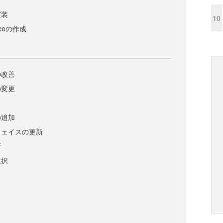
実装
10
viceの作成
の改善
の変更
の追加
フェイスの更新
新
選択