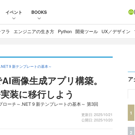
イベント
BOOKS
ンフラ
エンジニアの生き方
Python
開発ツール
UX／デザイン
ET 9 新テンプレートの基本～
azorでAI画像生成アプリ構築。
ア
本番実装に移行しよう
ーチ～.NET 9 新テンプレートの基本～ 第3回
1
更新日: 2025/10/21
公開日: 2025/10/20
2