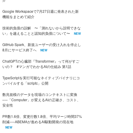
Google Workspaceで7月27日週に発表された新
機能をまとめて紹介
技術的負債の誤解 〜「測れないから説明できな
い」を越えることと認知的負債について〜
NEW
GitHub Spark、新規ユーザーの受け入れを停止し
8月にサービス終了へ
NEW
ChatGPTの心臓部『Transformer』って何がすご
いの？ #マンガでわかるAIの仕組み 第1話
TypeScriptを実行可能なネイティブバイナリにコ
ンパイルする「scriptc」公開
数兆規模のデータを現場のコンテキストに変換
──「Computer」が変えるAIの正確さ、コスト、
安全性
PR数1.6倍、変更行数1.8倍、平均マージ時間37%
削減──ABEMAが進めるAI駆動開発の現在地
NEW