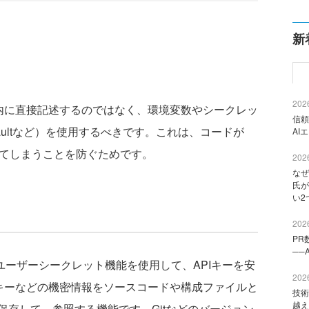
新
2026
内に直接記述するのではなく、環境変数やシークレッ
信頼
 Vaultなど）を使用するべきです。これは、コードが
AI
洩してしまうことを防ぐためです。
2026
なぜ
氏が
い2
2026
PR
──
のユーザーシークレット機能を使用して、APIキーを安
2026
Iキーなどの機密情報をソースコードや構成ファイルと
技術
越え
存して、参照する機能です。Gitなどのバージョン