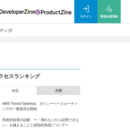
ログイン
新規
会員登録
マンガ
クセスランキング
今日
月間
AWS Transit Gateway、ポリシーベースルーティ
ングの一般提供を開始
技術的負債の誤解 〜「測れないから説明できな
い」を越えることと認知的負債について〜