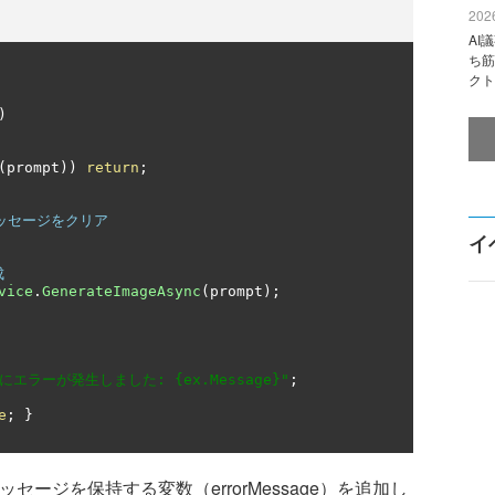
2026
AI
ち筋
クト
)
(
prompt
))
return
;
メッセージをクリア
イ
成
vice
.
GenerateImageAsync
(
prompt
);
エラーが発生しました: {ex.Message}"
;
e
;
}
エラーメッセージを保持する変数（errorMessage）を追加し