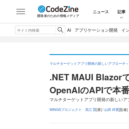
ニュース
記事
開発者のための情報メディア
AI
アプリケーション開発
イ
マルチターゲットアプリ開発の新しいアプローチ～.N
.NET MAUI Bl
OpenAIのAPIで
マルチターゲットアプリ開発の新しいアプロ
WINGSプロジェクト 高江 賢
[著] /
山田 祥寛
[監修]