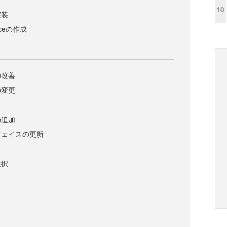
10
実装
viceの作成
の改善
の変更
の追加
フェイスの更新
新
選択