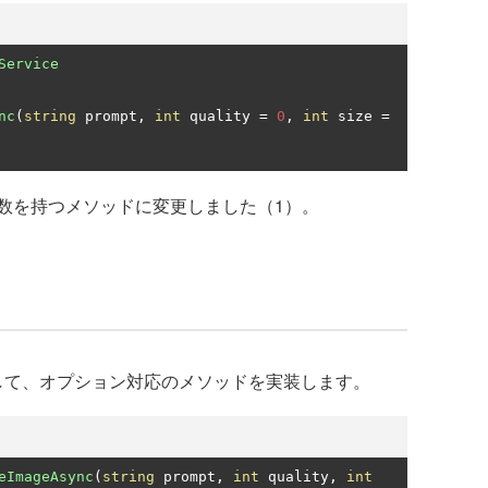
Service
nc
(
string
 prompt
,
int
 quality 
=
0
,
int
 size 
=
数を持つメソッドに変更しました（1）。
スを更新して、オプション対応のメソッドを実装します。
eImageAsync
(
string
 prompt
,
int
 quality
,
int