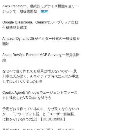
AWS Transform、継続的モダナイズ機能を全リー
ジョンで一般提供開始
NEW
Google Classroom、Geminiでルーブリック自動
生成機能を追加
Amazon DynamoDBがベクター検索の一般提供を
開始
Azure DevOps Remote MCP Serverを一般提供開
始
なぜAIで速く作れても成果は増えないのか──及
川卓也氏が説く、AIネイティブ時代に人間が手放
してはいけない2つの仕事
Copilot Agents Windowでエージェントファース
トに進化したVS Codeを試そう
予定どおり作っているのに、なぜ良くならないの
か──「アウトプット脳」と「ユーザー価値脳」
に橋をかける3つの設計【CEDEC2026】
最近のAIは、なぜこんなに「賢く」感じるの？