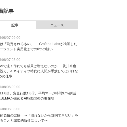
着記事
記事
ニュース
/08/07 09:00
は「測定されるもの」──Grafana Labsが検証した
エージェント実用化までの6つの疑い
/08/07 08:00
AIで速く作れても成果は増えないのか──及川卓也
説く、AIネイティブ時代に人間が手放してはいけな
つの仕事
/08/06 09:00
数1.6倍、変更行数1.8倍、平均マージ時間37%削減
ABEMAが進めるAI駆動開発の現在地
/08/06 08:00
的負債の誤解 〜「測れないから説明できない」を
ることと認知的負債について〜