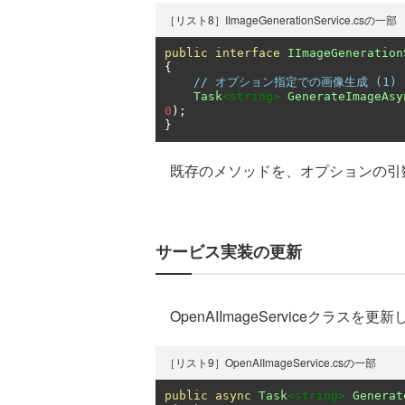
［リスト8］IImageGenerationService.csの一部
public
interface
IImageGeneration
{
// オプション指定での画像生成 (1)
Task
<string>
GenerateImageAsy
0
);
}
既存のメソッドを、オプションの引
サービス実装の更新
OpenAIImageServiceクラ
［リスト9］OpenAIImageService.csの一部
public
async
Task
<string>
Generat