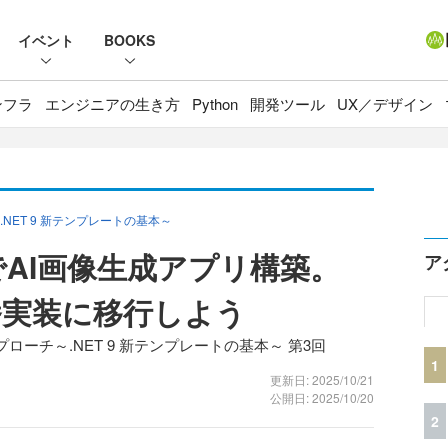
イベント
BOOKS
ンフラ
エンジニアの生き方
Python
開発ツール
UX／デザイン
ET 9 新テンプレートの基本～
azorでAI画像生成アプリ構築。
ア
本番実装に移行しよう
ーチ～.NET 9 新テンプレートの基本～ 第3回
1
更新日: 2025/10/21
公開日: 2025/10/20
2