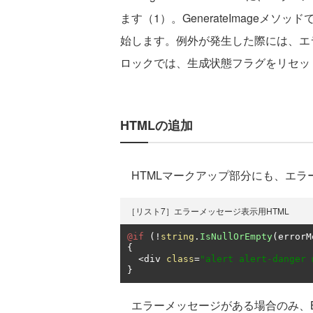
ます（1）。GenerateImageメ
始します。例外が発生した際には、エラー
ロックでは、生成状態フラグをリセッ
HTMLの追加
HTMLマークアップ部分にも、エラ
［リスト7］エラーメッセージ表示用HTML
@if
(!
string
.
IsNullOrEmpty
(
errorM
{
<
div 
class
=
"alert alert-danger 
}
エラーメッセージがある場合のみ、Boot