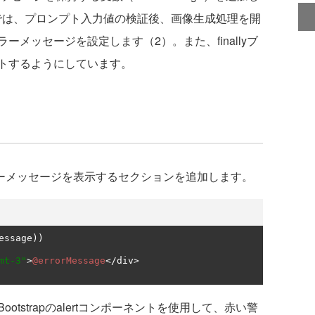
ソッドでは、プロンプト入力値の検証後、画像生成処理を開
メッセージを設定します（2）。また、finallyブ
トするようにしています。
ーメッセージを表示するセクションを追加します。
essage
))
mt-3"
>
@errorMessage
</
div
>
strapのalertコンポーネントを使用して、赤い警