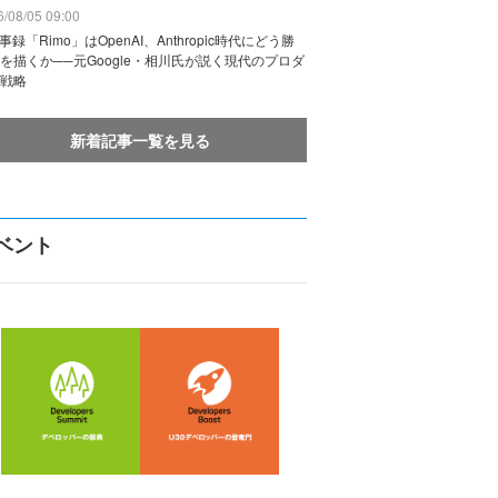
/08/05 09:00
議事録「Rimo」はOpenAI、Anthropic時代にどう勝
を描くか──元Google・相川氏が説く現代のプロダ
戦略
新着記事一覧を見る
ベント