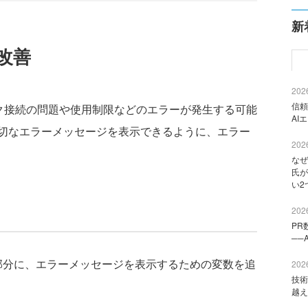
新
改善
2026
信頼
ク接続の問題や使用制限などのエラーが発生する可能
AI
切なエラーメッセージを表示できるように、エラー
2026
なぜ
氏が
い2
2026
PR
──
のC#コード部分に、エラーメッセージを表示するための変数を追
2026
技術
越え