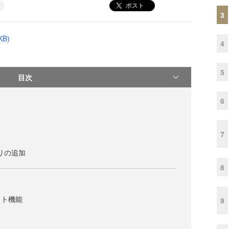
ポスト
3
B)
4
5
目次
6
7
ラリの追加
8
ット機能
9