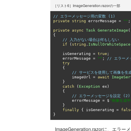
［リスト6］ImageGeneration.razorの一部
// エラーメッセージ用の変数 (1)
private
string
 errorMessage 
=
""
;
private
async
Task
GenerateImage
(
{
// 入力がない場合は何もしない
if
(
string
.
IsNullOrWhiteSpace
    isGenerating 
=
true
;
    errorMessage 
=
""
;
// エラー
try
{
// サービスを使用して画像を生
        imageUrl 
=
await
ImageSer
}
catch
(
Exception
 ex
)
{
// エラーメッセージを設定 (2)
        errorMessage 
=
 $
"画像生成中に
}
finally
{
 isGenerating 
=
fals
}
ImageGeneration.razorに、