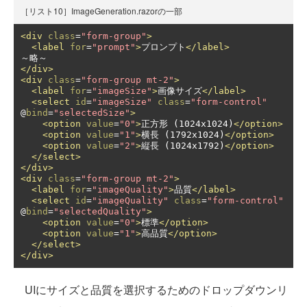
［リスト10］ImageGeneration.razorの一部
<div
class
=
"form-group"
>
<label
for
=
"prompt"
>
プロンプト
</label>
</div>
<div
class
=
"form-group mt-2"
>
<label
for
=
"imageSize"
>
画像サイズ
</label>
<select
id
=
"imageSize"
class
=
"form-control"
@
bind
=
"selectedSize"
>
<option
value
=
"0"
>
正方形 (1024x1024)
</option>
<option
value
=
"1"
>
横長 (1792x1024)
</option>
<option
value
=
"2"
>
縦長 (1024x1792)
</option>
</select>
</div>
<div
class
=
"form-group mt-2"
>
<label
for
=
"imageQuality"
>
品質
</label>
<select
id
=
"imageQuality"
class
=
"form-control"
@
bind
=
"selectedQuality"
>
<option
value
=
"0"
>
標準
</option>
<option
value
=
"1"
>
高品質
</option>
</select>
</div>
UIにサイズと品質を選択するためのドロップダウンリ