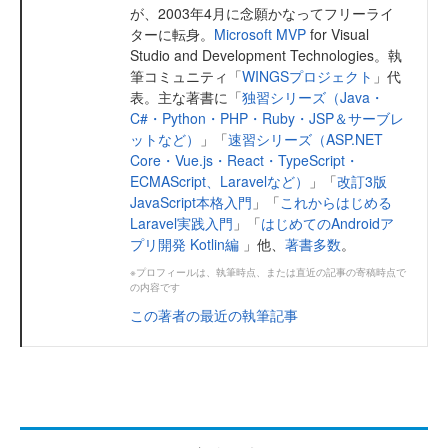
が、2003年4月に念願かなってフリーライ
ターに転身。
Microsoft MVP
for Visual
Studio and Development Technologies。執
筆コミュニティ「
WINGSプロジェクト
」代
表。主な著書に「
独習シリーズ（Java・
C#・Python・PHP・Ruby・JSP＆サーブレ
ットなど）
」「
速習シリーズ（ASP.NET
Core・Vue.js・React・TypeScript・
ECMAScript、Laravelなど）
」「
改訂3版
JavaScript本格入門
」「
これからはじめる
Laravel実践入門
」「
はじめてのAndroidア
プリ開発 Kotlin編
」他、
著書多数
。
※プロフィールは、執筆時点、または直近の記事の寄稿時点で
の内容です
この著者の最近の執筆記事