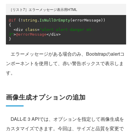
［リスト7］エラーメッセージ表示用HTML
@if
(!
string
.
IsNullOrEmpty
(
errorMessage
))
{
<
div 
class
=
"alert alert-danger mt-
3"
>
@errorMessage
</
div
>
}
エラーメッセージがある場合のみ、Bootstrapのalertコ
ンポーネントを使用して、赤い警告ボックスで表示しま
す。
画像生成オプションの追加
DALL-E 3 APIでは、オプションを指定して画像生成を
カスタマイズできます。今回は、サイズと品質を変更で