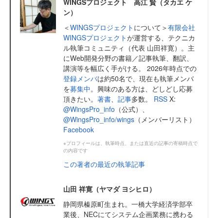
WINGSプロジェクト 高江 賢（タカエ ケ
ン）
＜
WINGSプロジェクト
について＞
有限会社
WINGSプロジェクト
が運営する、テクニカ
ル執筆コミュニティ（代表 山田祥寛）。主
にWeb開発分野の書籍／記事執筆、翻訳、
講演等を幅広く手がける。 2026年時点での
登録メンバ
は約50名で、現在も執筆メンバ
を
募集中
。興味のある方は、どしどし応募
頂きたい。
著書
、
記事
多数。
RSS
X:
@WingsPro_info
（公式）、
@WingsPro_info/wings
（メンバーリスト）
Facebook
※プロフィールは、執筆時点、または直近の記事の寄稿時点で
の内容です
この著者の最近の執筆記事
山田 祥寛（ヤマダ ヨシヒロ）
静岡県榛原町生まれ。一橋大学経済学部卒
業後、NECにてシステム企画業務に携わる