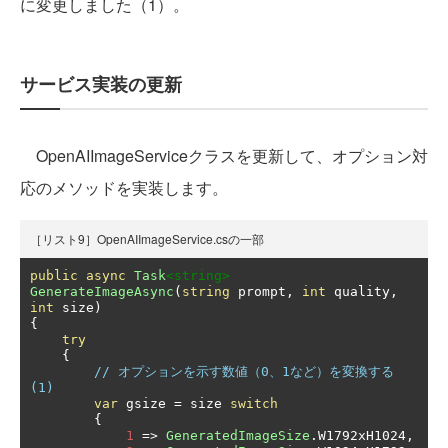
に変更しました（1）。
サービス実装の更新
OpenAIImageServiceクラスを更新して、オプション対
応のメソッドを実装します。
［リスト9］OpenAIImageService.csの一部
public
async
Task
<string>
GenerateImageAsync
(
string
 prompt
,
int
 quality
,
int
 size
)
{
try
{
// オプションを示す数値（0、1など）を変換する 
(1)
var
 gsize 
=
 size 
switch
{
1
=>
GeneratedImageSize
.
W1792xH1024
,