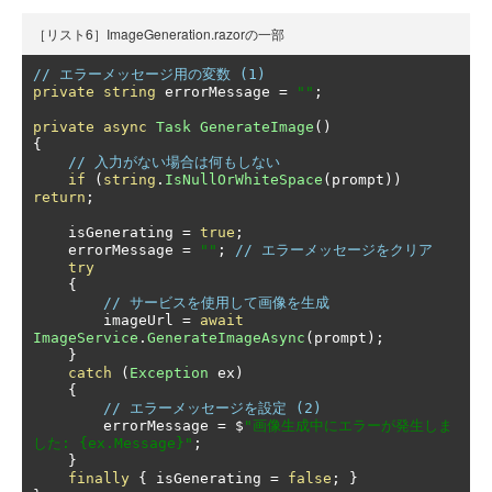
［リスト6］ImageGeneration.razorの一部
// エラーメッセージ用の変数 (1)
private
string
 errorMessage 
=
""
;
private
async
Task
GenerateImage
()
{
// 入力がない場合は何もしない
if
(
string
.
IsNullOrWhiteSpace
(
prompt
))
return
;
    isGenerating 
=
true
;
    errorMessage 
=
""
;
// エラーメッセージをクリア
try
{
// サービスを使用して画像を生成
        imageUrl 
=
await
ImageService
.
GenerateImageAsync
(
prompt
);
}
catch
(
Exception
 ex
)
{
// エラーメッセージを設定 (2)
        errorMessage 
=
 $
"画像生成中にエラーが発生しま
した: {ex.Message}"
;
}
finally
{
 isGenerating 
=
false
;
}