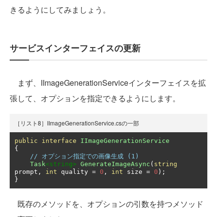
きるようにしてみましょう。
サービスインターフェイスの更新
まず、IImageGenerationServiceインターフェイスを拡
張して、オプションを指定できるようにします。
［リスト8］IImageGenerationService.csの一部
public
interface
IImageGenerationService
{
// オプション指定での画像生成 (1)
Task
<string>
GenerateImageAsync
(
string
prompt
,
int
 quality 
=
0
,
int
 size 
=
0
);
}
既存のメソッドを、オプションの引数を持つメソッド