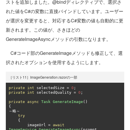
ストを追加しました。@bindディレクティブで、選択さ
れた値をC#の変数に直接バインドしています。ユーザー
が選択を変更すると、対応するC#変数の値も自動的に更
新されます。この値が、さきほどの
GenerateImageAsyncメソッドの引数になります。
C#コード部のGenerateImageメソッドも修正して、選
択されたオプションを使用するようにします。
［リスト11］ImageGeneration.razorの一部
private
int
 selectedSize 
=
0
;
private
int
 selectedQuality 
=
0
;
private
async
Task
GenerateImage
()
{
～略～
try
{
        imageUrl 
=
await
ImageService
.
GenerateImageAsync
(
prompt
,