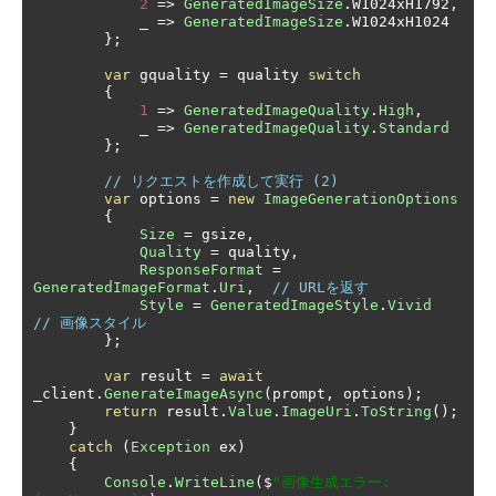
2
=>
GeneratedImageSize
.
W1024xH1792
,
            _ 
=>
GeneratedImageSize
.
W1024xH1024

};
var
 gquality 
=
 quality 
switch
{
1
=>
GeneratedImageQuality
.
High
,
            _ 
=>
GeneratedImageQuality
.
Standard
};
// リクエストを作成して実行 (2)
var
 options 
=
new
ImageGenerationOptions
{
Size
=
 gsize
,
Quality
=
 quality
,
ResponseFormat
=
GeneratedImageFormat
.
Uri
,
// URLを返す
Style
=
GeneratedImageStyle
.
Vivid
// 画像スタイル
};
var
 result 
=
await
_client
.
GenerateImageAsync
(
prompt
,
 options
);
return
 result
.
Value
.
ImageUri
.
ToString
();
}
catch
(
Exception
 ex
)
{
Console
.
WriteLine
(
$
"画像生成エラー: 