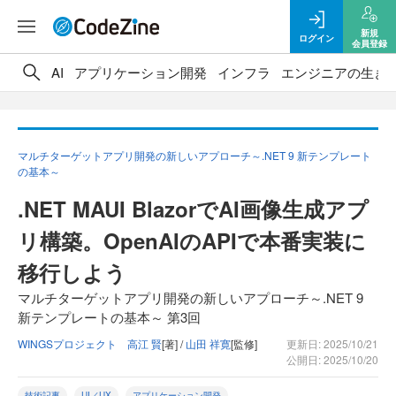
新規
ログイン
会員登録
AI
アプリケーション開発
インフラ
エンジニアの生き
マルチターゲットアプリ開発の新しいアプローチ～.NET 9 新テンプレート
の基本～
.NET MAUI BlazorでAI画像生成アプ
リ構築。OpenAIのAPIで本番実装に
移行しよう
マルチターゲットアプリ開発の新しいアプローチ～.NET 9
新テンプレートの基本～ 第3回
WINGSプロジェクト 高江 賢
[著] /
山田 祥寛
[監修]
更新日: 2025/10/21
公開日: 2025/10/20
技術記事
UI／UX
アプリケーション開発