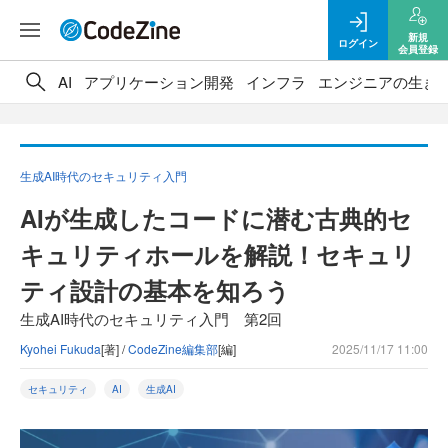
新規
ログイン
会員登録
AI
アプリケーション開発
インフラ
エンジニアの生き
生成AI時代のセキュリティ入門
AIが生成したコードに潜む古典的セ
キュリティホールを解説！セキュリ
ティ設計の基本を知ろう
生成AI時代のセキュリティ入門 第2回
Kyohei Fukuda
[著] /
CodeZine編集部
[編]
2025/11/17 11:00
セキュリティ
AI
生成AI