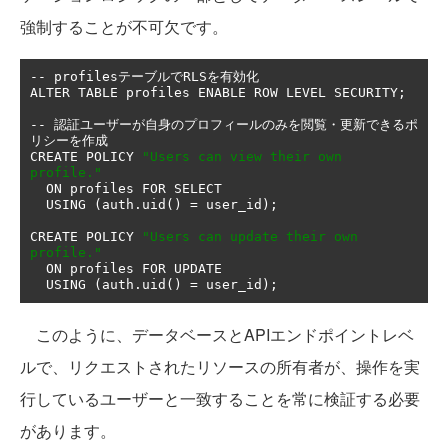
強制することが不可欠です。
--
 profiles
テーブルで
RLS
を有効化
ALTER TABLE profiles ENABLE ROW LEVEL SECURITY
;
--
認証ユーザーが自身のプロフィールのみを閲覧・更新できるポ
リシーを作成
CREATE POLICY 
"Users can view their own 
profile."
  ON profiles FOR SELECT

  USING 
(
auth
.
uid
()
=
 user_id
);
CREATE POLICY 
"Users can update their own 
profile."
  ON profiles FOR UPDATE

  USING 
(
auth
.
uid
()
=
 user_id
);
このように、データベースとAPIエンドポイントレベ
ルで、リクエストされたリソースの所有者が、操作を実
行しているユーザーと一致することを常に検証する必要
があります。