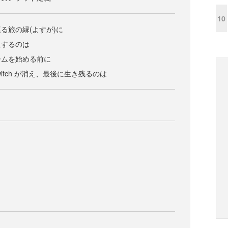
10
る旅の縁(よすが)に
生するのは
ームを始める前に
witch が消え、最後に生き残るのは