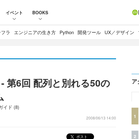
イベント
BOOKS
ンフラ
エンジニアの生き方
Python
開発ツール
UX／デザイン
hon - 第6回 配列と別れる50の
ア
ム
イド (8)
1
2008/06/13 14:00
2
ポスト