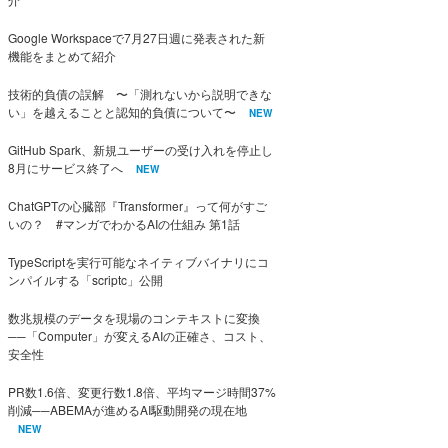
Google Workspaceで7月27日週に発表された新
機能をまとめて紹介
技術的負債の誤解 〜「測れないから説明できな
い」を越えることと認知的負債について〜
NEW
GitHub Spark、新規ユーザーの受け入れを停止し
8月にサービス終了へ
NEW
ChatGPTの心臓部『Transformer』って何がすご
いの？ #マンガでわかるAIの仕組み 第1話
TypeScriptを実行可能なネイティブバイナリにコ
ンパイルする「scriptc」公開
数兆規模のデータを現場のコンテキストに変換
──「Computer」が変えるAIの正確さ、コスト、
安全性
PR数1.6倍、変更行数1.8倍、平均マージ時間37%
削減──ABEMAが進めるAI駆動開発の現在地
NEW