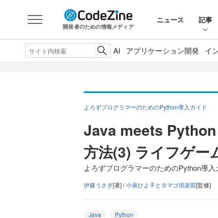
ニュース
記事
開発者のための情報メディア
AI
アプリケーション開発
イ
よろずプログラマーのためのPython導入ガイド
Java meets Pyt
方法(3) ライフゲー
よろずプログラマーのためのPython導入ガ
伊藤うさぎ
[著] /
小泉ひよ子とタマゴ倶楽部
[監修]
Java
Python