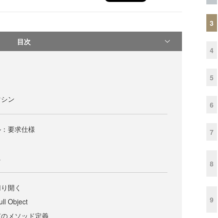
3
目次
4
5
マシン
6
ル：要求仕様
7
に
8
切り開く
9
Object
有のメソッド定義