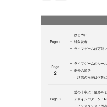
はじめに
Page
1
対象読者
ライフゲームは万能
ライフゲームのルー
Page
例外の隘路
2
諸悪の根源は何処
愛の十字架：隘路を
Page
3
デザインパターン：Null 
インスタンスに固