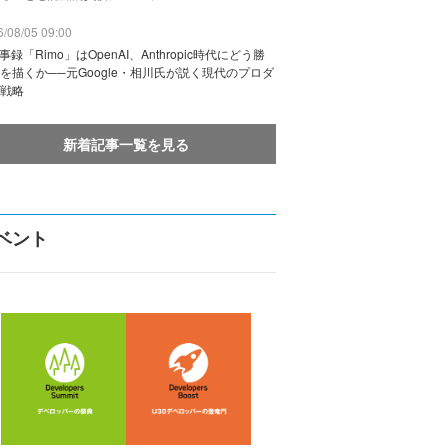
/08/05 09:00
議事録「Rimo」はOpenAI、Anthropic時代にどう勝
を描くか──元Google・相川氏が説く現代のプロダ
戦略
新着記事一覧を見る
ベント