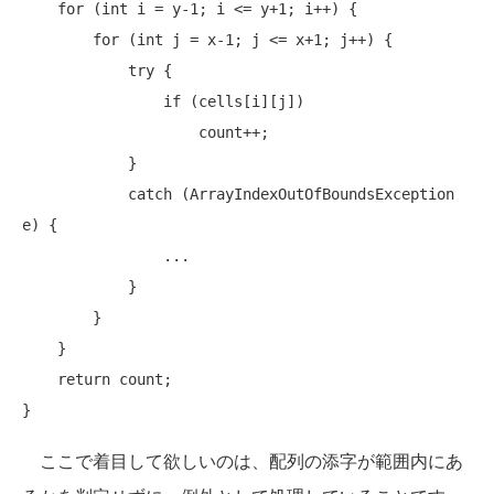
    for (int i = y-1; i <= y+1; i++) {

        for (int j = x-1; j <= x+1; j++) {

            try {

                if (cells[i][j])

                    count++;

            }

            catch (ArrayIndexOutOfBoundsException 
e) {

                ...

            }

        }

    }

    return count;

ここで着目して欲しいのは、配列の添字が範囲内にあ