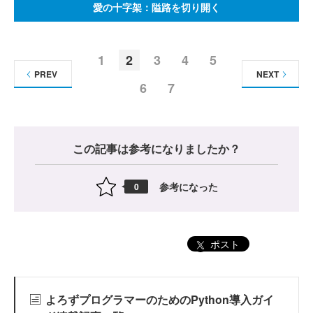
愛の十字架：隘路を切り開く
1
2
3
4
5
PREV
NEXT
6
7
この記事は参考になりましたか？
参考になった
0
ポスト
よろずプログラマーのためのPython導入ガイ