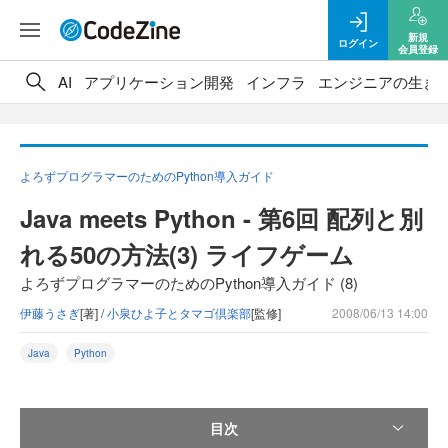
新規
ログイン
会員登録
AI
アプリケーション開発
インフラ
エンジニアの生き
よろずプログラマーのためのPython導入ガイド
Java meets Python - 第6回 配列と別
れる50の方法(3) ライフゲーム
よろずプログラマーのためのPython導入ガイド (8)
伊藤うさぎ
[著] /
小泉ひよ子とタマゴ倶楽部
[監修]
2008/06/13 14:00
Java
Python
目次