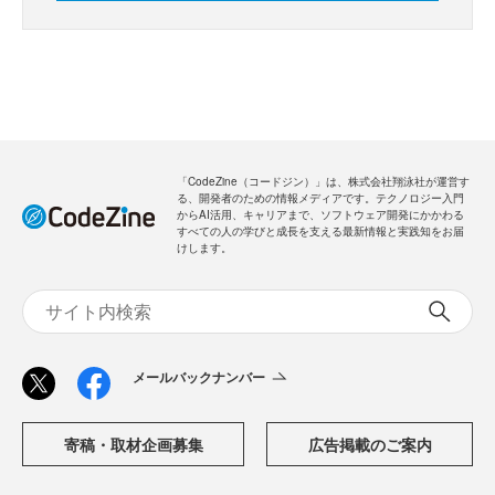
「CodeZine（コードジン）」は、株式会社翔泳社が運営す
る、開発者のための情報メディアです。テクノロジー入門
からAI活用、キャリアまで、ソフトウェア開発にかかわる
すべての人の学びと成長を支える最新情報と実践知をお届
けします。
メールバックナンバー
寄稿・取材企画募集
広告掲載のご案内