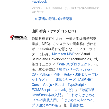
Facebook
※プロフィールは、執筆時点、または直近の記事の寄稿時点で
の内容です
この著者の最近の執筆記事
山田 祥寛（ヤマダ ヨシヒロ）
静岡県榛原町生まれ。一橋大学経済学部卒
業後、NECにてシステム企画業務に携わる
が、2003年4月に念願かなってフリーライ
ターに転身。
Microsoft MVP
for Visual
Studio and Development Technologies。執
筆コミュニティ「
WINGSプロジェクト
」代
表。主な著書に「
独習シリーズ（Java・
C#・Python・PHP・Ruby・JSP＆サーブレ
ットなど）
」「
速習シリーズ（ASP.NET
Core・Vue.js・React・TypeScript・
ECMAScript、Laravelなど）
」「
改訂3版
JavaScript本格入門
」「
これからはじめる
Laravel実践入門
」「
はじめてのAndroidア
プリ開発 Kotlin編
」他、
著書多数
。