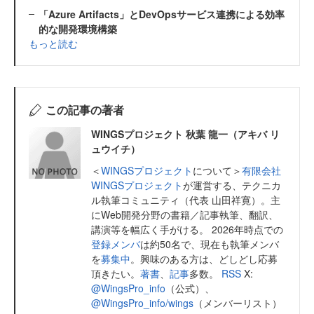
「Azure Artifacts」とDevOpsサービス連携による効率
的な開発環境構築
もっと読む
この記事の著者
WINGSプロジェクト 秋葉 龍一（アキバ リ
ュウイチ）
＜
WINGSプロジェクト
について＞
有限会社
WINGSプロジェクト
が運営する、テクニカ
ル執筆コミュニティ（代表 山田祥寛）。主
にWeb開発分野の書籍／記事執筆、翻訳、
講演等を幅広く手がける。 2026年時点での
登録メンバ
は約50名で、現在も執筆メンバ
を
募集中
。興味のある方は、どしどし応募
頂きたい。
著書
、
記事
多数。
RSS
X:
@WingsPro_info
（公式）、
@WingsPro_info/wings
（メンバーリスト）