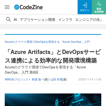
新規
ログイン
会員登録
AI
アプリケーション開発
インフラ
エンジニアの生き
Azureのクラウド環境でDevOpsを実現する「Azure DevOps」入門
「Azure Artifacts」とDevOpsサービ
ス連携による効率的な開発環境構築
Azureのクラウド環境でDevOpsを実現する「Azure
DevOps」入門 第6回
WINGSプロジェクト 秋葉 龍一
[著] /
山田 祥寛
[著]
2025/11/14 11:00