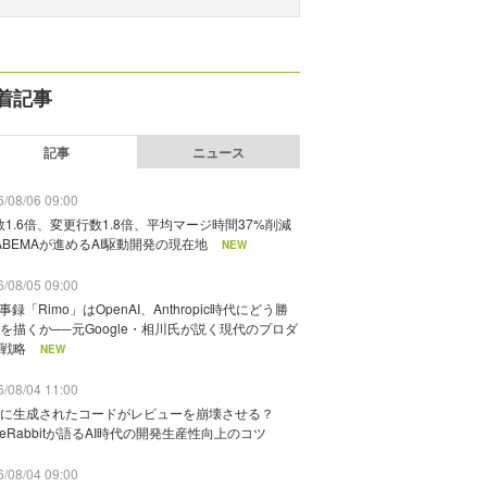
着記事
記事
ニュース
/08/06 09:00
数1.6倍、変更行数1.8倍、平均マージ時間37%削減
ABEMAが進めるAI駆動開発の現在地
NEW
/08/05 09:00
議事録「Rimo」はOpenAI、Anthropic時代にどう勝
を描くか──元Google・相川氏が説く現代のプロダ
戦略
NEW
/08/04 11:00
に生成されたコードがレビューを崩壊させる？
deRabbitが語るAI時代の開発生産性向上のコツ
/08/04 09:00