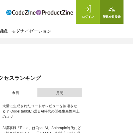
ログイン
新規
会員登録
組織
モダナイゼーション
クセスランキング
今日
月間
大量に生成されたコードがレビューを崩壊させ
る？ CodeRabbitが語るAI時代の開発生産性向上
のコツ
AI議事録「Rimo」はOpenAI、Anthropic時代にど
う勝ち筋を描くか──元Google・相川氏が説く現