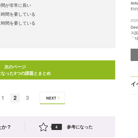
Ai
行時間が非常に長い
行の
証に時間を要している
2026
義に時間を要している
De
ス設
「1
次のページ
になった3つの課題とまとめ
イ
1
2
3
NEXT
たか？
参考になった
4