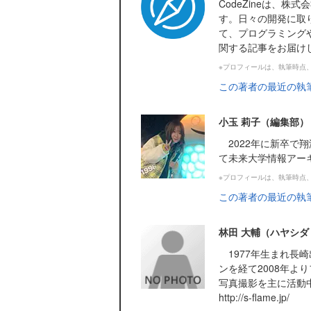
CodeZineは、
す。日々の開発に取
て、プログラミング
関する記事をお届け
※プロフィールは、執筆時点
この著者の最近の執
小玉 莉子（編集部）
2022年に新卒で翔
て未来大学情報アー
※プロフィールは、執筆時点
この著者の最近の執
林田 大輔（ハヤシダ
1977年生まれ長崎
ンを経て2008年
写真撮影を主に活動
http://s-flame.jp/