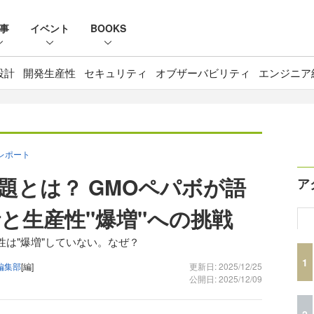
事
イベント
BOOKS
設計
開発生産性
セキュリティ
オブザーバビリティ
エンジニア
ョンレポート
題とは？ GMOペパボが語
ア
と生産性"爆増"への挑戦
産性は"爆増"していない。なぜ？
1
e編集部
[編]
更新日: 2025/12/25
公開日: 2025/12/09
2