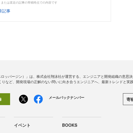
、または直近の記事の寄稿時点での内容です
筆記事
ine（デベロッパージン）」は、株式会社翔泳社が運営する、エンジニアと開発組織の意
くりなど、開発現場の正解のない問いに向き合うエンジニアへ、最新トレンドと実
メールバックナンバー
寄
録
イベント
BOOKS