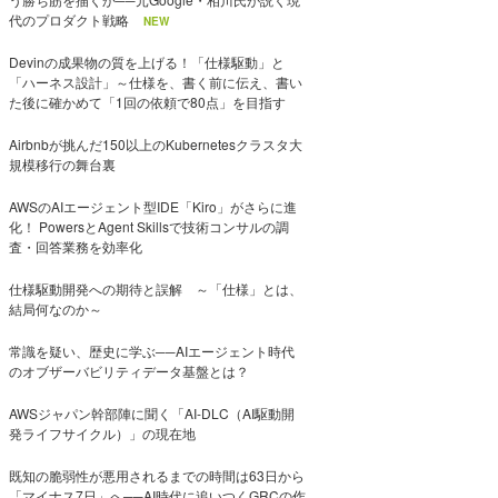
代のプロダクト戦略
NEW
Devinの成果物の質を上げる！「仕様駆動」と
「ハーネス設計」～仕様を、書く前に伝え、書い
た後に確かめて「1回の依頼で80点」を目指す
Airbnbが挑んだ150以上のKubernetesクラスタ大
規模移行の舞台裏
AWSのAIエージェント型IDE「Kiro」がさらに進
化！ PowersとAgent Skillsで技術コンサルの調
査・回答業務を効率化
仕様駆動開発への期待と誤解 ～「仕様」とは、
結局何なのか～
常識を疑い、歴史に学ぶ──AIエージェント時代
のオブザーバビリティデータ基盤とは？
AWSジャパン幹部陣に聞く「AI-DLC（AI駆動開
発ライフサイクル）」の現在地
既知の脆弱性が悪用されるまでの時間は63日から
「マイナス7日」へ──AI時代に追いつくGRCの作