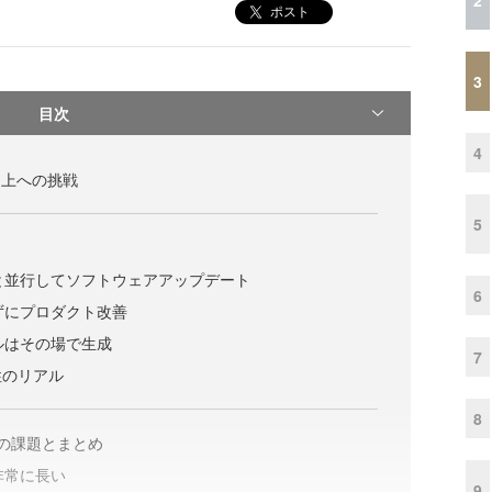
ポスト
3
目次
4
向上への挑戦
5
務と並行してソフトウェアアップデート
6
見ずにプロダクト改善
ールはその場で生成
7
性のリアル
8
の課題とまとめ
が非常に長い
9