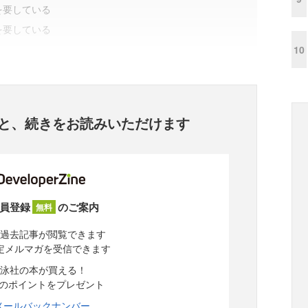
を要している
を要している
10
と、
続きをお読みいただけます
員登録
のご案内
無料
過去記事が閲覧できます
定メルマガを受信できます
泳社の本が買える！
分のポイントをプレゼント
メールバックナンバー