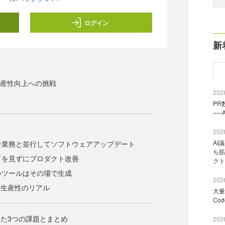
ログイン
新
生産性向上への挑戦
2026
PR
──
2026
AI
イン業務と並行してソフトウェアアップデート
ち筋
ードを見ずにプロダクト改善
クト
しいツールはその場で生成
2026
発生産性のリアル
大量
Co
た3つの課題とまとめ
2026