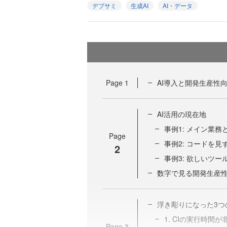
デブサミ
生成AI
AI・データ
Page
1
AI導入と開発生産性
AI活用の現在地
事例1: メイン業
Page
事例2: コードを
2
事例3: 欲しいツ
数字で見る開発生産
浮き彫りになった3つ
1. CIの実行時間
Page
3