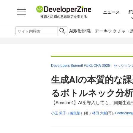
ニュース
記
技術と組織の意思決定を支える
AI駆動開発
アーキテクチャ・
Developers Summit FUKUOKA 2025 セッシ
生成AIの本質的な課
るボトルネック分析
【Session4】AIを導入しても、開発生
小玉 莉子（編集部）
[著] /
林田 大輔
[写] /
CodeZin