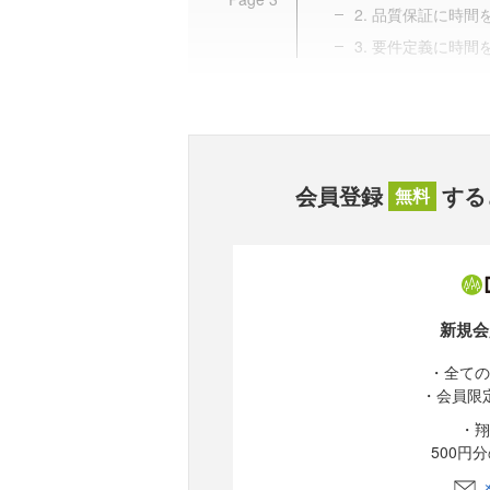
2. 品質保証に時間
3. 要件定義に時間
会員登録
する
無料
新規会
・全ての
・会員限
・翔
500円