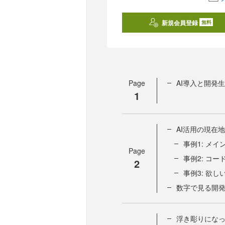
新規会員登録
無料
Page
AI導入と開発
1
AI活用の現在地
事例1: メ
Page
事例2: コ
2
事例3: 欲
数字で見る開
浮き彫りになっ