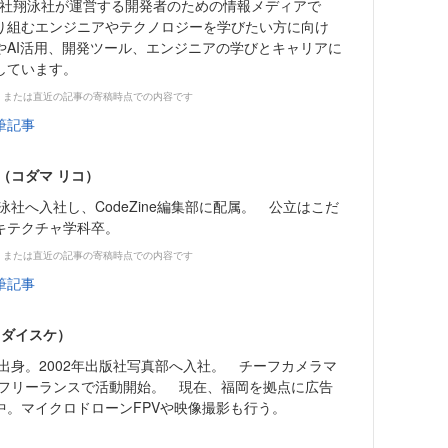
株式会社翔泳社が運営する開発者のための情報メディアで
り組むエンジニアやテクノロジーを学びたい方に向け
やAI活用、開発ツール、エンジニアの学びとキャリアに
しています。
、または直近の記事の寄稿時点での内容です
筆記事
（コダマ リコ）
泳社へ入社し、CodeZine編集部に配属。 公立はこだ
キテクチャ学科卒。
、または直近の記事の寄稿時点での内容です
筆記事
 ダイスケ）
出身。2002年出版社写真部へ入社。 チーフカメラマ
よりフリーランスで活動開始。 現在、福岡を拠点に広告
中。マイクロドローンFPVや映像撮影も行う。