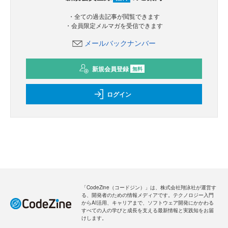
・全ての過去記事が閲覧できます
・会員限定メルマガを受信できます
メールバックナンバー
新規会員登録
無料
ログイン
「CodeZine（コードジン）」は、株式会社翔泳社が運営す
る、開発者のための情報メディアです。テクノロジー入門
からAI活用、キャリアまで、ソフトウェア開発にかかわる
すべての人の学びと成長を支える最新情報と実践知をお届
けします。