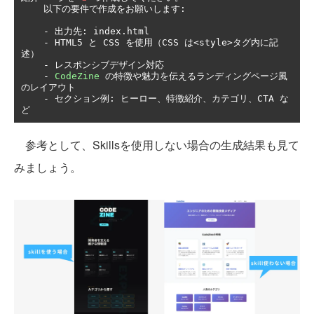
以下の要件で作成をお願いします:
-
出力先:
 index
.
html

-
 HTML5 
と
 CSS 
を使用（
CSS 
は<
style
>タグ内に記
述）
-
レスポンシブデザイン対応
-
CodeZine
の特徴や魅力を伝えるランディングページ風
のレイアウト
-
セクション例:
ヒーロー、特徴紹介、カテゴリ、
CTA 
な
ど
参考として、Skillsを使用しない場合の生成結果も見て
みましょう。