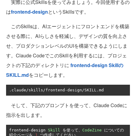
実際に公式Skillsを使ってみましょう。今回使用するの
は
frontend-design
というSkillsです。
このSkillsは、AIエージェントにフロントエンドを構築
させる際に、AIらしさを軽減し、デザインの質を向上さ
せ、プロダクションレベルのUIを構築できるようにしま
す。Claude CodeでこのSkillを利用するには、プロジェ
クトの下記のディレクトリに
frontend-design Skillの
SKILL.md
をコピーします。
.
claude
/
skills
/
frontend
-
design
/
SKILL
.
md
そして、下記のプロンプトを使って、Claude Codeに
指示を出します。
frontend
-
design 
Skill
を使って、
CodeZine
についての
紹介ページを
1
つ作成してください。