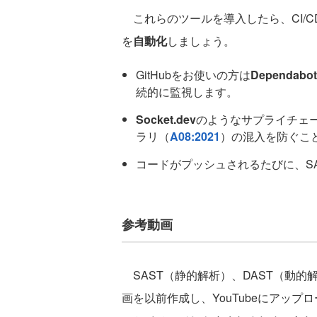
これらのツールを導入したら、CI/
を
自動化
しましょう。
GitHubをお使いの方は
Dependabot
続的に監視します。
Socket.dev
のようなサプライチェ
ラリ（
A08:2021
）の混入を防ぐこ
コードがプッシュされるたびに、SA
参考動画
SAST（静的解析）、DAST（動
画を以前作成し、YouTubeにアッ