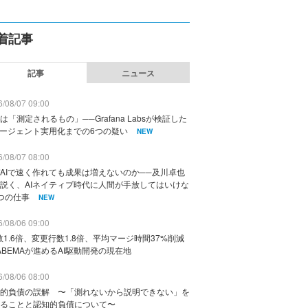
着記事
記事
ニュース
/08/07 09:00
は「測定されるもの」──Grafana Labsが検証した
エージェント実用化までの6つの疑い
NEW
/08/07 08:00
AIで速く作れても成果は増えないのか──及川卓也
説く、AIネイティブ時代に人間が手放してはいけな
つの仕事
NEW
/08/06 09:00
数1.6倍、変更行数1.8倍、平均マージ時間37%削減
ABEMAが進めるAI駆動開発の現在地
/08/06 08:00
的負債の誤解 〜「測れないから説明できない」を
ることと認知的負債について〜