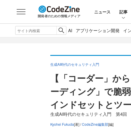
ニュース
記事
開発者のための情報メディア
AI
アプリケーション開発
イ
生成AI時代のセキュリティ入門
【「コーダー」から
ーディング」で脆弱
インドセットとツ
生成AI時代のセキュリティ入門 第4回
Kyohei Fukuda
[著] /
CodeZine編集部
[編]