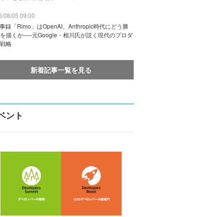
/08/05 09:00
議事録「Rimo」はOpenAI、Anthropic時代にどう勝
を描くか──元Google・相川氏が説く現代のプロダ
戦略
新着記事一覧を見る
ベント