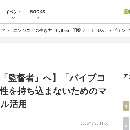
イベント
BOOKS
ンフラ
エンジニアの生き方
Python
開発ツール
UX／デザイン
「監督者」へ】「バイブコ
ア
性を持ち込まないためのマ
ール活用
1
2025/12/29 11:00
2