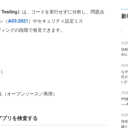
y Testing）
は、コードを実行せずに分析し、問題点
新
ン（
A03:2021
）やセキュリティ設定ミス
ディングの段階で発見できます。
2026
信頼
AI
2026
用）
なぜ
氏が
い2
2026
／CodeQL（オープンソース／商用）
PR
──
2026
アプリを検査する
技術
越え