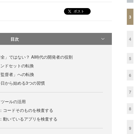
ポスト
3
目次
4
全」ではない？ AI時代の開発者の役割
5
インドセットの転換
「監督者」への転換
6
日から始める3つの習慣
7
ィツールの活用
8
）：コードそのものを検査する
）：動いているアプリを検査する
9