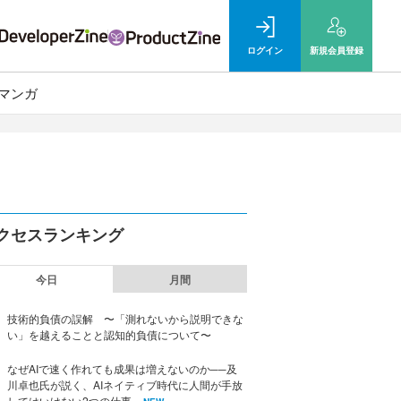
ログイン
新規
会員登録
マンガ
クセスランキング
今日
月間
技術的負債の誤解 〜「測れないから説明できな
い」を越えることと認知的負債について〜
なぜAIで速く作れても成果は増えないのか──及
川卓也氏が説く、AIネイティブ時代に人間が手放
してはいけない2つの仕事