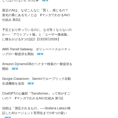
NEW
最近のAIは、なぜこんなに「賢く」感じるの？
進化の裏にあるモノとは #マンガでわかるAIの
仕組み 第2話
予定どおり作っているのに、なぜ良くならないの
か──「アウトプット脳」と「ユーザー価値脳」
に橋をかける3つの設計【CEDEC2026】
AWS Transit Gateway、ポリシーベースルーティ
ングの一般提供を開始
NEW
Amazon DynamoDBがベクター検索の一般提供を
開始
NEW
Google Classroom、Geminiでルーブリック自動
生成機能を追加
NEW
ChatGPTの心臓部『Transformer』って何がすご
いの？ #マンガでわかるAIの仕組み 第1話
信頼は「測定されるもの」──Grafana Labsが検
証したAIエージェント実用化までの6つの疑い
NEW