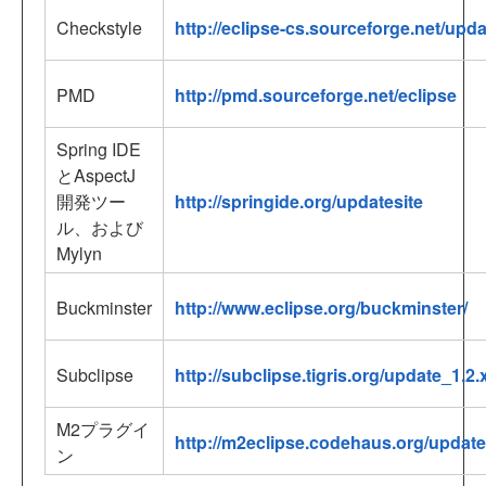
Checkstyle
http://eclipse-cs.sourceforge.net/upda
PMD
http://pmd.sourceforge.net/eclipse
Spring IDE
とAspectJ
開発ツー
http://springide.org/updatesite
ル、および
Mylyn
Buckminster
http://www.eclipse.org/buckminster/
Subclipse
http://subclipse.tigris.org/update_1.2.
M2プラグイ
http://m2eclipse.codehaus.org/update
ン