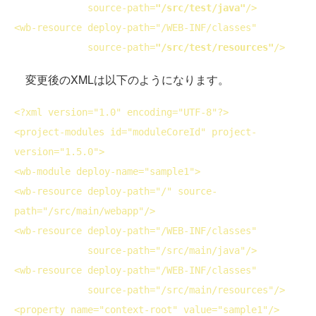
source-path
=
"/src/test/java"
/>
<
wb-resource
deploy-path
="/WEB-INF/classes" 
source-path
=
"/src/test/resources"
/>
変更後のXMLは以下のようになります。
<?
xml
version
="1.0" 
encoding
="UTF-8"?>
<
project-modules
id
="moduleCoreId" 
project-
version
="1.5.0">
<
wb-module
deploy-name
="sample1">
<
wb-resource
deploy-path
="/" 
source-
path
="/src/main/webapp"/>
<
wb-resource
deploy-path
="/WEB-INF/classes" 
source-path
="/src/main/java"/>
<
wb-resource
deploy-path
="/WEB-INF/classes" 
source-path
="/src/main/resources"/>
<
property
name
="context-root" 
value
="sample1"/>