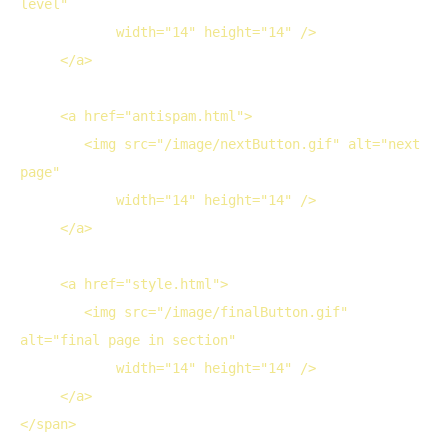
level"

width
="14" 
height
="14" />
</
a
>
<
a
href
="antispam.html">
<
img
src
="/image/nextButton.gif" 
alt
="next 
page"

width
="14" 
height
="14" />
</
a
>
<
a
href
="style.html">
<
img
src
="/image/finalButton.gif" 
alt
="final page in section"

width
="14" 
height
="14" />
</
a
>
</
span
>