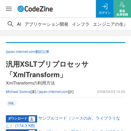
新規
ログイン
会員登録
AI
アプリケーション開発
インフラ
エンジニアの生き
japan.internet.com翻訳記事
汎用XSLTプリプロセッサ
「XmlTransform」
XmlTransformの利用方法
Michael Sorens
[著] /
japan.internet.com
[訳]
2008/04/03 14:00
XML
サンプルコード（ソースのみ、ライブラリな
ダウンロード
し） (174.3 KB)