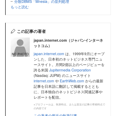
分散DBMS「Mnesia」の並列処理
もっと読む
この記事の著者
japan.internet.com（ジャパンインターネ
ットコム）
japan.internet.com
は、1999年9月にオープ
ンした、日本初のネットビジネス専門ニュ
ースサイト。月間2億以上のページビューを
誇る米国
Jupitermedia Corporation
(Nasdaq: JUPM) のニュースサイト
internet.com
や
EarthWeb.com
からの最新
記事を日本語に翻訳して掲載するととも
に、日本独自のネットビジネス関連記事や
レポートを配信。
※プロフィールは、執筆時点、または直近の記事の寄稿時点で
の内容です
この著者の最近の執筆記事