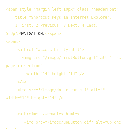
<
span
style
="margin-left:10px" 
class
="headerFont"

title
="Shortcut keys in Internet Explorer:

    1=First, 2=Previous, 3=Next, 4=Last, 
5=Up">
NAVIGATION:
</
span
>
<
span
>
<
a
href
="accessibility.html">
<
img
src
="/image/firstButton.gif" 
alt
="first 
page in section"

width
="14" 
height
="14" />
</
a
>
<
img
src
="/image/dot_clear.gif" 
alt
="" 
width
="14" 
height
="14" />
<
a
href
="../webRules.html">
<
img
src
="/image/upButton.gif" 
alt
="up one 