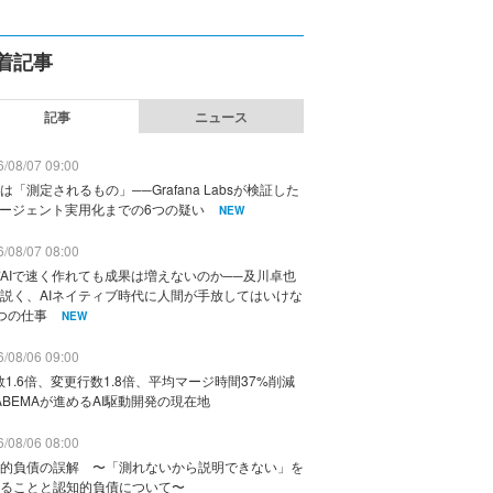
着記事
記事
ニュース
/08/07 09:00
は「測定されるもの」──Grafana Labsが検証した
エージェント実用化までの6つの疑い
NEW
/08/07 08:00
AIで速く作れても成果は増えないのか──及川卓也
説く、AIネイティブ時代に人間が手放してはいけな
つの仕事
NEW
/08/06 09:00
数1.6倍、変更行数1.8倍、平均マージ時間37%削減
ABEMAが進めるAI駆動開発の現在地
/08/06 08:00
的負債の誤解 〜「測れないから説明できない」を
ることと認知的負債について〜