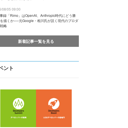
/08/05 09:00
議事録「Rimo」はOpenAI、Anthropic時代にどう勝
を描くか──元Google・相川氏が説く現代のプロダ
戦略
新着記事一覧を見る
ベント