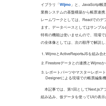
イブラリ「
Wijmo
」と、JavaScri
業務システムの基盤構築から帳票連携
レームワークとしては、Reactでのデ
ます。データベースとしてはサンプルにFireb
特有の機能は使いませんので、現場で
の全体像としては、次の順序で解説し
WijmoとActiveReportsJ
Firestoreデータとの連携とWijmo
レポートパーツやマスターレポートを活用
Designerによる現場での帳票編集
本記事では、第1回としてNext.jsアプリケー
組み込み、仮データを使ってUIの表