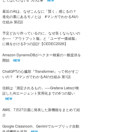
NEW
最近のAIは、なぜこんなに「賢く」感じるの？
進化の裏にあるモノとは #マンガでわかるAIの
仕組み 第2話
予定どおり作っているのに、なぜ良くならないの
か──「アウトプット脳」と「ユーザー価値脳」
に橋をかける3つの設計【CEDEC2026】
Amazon DynamoDBがベクター検索の一般提供を
開始
NEW
ChatGPTの心臓部『Transformer』って何がすご
いの？ #マンガでわかるAIの仕組み 第1話
信頼は「測定されるもの」──Grafana Labsが検
証したAIエージェント実用化までの6つの疑い
NEW
AWS、7月27日週に発表した新機能をまとめて紹
介
Google Classroom、Geminiでルーブリック自動
生成機能を追加
NEW