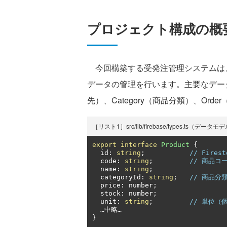
プロジェクト構成の概
今回構築する受発注管理システムは
データの管理を行います。主要なデータモデ
先）、Category（商品分類）、Or
［リスト1］src/lib/firebase/types.ts（データ
export
interface
Product
{
  id
:
string
;
// Fire
  code
:
string
;
// 商品コ
  name
:
string
;
  categoryId
:
string
;
// 商品分
  price
:
 number
;
  stock
:
 number
;
  unit
:
string
;
// 単位（
…中略…
}