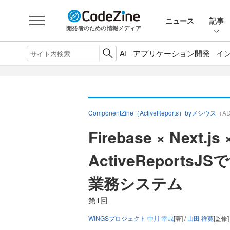
ニュース
記事
開発者のための情報メディア
AI
アプリケーション開発
イ
ComponentZine（ActiveReports）byメシウス
（A
Firebase × Next.js 
ActiveReport
業務システム
第1回
WINGSプロジェクト 中川 幸哉
[著] /
山田 祥寛
[監修]