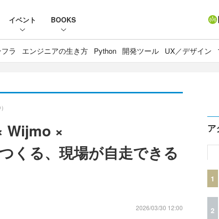
イベント
BOOKS
ンフラ
エンジニアの生き方
Python
開発ツール
UX／デザイン
D）
× Wijmo ×
ア
sJSでつくる、現場が自走できる
1
2026/03/30 12:00
2