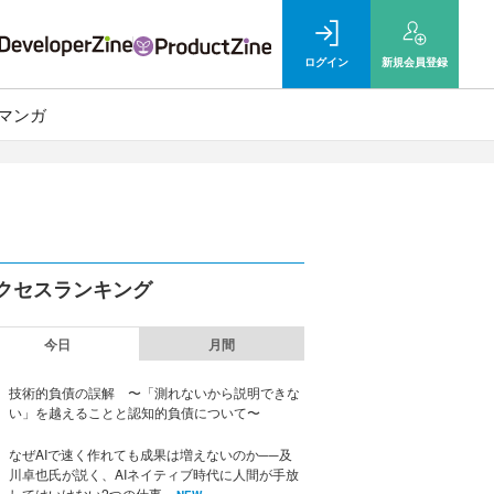
ログイン
新規
会員登録
マンガ
クセスランキング
今日
月間
技術的負債の誤解 〜「測れないから説明できな
い」を越えることと認知的負債について〜
なぜAIで速く作れても成果は増えないのか──及
川卓也氏が説く、AIネイティブ時代に人間が手放
してはいけない2つの仕事