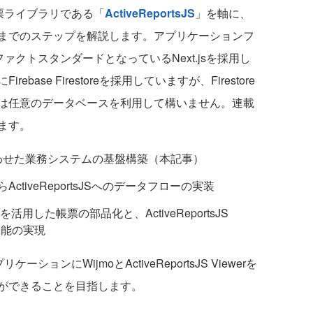
pt帳票ライブラリである「
ActiveReportsJS
」を軸に、
までのステップを解説します。アプリケーションフ
ファクトスタンダードとなっているNext.jsを採用し
ase Firestoreを採用していますが、Firestore
は任意のデータベースを利用して構いません。連載
ます。
Sを組み合わせた業務システムの基盤構築（本記事）
からActiveReportsJSへのデータフローの実装
した帳票の部品化と、ActiveReportsJS
機能の実現
ションにWijmoとActiveReportsJS Viewerを
示ができることを目指します。