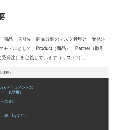
要
、商品・取引先・商品分類のマスタ管理と、受発注
ルとして、Product（商品）、Partner（取引
der（受発注）を定義しています（リスト1）。
モデル抜粋）
storeドキュメントID
ード（表示用）
類への参照
個、箱、kgなど）