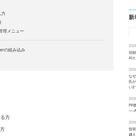
入力
新
類
スタ管理メニュー
2026
Viewerの組み込み
信頼
AI
2026
なぜ
氏が
い2
2026
PR
──
いる方
2026
方
技術
越え