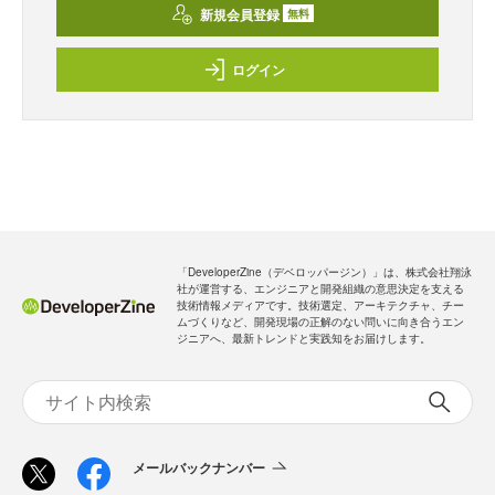
新規会員登録
無料
ログイン
「DeveloperZine（デベロッパージン）」は、株式会社翔泳
社が運営する、エンジニアと開発組織の意思決定を支える
技術情報メディアです。技術選定、アーキテクチャ、チー
ムづくりなど、開発現場の正解のない問いに向き合うエン
ジニアへ、最新トレンドと実践知をお届けします。
メールバックナンバー