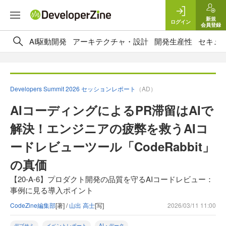
新規
ログイン
会員登録
AI駆動開発
アーキテクチャ・設計
開発生産性
セキュ
Developers Summit 2026 セッションレポート
（AD）
AIコーディングによるPR滞留はAIで
解決！エンジニアの疲弊を救うAIコ
ードレビューツール「CodeRabbit」
の真価
【20-A-6】プロダクト開発の品質を守るAIコードレビュー：
事例に見る導入ポイント
CodeZine編集部
[著] /
山出 高士
[写]
2026/03/11 11:00
デブサミ
イベントレポート
AI・データ