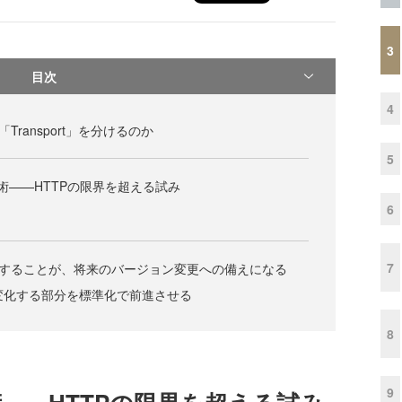
3
目次
4
と「Transport」を分けるのか
5
術——HTTPの限界を超える試み
6
7
に設計することが、将来のバージョン変更への備えになる
変──変化する部分を標準化で前進させる
8
9