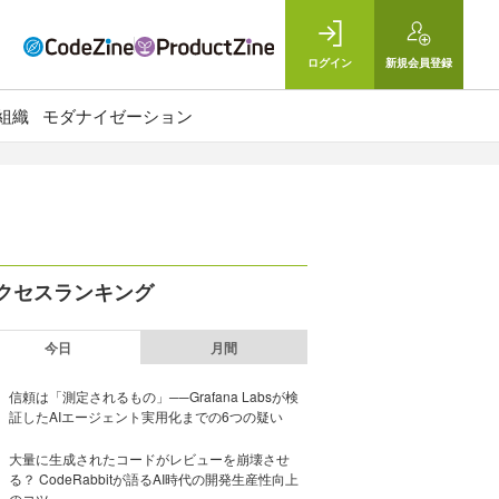
ログイン
新規
会員登録
組織
モダナイゼーション
クセスランキング
今日
月間
信頼は「測定されるもの」──Grafana Labsが検
証したAIエージェント実用化までの6つの疑い
大量に生成されたコードがレビューを崩壊させ
る？ CodeRabbitが語るAI時代の開発生産性向上
のコツ