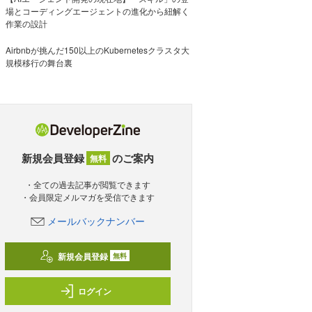
場とコーディングエージェントの進化から紐解く
作業の設計
Airbnbが挑んだ150以上のKubernetesクラスタ大
規模移行の舞台裏
新規会員登録
のご案内
無料
・全ての過去記事が閲覧できます
・会員限定メルマガを受信できます
メールバックナンバー
新規会員登録
無料
ログイン