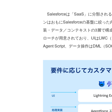
Salesforceは「SaaS」に分
ンはおもにSalesforceの基盤に絞
装・データ／コンテキストの3層で構
ローチが用意されており、UIはLWC（Ligh
Agent Script、データ操作はDML（S