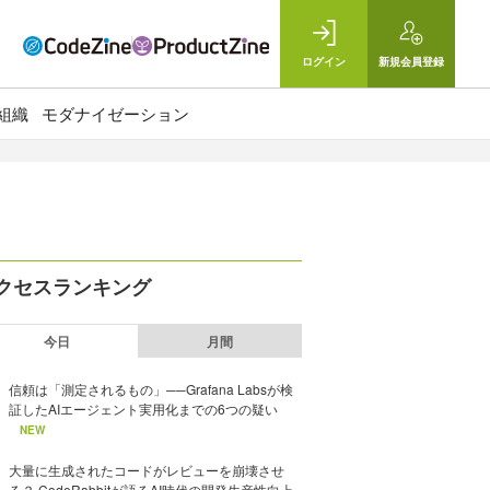
ログイン
新規
会員登録
組織
モダナイゼーション
クセスランキング
今日
月間
信頼は「測定されるもの」──Grafana Labsが検
証したAIエージェント実用化までの6つの疑い
NEW
大量に生成されたコードがレビューを崩壊させ
る？ CodeRabbitが語るAI時代の開発生産性向上