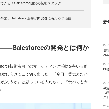
きる！Salesforce開発の技術スタック
業」Salesforce基盤が開発者にもたらす価値
新
2026
—Salesforceの開発とは何か
信頼
AI
2026
force技術者向けのマーケティング活動を率いる稲
PR
ない開発者に向けてこう切り出した。「今日一番伝えたい
──
いいものだろうか』と思っている人たちに、『食べても大
2026
AI
」
ち筋
クト
2026