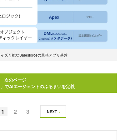
ズ可能なSalesforceの業務アプリ基盤
次のページ
ript」でAIエージェントのふるまいを定義
1
2
3
NEXT