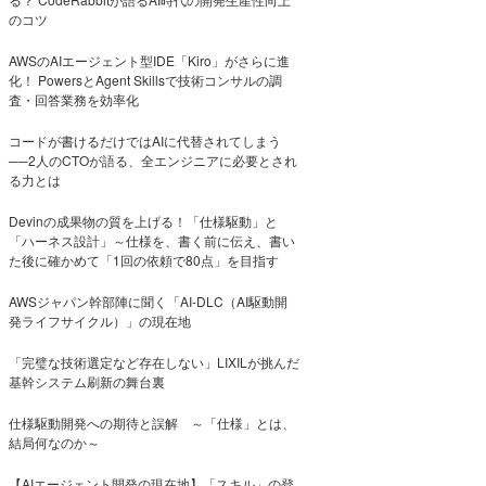
のコツ
AWSのAIエージェント型IDE「Kiro」がさらに進
化！ PowersとAgent Skillsで技術コンサルの調
査・回答業務を効率化
コードが書けるだけではAIに代替されてしまう
──2人のCTOが語る、全エンジニアに必要とされ
る力とは
Devinの成果物の質を上げる！「仕様駆動」と
「ハーネス設計」～仕様を、書く前に伝え、書い
た後に確かめて「1回の依頼で80点」を目指す
AWSジャパン幹部陣に聞く「AI-DLC（AI駆動開
発ライフサイクル）」の現在地
「完璧な技術選定など存在しない」LIXILが挑んだ
基幹システム刷新の舞台裏
仕様駆動開発への期待と誤解 ～「仕様」とは、
結局何なのか～
【AIエージェント開発の現在地】「スキル」の登