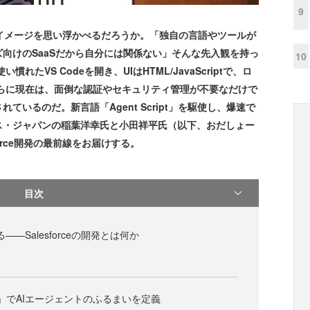
9
んなイメージを思い浮かべるだろうか。「独自の言語やツールが
向けのSaaSだから自分には関係ない」そんな先入観を持っ
10
たVS Codeを開き、UIはHTML/JavaScriptで、ロ
さらに現在は、面倒な認証やセキュリティ管理が不要なだけで
ているのだ。新言語「Agent Script」を駆使し、爆速で
ス・ジャパンの稲葉洋幸氏と小田祥平氏（以下、おだしょー
orce開発の最前線をお届けする。
目次
——Salesforceの開発とは何か
ript」でAIエージェントのふるまいを定義