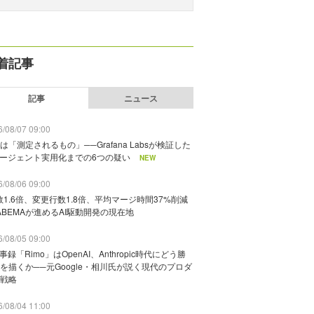
着記事
記事
ニュース
/08/07 09:00
は「測定されるもの」──Grafana Labsが検証した
エージェント実用化までの6つの疑い
NEW
/08/06 09:00
数1.6倍、変更行数1.8倍、平均マージ時間37%削減
ABEMAが進めるAI駆動開発の現在地
/08/05 09:00
議事録「Rimo」はOpenAI、Anthropic時代にどう勝
を描くか──元Google・相川氏が説く現代のプロダ
戦略
/08/04 11:00