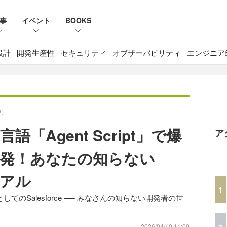
事
イベント
BOOKS
設計
開発生産性
セキュリティ
オブザーバビリティ
エンジニア
D）
「Agent Script」で爆
ア
開発！あなたの知らない
リアル
1
してのSalesforce ── みなさんの知らない開発者の世
2
2026/04/10 11:00