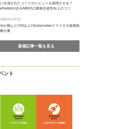
に生成されたコードがレビューを崩壊させる？
deRabbitが語るAI時代の開発生産性向上のコツ
/08/04 09:00
rbnbが挑んだ150以上のKubernetesクラスタ大規模移
舞台裏
新着記事一覧を見る
ベント