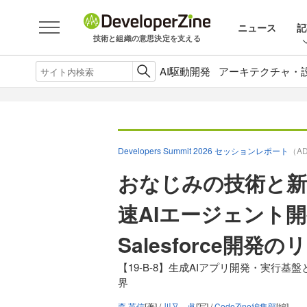
ニュース
記
技術と組織の意思決定を支える
AI駆動開発
アーキテクチャ・
Developers Summit 2026 セッションレポート
（A
おなじみの技術と新言語
速AIエージェント
Salesforce開発の
【19-B-8】生成AIアプリ開発・実行基盤と
界
森 英信
[著] /
川又 眞
[写] /
CodeZine編集部
[編]