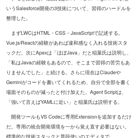
いうSalesforce開発の3技術について、習得のハードルを
整理した。
まずLWCはHTML・CSS・JavaScriptで記述する。
Vue.js/Reactの経験があれば違和感なく入れる技術スタ
ックだ。次にApexは「ほぼJava」だと稲葉氏は説明し、
「私はJavaの経験もあるので、そこまで習得の苦労もあ
りませんでした」と続ける。さらに現在はClaudeや
Geminiがコードを書いてくれるため、自分で全部を書く
場面そのものが減ったと付け加えた。Agent Scriptは、
「強いて言えばYAMLに近い」と稲葉氏は説明する。
開発ツールもVS Codeに専用Extensionを追加するだけ
だ。専用の統合開発環境を一から覚え直す必要はない。
標準的な技術スタックと普段使いのエディタで、