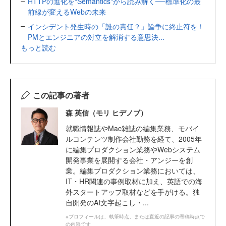
HTTPの進化を"Semantics"から読み解く──標準化の最
前線が変えるWebの未来
インシデント発生時の「誰の責任？」論争に終止符を！
PMとエンジニアの対立を解消する意思決...
もっと読む
この記事の著者
森 英信（モリ ヒデノブ）
就職情報誌やMac雑誌の編集業務、モバイ
ルコンテンツ制作会社勤務を経て、2005年
に編集プロダクション業務やWebシステム
開発事業を展開する会社・アンジーを創
業。編集プロダクション業務においては、
IT・HR関連の事例取材に加え、英語での海
外スタートアップ取材などを手がける。独
自開発のAI文字起こし・...
※プロフィールは、執筆時点、または直近の記事の寄稿時点で
の内容です