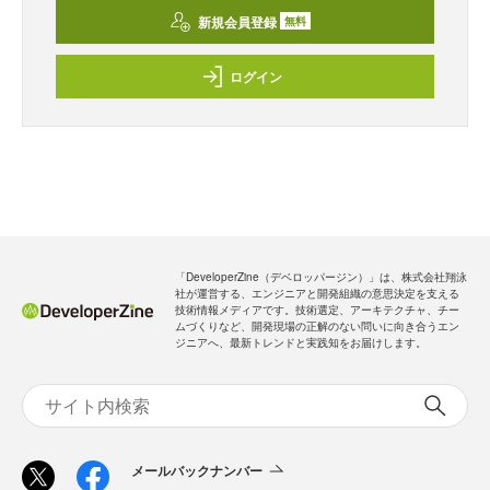
新規会員登録
無料
ログイン
「DeveloperZine（デベロッパージン）」は、株式会社翔泳
社が運営する、エンジニアと開発組織の意思決定を支える
技術情報メディアです。技術選定、アーキテクチャ、チー
ムづくりなど、開発現場の正解のない問いに向き合うエン
ジニアへ、最新トレンドと実践知をお届けします。
メールバックナンバー