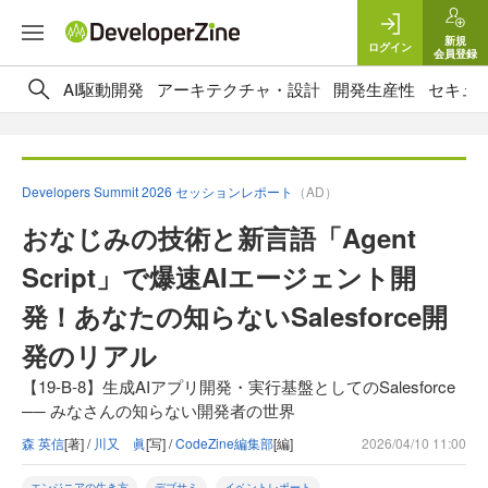
新規
ログイン
会員登録
AI駆動開発
アーキテクチャ・設計
開発生産性
セキュ
Developers Summit 2026 セッションレポート
（AD）
おなじみの技術と新言語「Agent
Script」で爆速AIエージェント開
発！あなたの知らないSalesforce開
発のリアル
【19-B-8】生成AIアプリ開発・実行基盤としてのSalesforce
── みなさんの知らない開発者の世界
森 英信
[著] /
川又 眞
[写] /
CodeZine編集部
[編]
2026/04/10 11:00
エンジニアの生き方
デブサミ
イベントレポート