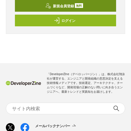
新規会員登録
無料
ログイン
「DeveloperZine（デベロッパージン）」は、株式会社翔泳
社が運営する、エンジニアと開発組織の意思決定を支える
技術情報メディアです。技術選定、アーキテクチャ、チー
ムづくりなど、開発現場の正解のない問いに向き合うエン
ジニアへ、最新トレンドと実践知をお届けします。
メールバックナンバー