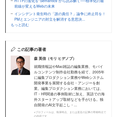
HTTPの進化を"Semantics"から読み解く──標準化の最
前線が変えるWebの未来
インシデント発生時の「誰の責任？」論争に終止符を！
PMとエンジニアの対立を解消する意思決...
もっと読む
この記事の著者
森 英信（モリ ヒデノブ）
就職情報誌やMac雑誌の編集業務、モバイ
ルコンテンツ制作会社勤務を経て、2005年
に編集プロダクション業務やWebシステム
開発事業を展開する会社・アンジーを創
業。編集プロダクション業務においては、
IT・HR関連の事例取材に加え、英語での海
外スタートアップ取材などを手がける。独
自開発のAI文字起こし・...
※プロフィールは、執筆時点、または直近の記事の寄稿時点で
の内容です