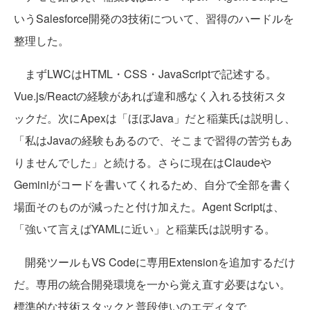
いうSalesforce開発の3技術について、習得のハードルを
整理した。
まずLWCはHTML・CSS・JavaScriptで記述する。
Vue.js/Reactの経験があれば違和感なく入れる技術スタ
ックだ。次にApexは「ほぼJava」だと稲葉氏は説明し、
「私はJavaの経験もあるので、そこまで習得の苦労もあ
りませんでした」と続ける。さらに現在はClaudeや
Geminiがコードを書いてくれるため、自分で全部を書く
場面そのものが減ったと付け加えた。Agent Scriptは、
「強いて言えばYAMLに近い」と稲葉氏は説明する。
開発ツールもVS Codeに専用Extensionを追加するだけ
だ。専用の統合開発環境を一から覚え直す必要はない。
標準的な技術スタックと普段使いのエディタで、