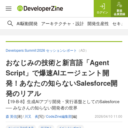
新規
ログイン
会員登録
AI駆動開発
アーキテクチャ・設計
開発生産性
セキュ
Developers Summit 2026 セッションレポート
（AD）
おなじみの技術と新言語「Agent
Script」で爆速AIエージェント開
発！あなたの知らないSalesforce開
発のリアル
【19-B-8】生成AIアプリ開発・実行基盤としてのSalesforce
── みなさんの知らない開発者の世界
森 英信
[著] /
川又 眞
[写] /
CodeZine編集部
[編]
2026/04/10 11:00
エンジニアの生き方
デブサミ
イベントレポート