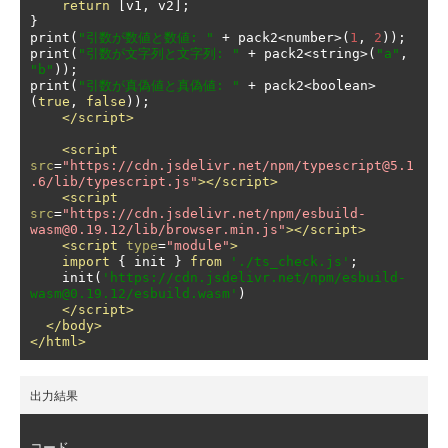
return
[
v1
,
 v2
];
}
print
(
"引数が数値と数値: "
+
 pack2
<
number
>(
1
,
2
));
print
(
"引数が文字列と文字列: "
+
 pack2
<
string
>(
"a"
,
"b"
));
print
(
"引数が真偽値と真偽値: "
+
 pack2
<
boolean
>
(
true
,
false
));
</script>
<script
src
=
"https://cdn.jsdelivr.net/npm/typescript@5.1
.6/lib/typescript.js"
></script>
<script
src
=
"https://cdn.jsdelivr.net/npm/esbuild-
wasm@0.19.12/lib/browser.min.js"
></script>
<script
type
=
"module"
>
import
{
 init 
}
from
'./ts_check.js'
;
    init
(
'https://cdn.jsdelivr.net/npm/esbuild-
wasm@0.19.12/esbuild.wasm'
)
</script>
</body>
</html>
出力結果
コード