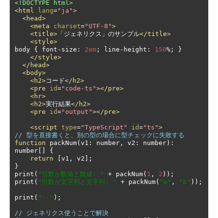
<!DOCTYPE html>
<html
lang
=
"ja"
>
<head>
<meta
charset
=
"UTF-8"
>
<title>
「ジェネリクス」のサンプル
</title>
<style>
body 
{
 font
-
size
:
2em
;
 line
-
height
:
150
%;
}
</style>
</head>
<body>
<h2>
コード
</h2>
<pre
id
=
"code-ts"
></pre>
<hr>
<h2>
実行結果
</h2>
<pre
id
=
"output"
></pre>
<script
type
=
"TypeScript"
id
=
"ts"
>
// 型を直接書くと、別の型の場合に型チェックに失敗する
function
 packNum
(
v1
:
 number
,
 v2
:
 number
):
number
[]
{
return
[
v1
,
 v2
];
}
print
(
"引数が数値と数値: "
+
 packNum
(
1
,
2
));
print
(
"引数が文字列と文字列: "
+
 packNum
(
"a"
,
"b"
));
print
(
"--"
);
// ジェネリクス使うことで解決