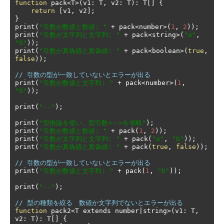
function
 pack
<
T
>(
v1
:
 T
,
 v2
:
 T
):
 T
[]
{
return
[
v1
,
 v2
];
}
print
(
"引数が数値と数値: "
+
 pack
<
number
>(
1
,
2
));
print
(
"引数が文字列と文字列: "
+
 pack
<
string
>(
"a"
,
"b"
));
print
(
"引数が真偽値と真偽値: "
+
 pack
<
boolean
>(
true
,
false
));
// 引数の型が一致していないとエラーが出る
print
(
"引数が数値と文字列: "
+
 pack
<
number
>(
1
,
"b"
));
print
(
"--"
);
print
(
"型推論を使い、型引数<～>を省略"
);
print
(
"引数が数値と数値: "
+
 pack
(
1
,
2
));
print
(
"引数が文字列と文字列: "
+
 pack
(
"a"
,
"b"
));
print
(
"引数が真偽値と真偽値: "
+
 pack
(
true
,
false
));
// 引数の型が一致していないとエラーが出る
print
(
"引数が数値と文字列: "
+
 pack
(
1
,
"b"
));
print
(
"--"
);
// 型の種類を絞る　数値か文字列でないとエラーが出る
function
 pack2
<
T extends number
|
string
>(
v1
:
 T
,
v2
:
 T
):
 T
[]
{