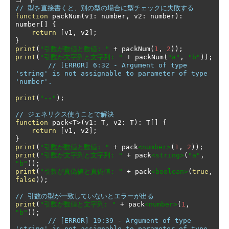
// 型を直接書くと、別の型の場合に型チェックに失敗する
function
 packNum
(
v1
:
 number
,
 v2
:
 number
):
number
[]
{
return
[
v1
,
 v2
];
}
print
(
"引数が数値と数値: "
+
 packNum
(
1
,
2
));
print
(
"引数が文字列と文字列: "
+
 packNum
(
"a"
,
"b"
));
// [ERROR] 6:32 - Argument of type 
'string' is not assignable to parameter of type 
'number'.
print
(
"--"
);
// ジェネリクス使うことで解決
function
 pack
<
T
>(
v1
:
 T
,
 v2
:
 T
):
 T
[]
{
return
[
v1
,
 v2
];
}
print
(
"引数が数値と数値: "
+
 pack
<number>
(
1
,
2
));
print
(
"引数が文字列と文字列: "
+
 pack
<string>
(
"a"
,
"b"
));
print
(
"引数が真偽値と真偽値: "
+
 pack
<boolean>
(
true
,
false
));
// 引数の型が一致していないとエラーが出る
print
(
"引数が数値と文字列: "
+
 pack
<number>
(
1
,
"b"
));
// [ERROR] 19:39 - Argument of type 
'string' is not assignable to parameter of type 