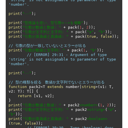
'number'.
print
(
"--"
);
print
(
"型推論を使い、型引数<～>を省略"
);
print
(
"引数が数値と数値: "
+
 pack
(
1
,
2
));
print
(
"引数が文字列と文字列: "
+
 pack
(
"a"
,
"b"
));
print
(
"引数が真偽値と真偽値: "
+
 pack
(
true
,
false
));
// 引数の型が一致していないとエラーが出る
print
(
"引数が数値と文字列: "
+
 pack
(
1
,
"b"
));
// [ERROR] 29:31 - Argument of type 
'string' is not assignable to parameter of type 
'number'.
print
(
"--"
);
// 型の種類を絞る　数値か文字列でないとエラーが出る
function
 pack2
<
T 
extends
 number
|
string
>(
v1
:
 T
,
v2
:
 T
):
 T
[]
{
return
[
v1
,
 v2
];
}
print
(
"引数が数値と数値: "
+
 pack2
<number>
(
1
,
2
));
print
(
"引数が文字列と文字列: "
+
 pack2
<string>
(
"a"
,
"b"
));
print
(
"引数が真偽値と真偽値: "
+
 pack2
<boolean>
(
true
,
false
));
// [ERROR] 39:30 - Type 'boolean' does 