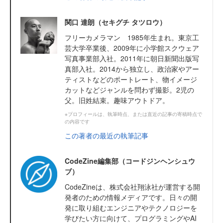
関口 達朗（セキグチ タツロウ）
フリーカメラマン 1985年生まれ。東京工
芸大学卒業後、2009年に小学館スクウェア
写真事業部入社。2011年に朝日新聞出版写
真部入社。2014から独立し、政治家やアー
ティストなどのポートレート、物イメージ
カットなどジャンルを問わず撮影。2児の
父。旧姓結束。趣味アウトドア。
※プロフィールは、執筆時点、または直近の記事の寄稿時点で
の内容です
この著者の最近の執筆記事
CodeZine編集部（コードジンヘンシュウ
ブ）
CodeZineは、株式会社翔泳社が運営する開
発者のための情報メディアです。日々の開
発に取り組むエンジニアやテクノロジーを
学びたい方に向けて、プログラミングやAI