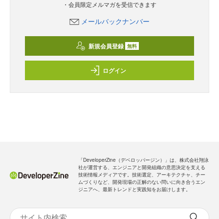
・会員限定メルマガを受信できます
メールバックナンバー
新規会員登録
無料
ログイン
「DeveloperZine（デベロッパージン）」は、株式会社翔泳
社が運営する、エンジニアと開発組織の意思決定を支える
技術情報メディアです。技術選定、アーキテクチャ、チー
ムづくりなど、開発現場の正解のない問いに向き合うエン
ジニアへ、最新トレンドと実践知をお届けします。