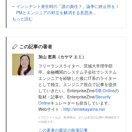
インシデント発生時の「誰の責任？」論争に終止符を！
PMとエンジニアの対立を解消する意思決...
もっと読む
この記事の著者
加山 恵美（カヤマ エミ）
フリーランスライター。茨城大学理学部
卒。金融機関のシステム子会社でシステム
エンジニアを経験した後にIT系のライター
として独立。エンジニア視点で記事を提供
していきたい。EnterpriseZine/
DB Online
の
取材・記事や、EnterpriseZine/
Security
Online
キュレーターも担当しています。
Webサイト：
http://emiekayama.net
※プロフィールは、執筆時点、または直近の記事の寄稿時点で
の内容です
この著者の最近の執筆記事