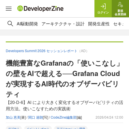
新規
ログイン
会員登録
AI駆動開発
アーキテクチャ・設計
開発生産性
セキュ
Developers Summit 2026 セッションレポート
（AD）
機能豊富なGrafanaの「使いこなし」
の壁をAIで超える──Grafana Cloud
が実現するAI時代のオブザーバビリ
ティ
【20-D-6】AI により大きく変化するオブザーバビリティの活
用方法。使いこなすための実践術
加山 恵美
[著] /
関口 達朗
[写] /
CodeZine編集部
[編]
2026/04/24 12:00
デブサミ
イベントレポート
アプリケーション開発