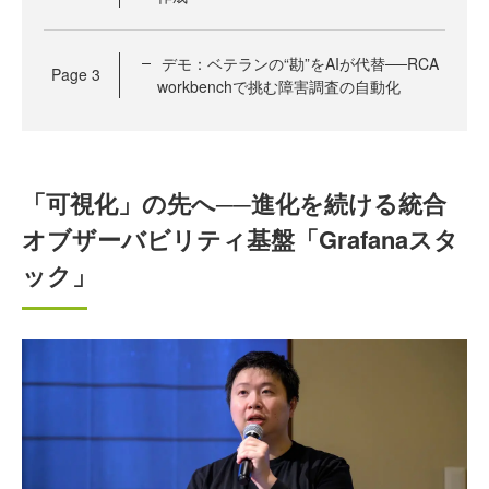
デモ：ベテランの“勘”をAIが代替──RCA
Page
3
workbenchで挑む障害調査の自動化
「可視化」の先へ──進化を続ける統合
オブザーバビリティ基盤「Grafanaスタ
ック」