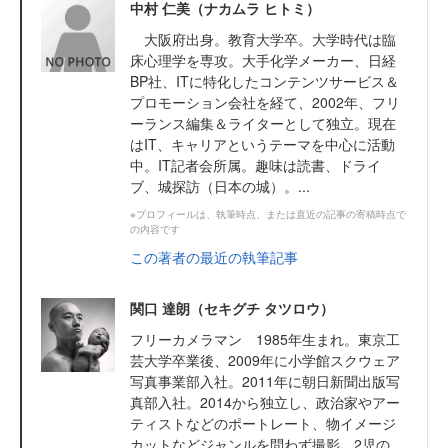
中村 仁美（ナカムラ ヒトミ）
大阪府出身。教育大学卒。大学時代は臨
床心理学を専攻。大手化学メーカー、日経
BP社、ITに特化したコンテンツサービス＆
プロモーション会社を経て、2002年、フリ
ーランス編集＆ライターとして独立。現在
はIT、キャリアというテーマを中心に活動
中。IT記者会所属。趣味は読書、ドライ
ブ、城探訪（日本の城）。...
※プロフィールは、執筆時点、または直近の記事の寄稿時点で
の内容です
この著者の最近の執筆記事
関口 達朗（セキグチ タツロウ）
フリーカメラマン 1985年生まれ。東京工
芸大学卒業後、2009年に小学館スクウェア
写真事業部入社。2011年に朝日新聞出版写
真部入社。2014から独立し、政治家やアー
ティストなどのポートレート、物イメージ
カットなどジャンルを問わず撮影。2児の