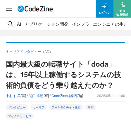
新規
ログイン
会員登録
AI
アプリケーション開発
インフラ
エンジニアの生き
キャリアインタビュー
（AD）
国内最大級の転職サイト「doda」
は、15年以上稼働するシステムの技
術的負債をどう乗り越えたのか？
中村 仁美
[著] /
関口 達朗
[写] /
CodeZine編集部
[編]
2026/05/11 11:00
インタビュー
キャリア
アーキテクチャ・設計
事例
マイクロサービス