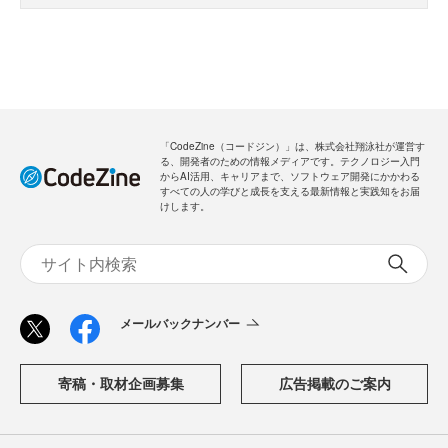
「CodeZine（コードジン）」は、株式会社翔泳社が運営す
る、開発者のための情報メディアです。テクノロジー入門
からAI活用、キャリアまで、ソフトウェア開発にかかわる
すべての人の学びと成長を支える最新情報と実践知をお届
けします。
メールバックナンバー
寄稿・取材企画募集
広告掲載のご案内