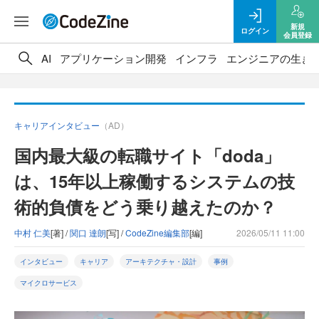
新規
ログイン
会員登録
AI
アプリケーション開発
インフラ
エンジニアの生き
キャリアインタビュー
（AD）
国内最大級の転職サイト「doda」
は、15年以上稼働するシステムの技
術的負債をどう乗り越えたのか？
中村 仁美
[著] /
関口 達朗
[写] /
CodeZine編集部
[編]
2026/05/11 11:00
インタビュー
キャリア
アーキテクチャ・設計
事例
マイクロサービス