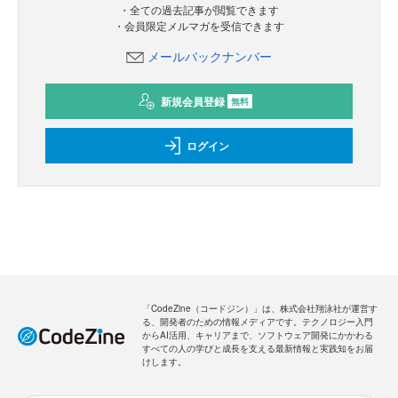
・全ての過去記事が閲覧できます
・会員限定メルマガを受信できます
メールバックナンバー
新規会員登録
無料
ログイン
「CodeZine（コードジン）」は、株式会社翔泳社が運営す
る、開発者のための情報メディアです。テクノロジー入門
からAI活用、キャリアまで、ソフトウェア開発にかかわる
すべての人の学びと成長を支える最新情報と実践知をお届
けします。