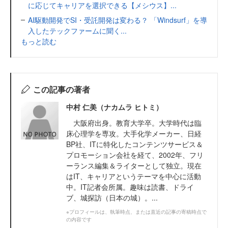
に応じてキャリアを選択できる【メシウス】...
AI駆動開発でSI・受託開発は変わる？ 「Windsurf」を導
入したテックファームに聞く...
もっと読む
この記事の著者
中村 仁美（ナカムラ ヒトミ）
大阪府出身。教育大学卒。大学時代は臨
床心理学を専攻。大手化学メーカー、日経
BP社、ITに特化したコンテンツサービス＆
プロモーション会社を経て、2002年、フリ
ーランス編集＆ライターとして独立。現在
はIT、キャリアというテーマを中心に活動
中。IT記者会所属。趣味は読書、ドライ
ブ、城探訪（日本の城）。...
※プロフィールは、執筆時点、または直近の記事の寄稿時点で
の内容です