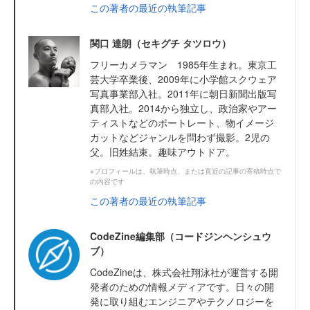
この著者の最近の執筆記事
関口 達朗（セキグチ タツロウ）
フリーカメラマン 1985年生まれ。東京工
芸大学卒業後、2009年に小学館スクウェア
写真事業部入社。2011年に朝日新聞出版写
真部入社。2014から独立し、政治家やアー
ティストなどのポートレート、物イメージ
カットなどジャンルを問わず撮影。2児の
父。旧姓結束。趣味アウトドア。
※プロフィールは、執筆時点、または直近の記事の寄稿時点で
の内容です
この著者の最近の執筆記事
CodeZine編集部（コードジンヘンシュウ
ブ）
CodeZineは、株式会社翔泳社が運営する開
発者のための情報メディアです。日々の開
発に取り組むエンジニアやテクノロジーを