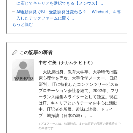
に応じてキャリアを選択できる【メシウス】...
AI駆動開発でSI・受託開発は変わる？ 「Windsurf」を導
入したテックファームに聞く...
もっと読む
この記事の著者
中村 仁美（ナカムラ ヒトミ）
大阪府出身。教育大学卒。大学時代は臨
床心理学を専攻。大手化学メーカー、日経
BP社、ITに特化したコンテンツサービス＆
プロモーション会社を経て、2002年、フリ
ーランス編集＆ライターとして独立。現在
はIT、キャリアというテーマを中心に活動
中。IT記者会所属。趣味は読書、ドライ
ブ、城探訪（日本の城）。...
※プロフィールは、執筆時点、または直近の記事の寄稿時点で
の内容です