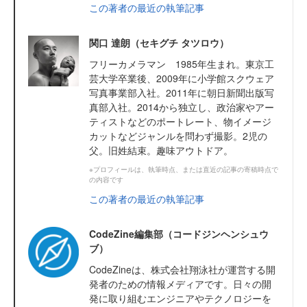
この著者の最近の執筆記事
関口 達朗（セキグチ タツロウ）
フリーカメラマン 1985年生まれ。東京工
芸大学卒業後、2009年に小学館スクウェア
写真事業部入社。2011年に朝日新聞出版写
真部入社。2014から独立し、政治家やアー
ティストなどのポートレート、物イメージ
カットなどジャンルを問わず撮影。2児の
父。旧姓結束。趣味アウトドア。
※プロフィールは、執筆時点、または直近の記事の寄稿時点で
の内容です
この著者の最近の執筆記事
CodeZine編集部（コードジンヘンシュウ
ブ）
CodeZineは、株式会社翔泳社が運営する開
発者のための情報メディアです。日々の開
発に取り組むエンジニアやテクノロジーを