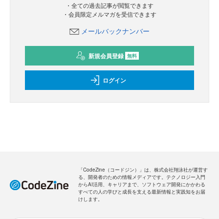
・全ての過去記事が閲覧できます
・会員限定メルマガを受信できます
メールバックナンバー
新規会員登録
無料
ログイン
「CodeZine（コードジン）」は、株式会社翔泳社が運営す
る、開発者のための情報メディアです。テクノロジー入門
からAI活用、キャリアまで、ソフトウェア開発にかかわる
すべての人の学びと成長を支える最新情報と実践知をお届
けします。