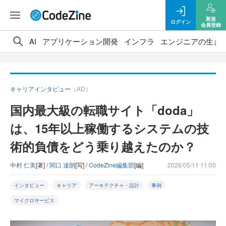
新規
ログイン
会員登録
AI
アプリケーション開発
インフラ
エンジニアの生き
キャリアインタビュー
（AD）
国内最大級の転職サイト「doda」
は、15年以上稼働するシステムの技
術的負債をどう乗り越えたのか？
中村 仁美
[著] /
関口 達朗
[写] /
CodeZine編集部
[編]
2026/05/11 11:00
インタビュー
キャリア
アーキテクチャ・設計
事例
マイクロサービス