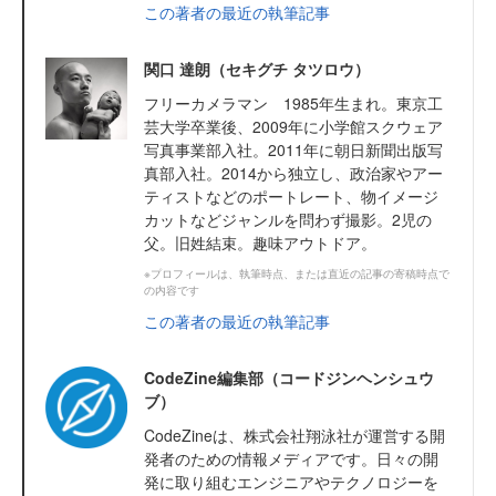
この著者の最近の執筆記事
関口 達朗（セキグチ タツロウ）
フリーカメラマン 1985年生まれ。東京工
芸大学卒業後、2009年に小学館スクウェア
写真事業部入社。2011年に朝日新聞出版写
真部入社。2014から独立し、政治家やアー
ティストなどのポートレート、物イメージ
カットなどジャンルを問わず撮影。2児の
父。旧姓結束。趣味アウトドア。
※プロフィールは、執筆時点、または直近の記事の寄稿時点で
の内容です
この著者の最近の執筆記事
CodeZine編集部（コードジンヘンシュウ
ブ）
CodeZineは、株式会社翔泳社が運営する開
発者のための情報メディアです。日々の開
発に取り組むエンジニアやテクノロジーを