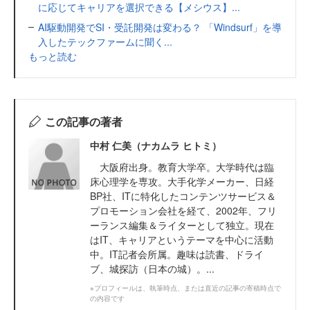
に応じてキャリアを選択できる【メシウス】...
AI駆動開発でSI・受託開発は変わる？ 「Windsurf」を導
入したテックファームに聞く...
もっと読む
この記事の著者
中村 仁美（ナカムラ ヒトミ）
大阪府出身。教育大学卒。大学時代は臨
床心理学を専攻。大手化学メーカー、日経
BP社、ITに特化したコンテンツサービス＆
プロモーション会社を経て、2002年、フリ
ーランス編集＆ライターとして独立。現在
はIT、キャリアというテーマを中心に活動
中。IT記者会所属。趣味は読書、ドライ
ブ、城探訪（日本の城）。...
※プロフィールは、執筆時点、または直近の記事の寄稿時点で
の内容です