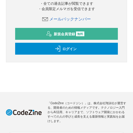
・全ての過去記事が閲覧できます
・会員限定メルマガを受信できます
メールバックナンバー
新規会員登録
無料
ログイン
「CodeZine（コードジン）」は、株式会社翔泳社が運営す
る、開発者のための情報メディアです。テクノロジー入門
からAI活用、キャリアまで、ソフトウェア開発にかかわる
すべての人の学びと成長を支える最新情報と実践知をお届
けします。