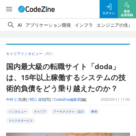
新規
ログイン
会員登録
AI
アプリケーション開発
インフラ
エンジニアの生き
キャリアインタビュー
（AD）
国内最大級の転職サイト「doda」
は、15年以上稼働するシステムの技
術的負債をどう乗り越えたのか？
中村 仁美
[著] /
関口 達朗
[写] /
CodeZine編集部
[編]
2026/05/11 11:00
インタビュー
キャリア
アーキテクチャ・設計
事例
マイクロサービス