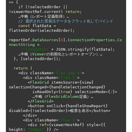
=>
{
if
(!
selectedOrder 
||
!
viewerHostRef
.
current
)
return
;
…中略（レポート定義取得）…
// 選択された受発注データをフラット化してバインド
const
 flatData 
=
flattenOrder
(
selectedOrder
);
reportDef
.
DataSources
[
0
].
ConnectionProperties
.
Co
nnectString
=
"jsondata="
+
 JSON
.
stringify
(
flatData
);
…中略（
Viewer
の初期化とレポートオープン）…
},
[
selectedOrder
]);
return
(
<
div className
=
"flex gap-6"
>
<
div className
=
"flex-1"
>
<
FlexGrid
 itemsSource
={
view
}
selectionChanged
={
handleSelectionChanged
}
          isReadOnly
={
true
}
 selectionMode
={
2
}>
…中略（
FlexGridColumn
定義）…
</
FlexGrid
>
<
button onClick
={
handleShowReport
}
disabled
={!
selectedOrder
}>帳票を表示</
button
>
</
div
>
<
div className
=
"flex-1"
>
<
div 
ref
={
viewerHostRef
}
 style
={{
height
:
"500px"
}}
/>