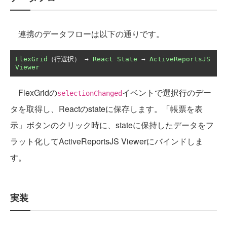
連携のデータフローは以下の通りです。
FlexGrid
（行選択）
→
React
State
→
ActiveReportsJS
Viewer
FlexGridの
イベントで選択行のデー
selectionChanged
タを取得し、Reactのstateに保存します。「帳票を表
示」ボタンのクリック時に、stateに保持したデータをフ
ラット化してActiveReportsJS Viewerにバインドしま
す。
実装