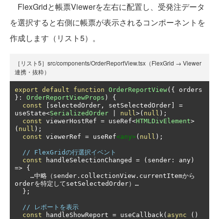
FlexGridと帳票Viewerを左右に配置し、受発注データ
を選択すると右側に帳票が表示されるコンポーネントを
作成します（リスト5）。
［リスト5］src/components/OrderReportView.tsx（FlexGrid → Viewer
連携・抜粋）
export
default
function
OrderReportView
({
 orders 
}:
OrderReportViewProps
)
{
const
[
selectedOrder
,
 setSelectedOrder
]
=
useState
<
SerializedOrder
|
null
>(
null
);
const
 viewerHostRef 
=
 useRef
<
HTMLDivElement
>
(
null
);
const
 viewerRef 
=
 useRef
<any>
(
null
);
// FlexGridの行選択イベント
const
 handleSelectionChanged 
=
(
sender
:
 any
)
=>
{
…中略（
sender
.
collectionView
.
currentItem
から
order
を特定して
setSelectedOrder
）…
};
// レポートを表示
const
 handleShowReport 
=
 useCallback
(
async
()