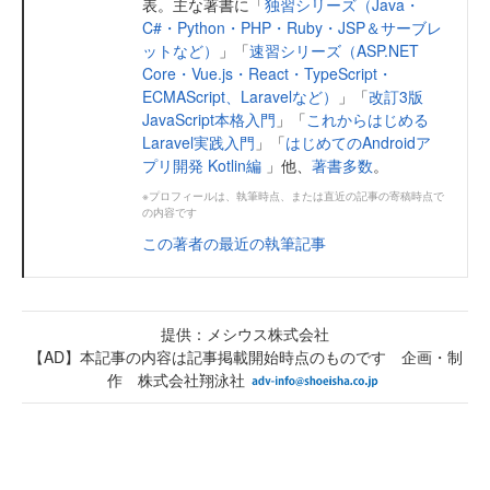
表。主な著書に「
独習シリーズ（Java・
C#・Python・PHP・Ruby・JSP＆サーブレ
ットなど）
」「
速習シリーズ（ASP.NET
Core・Vue.js・React・TypeScript・
ECMAScript、Laravelなど）
」「
改訂3版
JavaScript本格入門
」「
これからはじめる
Laravel実践入門
」「
はじめてのAndroidア
プリ開発 Kotlin編
」他、
著書多数
。
※プロフィールは、執筆時点、または直近の記事の寄稿時点で
の内容です
この著者の最近の執筆記事
提供：メシウス株式会社
【AD】本記事の内容は記事掲載開始時点のものです 企画・制
作 株式会社翔泳社