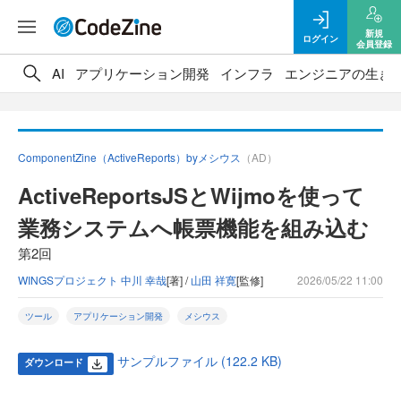
新規
ログイン
会員登録
AI
アプリケーション開発
インフラ
エンジニアの生き
ComponentZine（ActiveReports）byメシウス
（AD）
ActiveReportsJSとWijmoを使って
業務システムへ帳票機能を組み込む
第2回
WINGSプロジェクト 中川 幸哉
[著] /
山田 祥寛
[監修]
2026/05/22 11:00
ツール
アプリケーション開発
メシウス
サンプルファイル (122.2 KB)
ダウンロード