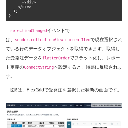
</
div
>
</
div
>
);
}
イベントで
selectionChanged
は、
で現在選択され
sender.collectionView.currentItem
ている行のデータオブジェクトを取得できます。取得し
た受発注データを
でフラット化し、レポー
flattenOrder
ト定義の
へ設定すると、帳票に反映されま
ConnectString
す。
図6は、FlexGridで受発注を選択した状態の画面です。