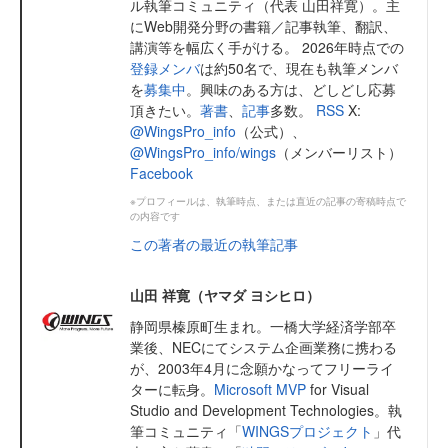
ル執筆コミュニティ（代表 山田祥寛）。主
にWeb開発分野の書籍／記事執筆、翻訳、
講演等を幅広く手がける。 2026年時点での
登録メンバ
は約50名で、現在も執筆メンバ
を
募集中
。興味のある方は、どしどし応募
頂きたい。
著書
、
記事
多数。
RSS
X:
@WingsPro_info
（公式）、
@WingsPro_info/wings
（メンバーリスト）
Facebook
※プロフィールは、執筆時点、または直近の記事の寄稿時点で
の内容です
この著者の最近の執筆記事
山田 祥寛（ヤマダ ヨシヒロ）
静岡県榛原町生まれ。一橋大学経済学部卒
業後、NECにてシステム企画業務に携わる
が、2003年4月に念願かなってフリーライ
ターに転身。
Microsoft MVP
for Visual
Studio and Development Technologies。執
筆コミュニティ「
WINGSプロジェクト
」代