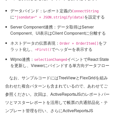
データバインド：レポート定義の
ConnectString
に
を設定する
"jsondata=" + JSON.stringify(data)
Server Component連携：データ取得はServer
Component、UI表示はClient Componentに分離する
ネストデータの伝票表現：
をフ
Order + OrderItem[]
ラット化し、
でヘッダーを表示する
=First()
Wijmo連携：
イベントでReact State
selectionChanged
を更新し、Viewerにバインドする単方向データフロー
なお、サンプルコードにはTreeViewとFlexGridを組み
合わせた複合パターンも含まれているので、あわせてご
参照ください。次回は、ActiveReportsJSのレポートパー
ツとマスターレポートを活用して帳票の共通部品化・テ
ンプレート管理を行い、さらにActiveReportsJS